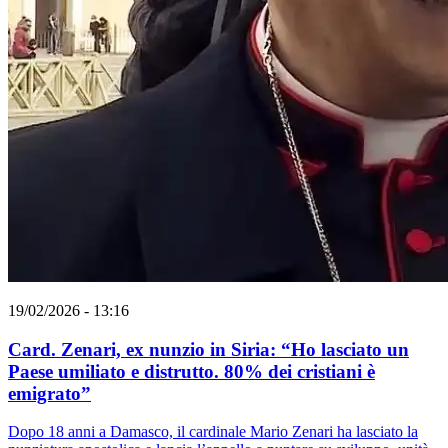
19/02/2026 - 13:16
Card. Zenari, ex nunzio in Siria: “Ho lasciato un
Paese umiliato e distrutto. 80% dei cristiani è
emigrato”
Dopo 18 anni a Damasco, il cardinale Mario Zenari ha lasciato la