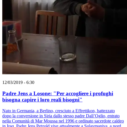
12/03/2019 - 6:30
Padre Jens a Losone: "Per accogliere i profughi
bisogna capire i loro reali bisogni"
Nato in Germania, a Berlino, cresciuto a Effrettikon, battezzato
dopo la conversione in Siria dallo stesso padre Dall’Oglio, entrato
nella Comunità di Mar Moussa nel 1996 e ordinato sacerdote caldeo
in Iraq. Padre Jens Petzold vive attualmente a Sulaymaniya, a nord