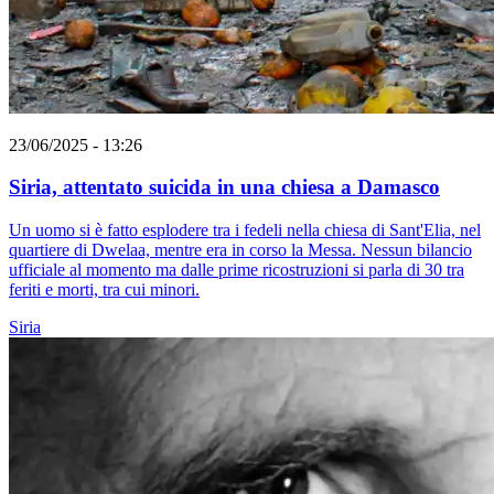
23/06/2025 - 13:26
Siria, attentato suicida in una chiesa a Damasco
Un uomo si è fatto esplodere tra i fedeli nella chiesa di Sant'Elia, nel
quartiere di Dwelaa, mentre era in corso la Messa. Nessun bilancio
ufficiale al momento ma dalle prime ricostruzioni si parla di 30 tra
feriti e morti, tra cui minori.
Siria