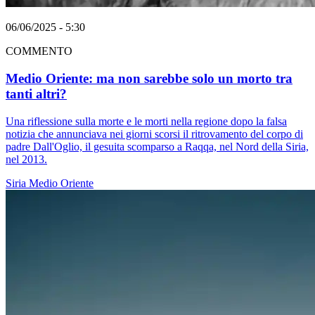
06/06/2025 - 5:30
COMMENTO
Medio Oriente: ma non sarebbe solo un morto tra
tanti altri?
Una riflessione sulla morte e le morti nella regione dopo la falsa
notizia che annunciava nei giorni scorsi il ritrovamento del corpo di
padre Dall'Oglio, il gesuita scomparso a Raqqa, nel Nord della Siria,
nel 2013.
Siria
Medio Oriente