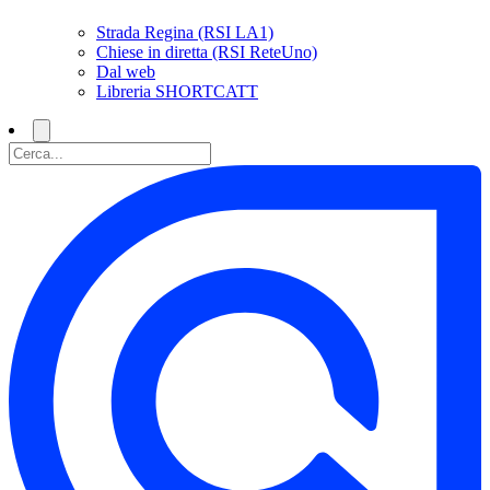
Strada Regina (RSI LA1)
Chiese in diretta (RSI ReteUno)
Dal web
Libreria SHORTCATT