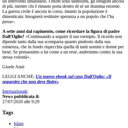
un intervento umanitario. I morti sono tantissimi, gli emigrati ancora
di più, mentre chi è rimasto porta dentro di sé un dramma enorme.
La guerra civile è ancora in corso, intanto la popolazione è
dimenticata: bisognerà restituire speranza a un popolo che l’ha
persa».
A sette anni dal rapimento, come ricordare la figura di padre
Dall’Oglio?
«Continuando a seguire il suo esempio. Il ricordo non
dipende tanto dalla sua scomparsa quanto piuttosto dalla sua
esistenza, che in fondo rispecchia quella di tanti uomini e donne per
bene. Se pensassimo a lui come a un eroe, andremmo contro la sua
stessa volontà».
Gioele Anni
LEGGI ANCHE:
Un nuovo ebook sul caso Dall'Oglio: «Il
sequestro che non deve finire»
Internazionale
News pubblicata il:
27/07/2020 alle 9:29
Tags
Islam