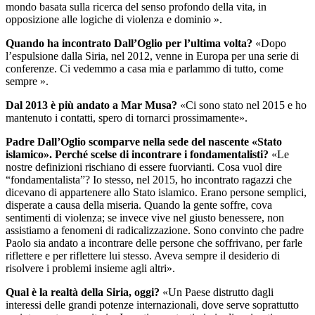
mondo basata sulla ricerca del senso profondo della vita, in
opposizione alle logiche di violenza e dominio ».
Quando ha incontrato Dall’Oglio per l’ultima volta?
«Dopo
l’espulsione dalla Siria, nel 2012, venne in Europa per una serie di
conferenze. Ci vedemmo a casa mia e parlammo di tutto, come
sempre ».
Dal 2013 è più andato a Mar Musa?
«Ci sono stato nel 2015 e ho
mantenuto i contatti, spero di tornarci prossimamente».
Padre Dall’Oglio scomparve nella sede del nascente «Stato
islamico». Perché scelse di incontrare i fondamentalisti?
«Le
nostre definizioni rischiano di essere fuorvianti. Cosa vuol dire
“fondamentalista”? Io stesso, nel 2015, ho incontrato ragazzi che
dicevano di appartenere allo Stato islamico. Erano persone semplici,
disperate a causa della miseria. Quando la gente soffre, cova
sentimenti di violenza; se invece vive nel giusto benessere, non
assistiamo a fenomeni di radicalizzazione. Sono convinto che padre
Paolo sia andato a incontrare delle persone che soffrivano, per farle
riflettere e per riflettere lui stesso. Aveva sempre il desiderio di
risolvere i problemi insieme agli altri».
Qual è la realtà della Siria, oggi?
«Un Paese distrutto dagli
interessi delle grandi potenze internazionali, dove serve soprattutto