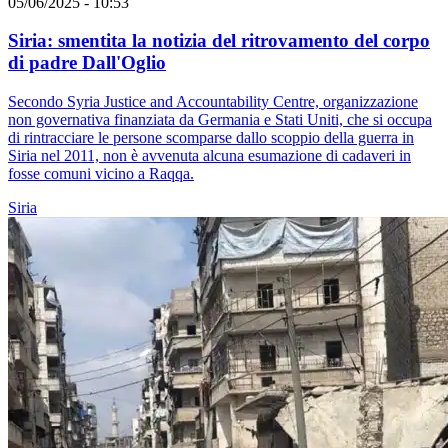
05/06/2025 - 10:53
Siria: smentita la notizia del ritrovamento del corpo
di padre Dall'Oglio
Secondo Syria Justice and Accountability Centre, organizzazione
non governativa finanziata da Germania e Stati Uniti, che si occupa
di rintracciare le persone scomparse dallo scoppio della guerra in
Siria nel 2011, non è avvenuta alcuna esumazione di cadaveri in
fosse comuni vicino a Raqqa.
Siria