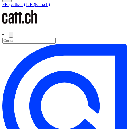
FR (cath.ch)
DE (kath.ch)