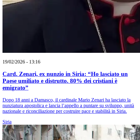
19/02/2026 - 13:16
Card. Zenari, ex nunzio in Siria: “Ho lasciato un
Paese umiliato e distrutto. 80% dei cristiani è
emigrato”
Dopo 18 anni a Damasco, il cardinale Mario Zenari ha lasciato la
nunziatura apostolica e lancia l’appello a puntare su sviluppo, unità
nazionale e riconciliazione per costruire pace e stabilità in Siria.
Siria