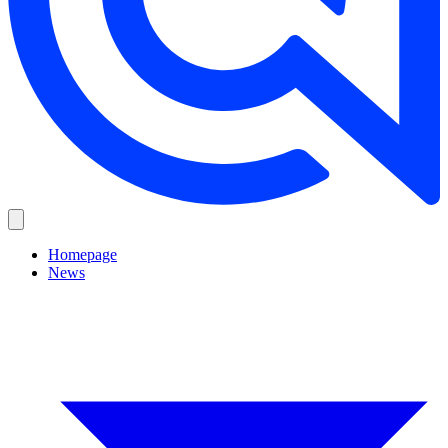
Homepage
News