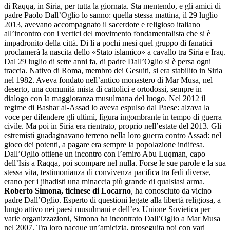
di Raqqa, in Siria, per tutta la giornata. Sta mentendo, e gli amici di
padre Paolo Dall’Oglio lo sanno: quella stessa mattina, il 29 luglio
2013, avevano accompagnato il sacerdote e religioso italiano
all’incontro con i vertici del movimento fondamentalista che si è
impadronito della città. Di lì a pochi mesi quel gruppo di fanatici
proclamerà la nascita dello «Stato islamico» a cavallo tra Siria e Iraq.
Dal 29 luglio di sette anni fa, di padre Dall’Oglio si è persa ogni
traccia. Nativo di Roma, membro dei Gesuiti, si era stabilito in Siria
nel 1982. Aveva fondato nell’antico monastero di Mar Musa, nel
deserto, una comunità mista di cattolici e ortodossi, sempre in
dialogo con la maggioranza musulmana del luogo. Nel 2012 il
regime di Bashar al-Assad lo aveva espulso dal Paese: alzava la
voce per difendere gli ultimi, figura ingombrante in tempo di guerra
civile. Ma poi in Siria era rientrato, proprio nell’estate del 2013. Gli
estremisti guadagnavano terreno nella loro guerra contro Assad: nel
gioco dei potenti, a pagare era sempre la popolazione indifesa.
Dall’Oglio ottiene un incontro con l’emiro Abu Luqman, capo
dell’Isis a Raqqa, poi scompare nel nulla. Forse le sue parole e la sua
stessa vita, testimonianza di convivenza pacifica tra fedi diverse,
erano per i jihadisti una minaccia più grande di qualsiasi arma.
Roberto Simona, ticinese di Locarno
, ha conosciuto da vicino
padre Dall’Oglio. Esperto di questioni legate alla libertà religiosa, a
lungo attivo nei paesi musulmani e dell’ex Unione Sovietica per
varie organizzazioni, Simona ha incontrato Dall’Oglio a Mar Musa
nel 2007. Tra loro nacque un’amicizia, proseguita poi con vari