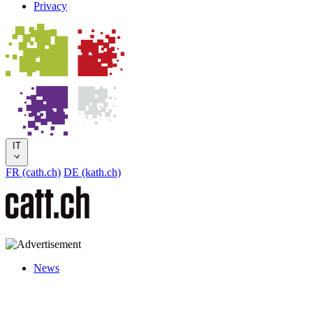
Privacy
IT
FR (cath.ch)
DE (kath.ch)
News