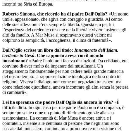
incontri tra Siria ed Europa.
Roberto Simona, che ricordo ha di padre Dall’Oglio?
«Un uomo
umile, appassionato, che agiva con coraggio e giustizia. Al centro
delle sue riflessioni c’era sempre la libertà. Questa era per lui
l’esperienza del credente: crescere nella libertà e vivere insieme agli
altri da fratello. A Mar Musa si respiravano questi valori: mi
colpirono la semplicità, l’accoglienza, il clima di fraternità».
Dall’Oglio scrisse un libro dal titolo:
Innamorato dell’Islam,
credente in Gesù
. Che rapporto aveva con il mondo
musulmano?
«Padre Paolo non faceva distinzioni. Da cristiano, era
convinto di aver molto da imparare dai musulmani. Un
atteggiamento fondamentale per non cadere nella grande minaccia
del nostro tempo: la rappresentazione ideologica dello scontro tra
religioni. Viveva il dialogo non come un negoziato tra esperti ma
come relazione quotidiana, amava incontrare gli altri senza la pretesa
di cambiarli».
Lei ha speranza che padre Dall’Oglio sia ancora in vita?
«È
difficile dirlo. In ogni caso per me padre Paolo non è scomparso, è
sempre presente come un punto di riferimento grazie alla sua
testimonianza. La comunità di Mar Musa è ancora attiva e i
confratelli, insieme alle centinaia di persone che negli anni sono
passate dal monastero, continuano a promuovere una visione del