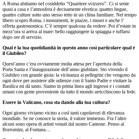
A Roma abitiamo nel cosiddetto “Quartiere svizzero”. Ci si sente
quasi a casa e l’atmosfera è decisamente elvetica: quattro lingue,
quattro culture sotto uno stesso tetto in un clima familiare. Nel tempo
libero scopro Roma, i monumenti, le piazze, i musei e anche l’
offerta gastronomica. C’è sempre qualcosa da vedere. Poi d’estate in
mezz’ora si arriva al mare: bello raggiungere la spiaggia e tuffarsi
dopo ore di servizio.
Qual è la tua quotidianità in questo anno così particolare qual è
il Giubileo?
Quest’anno c’era ovviamente molta attesa per l’apertura della
Porta Santa e l’inaugurazione dell’anno giubilare. Sto vivendo il
Giubileo con grande gioia: la vicinanza ai pellegrini che vengono da
ogni dove per assistere alle udienze con il Santo Padre e visitare la
Basilica mi dà tanto. Siamo in prima linea agli ingressi e i contatti
umani con gente proveniente da tutto il mondo arricchiscono la fede.
Essere in Vaticano, cosa sta dando alla tua cultura?
Ogni giorno viviamo vicino a così tanti capolavori di rilevanza
mondiale. Se ne conosce la storia, il valore immenso. Fra l’altro
alcuni sono opera di artisti venuti dal nostro Cantone. Penso al
Borromini, al Fontana…