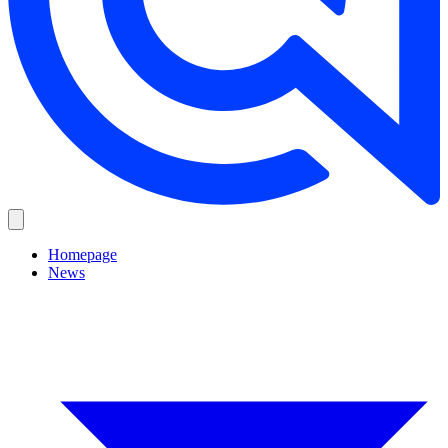
Homepage
News