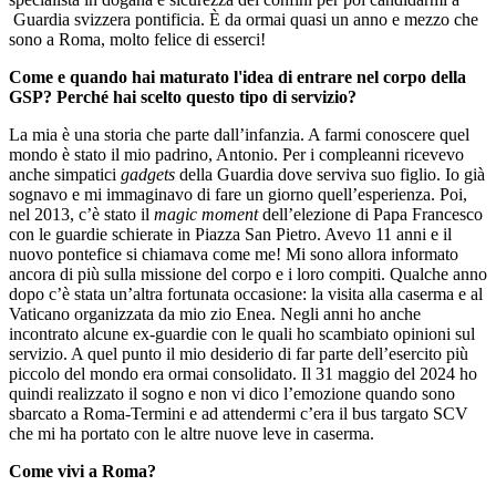
Guardia svizzera pontificia. È da ormai quasi un anno e mezzo che
sono a Roma, molto felice di esserci!
Come e quando hai maturato l'idea di entrare nel corpo della
GSP? Perché hai scelto questo tipo di servizio?
La mia è una storia che parte dall’infanzia. A farmi conoscere quel
mondo è stato il mio padrino, Antonio. Per i compleanni ricevevo
anche simpatici
gadgets
della Guardia dove serviva suo figlio. Io già
sognavo e mi immaginavo di fare un giorno quell’esperienza. Poi,
nel 2013, c’è stato il
magic moment
dell’elezione di Papa Francesco
con le guardie schierate in Piazza San Pietro. Avevo 11 anni e il
nuovo pontefice si chiamava come me! Mi sono allora informato
ancora di più sulla missione del corpo e i loro compiti. Qualche anno
dopo c’è stata un’altra fortunata occasione: la visita alla caserma e al
Vaticano organizzata da mio zio Enea. Negli anni ho anche
incontrato alcune ex-guardie con le quali ho scambiato opinioni sul
servizio. A quel punto il mio desiderio di far parte dell’esercito più
piccolo del mondo era ormai consolidato. Il 31 maggio del 2024 ho
quindi realizzato il sogno e non vi dico l’emozione quando sono
sbarcato a Roma-Termini e ad attendermi c’era il bus targato SCV
che mi ha portato con le altre nuove leve in caserma.
Come vivi a Roma?