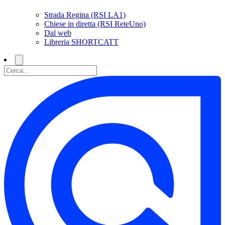
Strada Regina (RSI LA1)
Chiese in diretta (RSI ReteUno)
Dal web
Libreria SHORTCATT