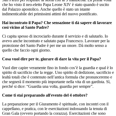
che ho visto il neo-eletto Papa Leone XIV è stato quando è uscito
dal Palazzo apostolico. Anche quello è stato un istante
indimenticabile dei primissimi attimi del nuovo pontificato.
Hai incontrato il Papa? Che sensazione ti dà sapere di lavorare
così vicino al Santo Padre?
Ci capita spesso di incrociarlo durante il servizio e di salutarlo. Io
avevo anche incontrato e salutato papa Francesco. Lavorare per la
protezione del Santo Padre è per me un onore. Dà molto senso a
quello che faccio ogni giorno.
Cosa vuol dire per te, giurare di dare la vita per il Papa?
Vuol dire capire veramente fino in fondo cos’è la guardia e qual è lo
spirito di sacrificio che la regge. Uno spirito di dedizione, sacrificio e
lealtà totali che è contenuto nell’antica formula che pronunceremo e
che segnerà il momento più importante nella vita di un gardista. Sì,
perché si dice: “Guardia una volta, guardia per sempre”.
Come ti stai preparando all'evento del 4 ottobre?
La preparazione per il Giuramento è spirituale, con incontri con il
cappellano, e pratica, con le esercitazioni indossando la tenuta di
Gran Gala (ovvero portando la corazza). Esercitazioni che sono