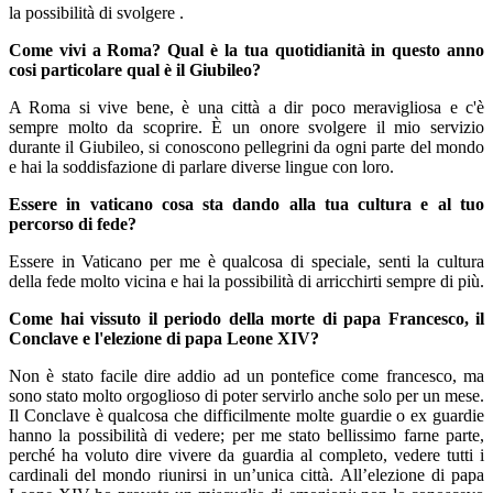
la possibilità di svolgere .
Come vivi a Roma? Qual è la tua quotidianità in questo anno
cosi particolare qual è il Giubileo?
A Roma si vive bene, è una città a dir poco meravigliosa e c'è
sempre molto da scoprire. È un onore svolgere il mio servizio
durante il Giubileo, si conoscono pellegrini da ogni parte del mondo
e hai la soddisfazione di parlare diverse lingue con loro.
Essere in vaticano cosa sta dando alla tua cultura e al tuo
percorso di fede?
Essere in Vaticano per me è qualcosa di speciale, senti la cultura
della fede molto vicina e hai la possibilità di arricchirti sempre di più.
Come hai vissuto il periodo della morte di papa Francesco, il
Conclave e l'elezione di papa Leone XIV?
Non è stato facile dire addio ad un pontefice come francesco, ma
sono stato molto orgoglioso di poter servirlo anche solo per un mese.
Il Conclave è qualcosa che difficilmente molte guardie o ex guardie
hanno la possibilità di vedere; per me stato bellissimo farne parte,
perché ha voluto dire vivere da guardia al completo, vedere tutti i
cardinali del mondo riunirsi in un’unica città. All’elezione di papa