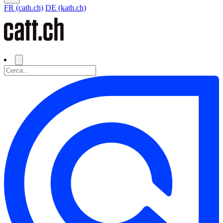
FR (cath.ch)
DE (kath.ch)