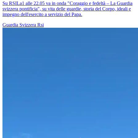
Su RSILa1 alle 22.05 va in onda "Coraggio e fedeltà – La Guardia
svizzera pontificia", su vita delle guardie, storia del Corpo, ideali e
impegno dell'esercito a servizio del Papa.
Guardia Svizzera
Rsi