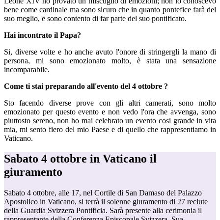
Leone XIV ho provato un miscuglio di emozioni; non lo conoscevo
bene come cardinale ma sono sicuro che in quanto pontefice farà del
suo meglio, e sono contento di far parte del suo pontificato.
Hai incontrato il Papa?
Si, diverse volte e ho anche avuto l'onore di stringergli la mano di
persona, mi sono emozionato molto, è stata una sensazione
incomparabile.
Come ti stai preparando all'evento del 4 ottobre ?
Sto facendo diverse prove con gli altri camerati, sono molto
emozionato per questo evento e non vedo l'ora che avvenga, sono
piuttosto sereno, non ho mai celebrato un evento cosi grande in vita
mia, mi sento fiero del mio Paese e di quello che rappresentiamo in
Vaticano.
Sabato 4 ottobre in Vaticano il
giuramento
Sabato 4 ottobre, alle 17, nel Cortile di San Damaso del Palazzo
Apostolico in Vaticano, si terrà il solenne giuramento di 27 reclute
della Guardia Svizzera Pontificia. Sarà presente alla cerimonia il
rappresentante della Conferenza Episcopale Svizzera, Sua