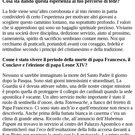
Cosa sta dando questa esperienza al tuo percorso di fede?
La fede viene senz’altro corroborata e al mio rientro in patria
condividerò di certo l’esperienza per motivare altri giovani a
scegliere questo cammino lontano, ma soprattutto profondo. I valori
che si apprendono qui sono un bagaglio spirituale prezioso. Viviamo
in una società dove disciplina, dedizione servizio, aiuto al prossimo,
camerateria, spirito di sacrificio sembrano contare meno. Noi qui
cerchiamo di praticarli, portandoli avanti con coraggio, fedeltà e
rettitudine secondo i principi del cristianesimo e della tradizione.
Come è stato vivere il periodo della morte di papa Francesco, il
Conclave e l'elezione di papa Leone XIV?
Nessuno si sarebbe immaginato la morte del Santo Padre il giorno
dopo la Pasqua. Sono stati giorni intensissimi e straordinari. La
Guardia si è dovuta attivare subito, una delle nostre cinque missioni
è proprio quella di proteggere il collegio dei cardinali quando la sede
apostolica è vacante. Un altro servizio molto importante è stato il
ruolo di sentinella d’onore, detta
Totenwache,
a fianco del feretro di
Papa Francesco. Ci sono stato anch’io e quell’emozione non riesco a
descriverla. Anche prima della fumata bianca in caserma c’era un
clima di grande attesa. Ricordo che, all’annuncio dell’
Habemus
Papam
mi trovavo in servizio al centro del Palazzo Apostolico e non
dimenticherò mai l’eco dell’esultazione della folla accorsa davanti a
San Pietro per respirare la storia con la S maiuscola. La prima volta