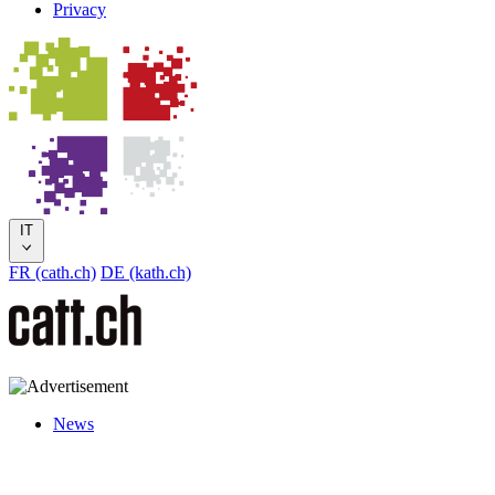
Privacy
IT
FR (cath.ch)
DE (kath.ch)
News