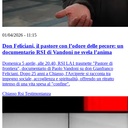
01/04/2026 - 11:15
Don Feliciani, il pastore con l’odore delle pecore: un
documentario RSI di Vandoni ne svela l’anima
Domenica 5 aprile, alle 20.40, RSI LA1 trasmette "Pastore di
frontiera", documentario di Paolo Vandoni su don Gianfranco
Feliciani. Dopo 25 anni a Chiasso, l'Arciprete si racconta tra
impegno sociale, accoglienza e spiritualità, offrendo un ritratto
intenso di una vita spesa al "confine".
Chiasso
Rsi
Testimonianza