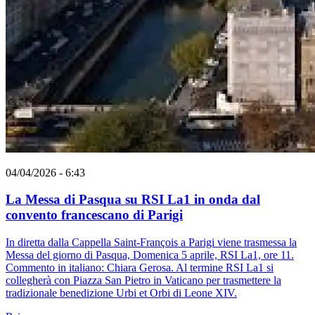
04/04/2026 - 6:43
La Messa di Pasqua su RSI La1 in onda dal
convento francescano di Parigi
In diretta dalla Cappella Saint-François a Parigi viene trasmessa la
Messa del giorno di Pasqua, Domenica 5 aprile, RSI La1, ore 11.
Commento in italiano: Chiara Gerosa. Al termine RSI La1 si
collegherà con Piazza San Pietro in Vaticano per trasmettere la
tradizionale benedizione Urbi et Orbi di Leone XIV.