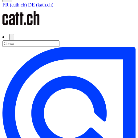
FR (cath.ch)
DE (kath.ch)