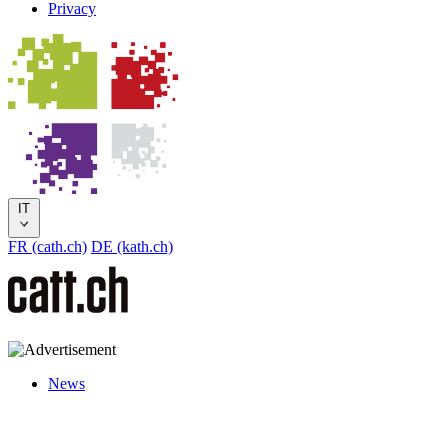
Privacy
IT
FR (cath.ch)
DE (kath.ch)
News