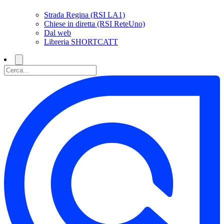
Strada Regina (RSI LA1)
Chiese in diretta (RSI ReteUno)
Dal web
Libreria SHORTCATT