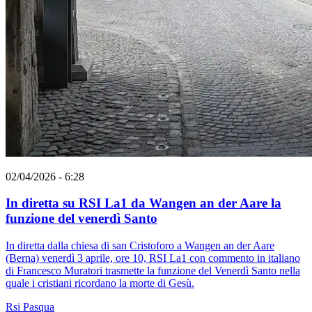
02/04/2026 - 6:28
In diretta su RSI La1 da Wangen an der Aare la
funzione del venerdì Santo
In diretta dalla chiesa di san Cristoforo a Wangen an der Aare
(Berna) venerdì 3 aprile, ore 10, RSI La1 con commento in italiano
di Francesco Muratori trasmette la funzione del Venerdì Santo nella
quale i cristiani ricordano la morte di Gesù.
Rsi
Pasqua