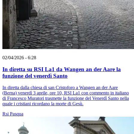
02/04/2026 - 6:28
In diretta su RSI La1 da Wangen an der Aare la
funzione del venerdì Santo
In diretta dalla chiesa di san Cristoforo a Wangen an der Aare
(Berna) venerdì 3 aprile, ore 10, RSI La1 con commento in italiano
di Francesco Muratori trasmette la funzione del Venerdì Santo nella
quale i cristiani ricordano la morte di Gesù.
Rsi
Pasqua