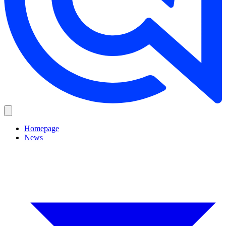
Homepage
News