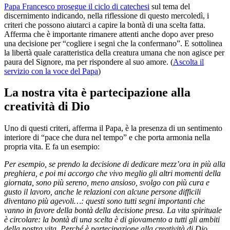
Papa Francesco prosegue il ciclo di catechesi
sul tema del
discernimento indicando, nella riflessione di questo mercoledì, i
criteri che possono aiutarci a capire la bontà di una scelta fatta.
Afferma che è importante rimanere attenti anche dopo aver preso
una decisione per “cogliere i segni che la confermano”. E sottolinea
la libertà quale caratteristica della creatura umana che non agisce per
paura del Signore, ma per rispondere al suo amore. (
Ascolta il
servizio con la voce del Papa
)
La nostra vita è partecipazione alla
creatività di Dio
Uno di questi criteri, afferma il Papa, è la presenza di un sentimento
interiore di “pace che dura nel tempo” e che porta armonia nella
propria vita. E fa un esempio:
Per esempio, se prendo la decisione di dedicare mezz’ora in più alla
preghiera, e poi mi accorgo che vivo meglio gli altri momenti della
giornata, sono più sereno, meno ansioso, svolgo con più cura e
gusto il lavoro, anche le relazioni con alcune persone difficili
diventano più agevoli…: questi sono tutti segni importanti che
vanno in favore della bontà della decisione presa. La vita spirituale
è circolare: la bontà di una scelta è di giovamento a tutti gli ambiti
della nostra vita. Perché è partecipazione alla creatività di Dio.