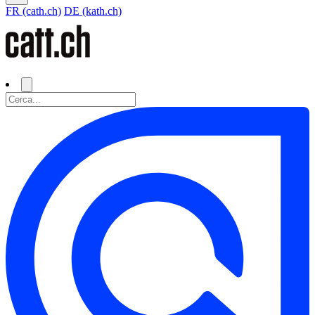
FR (cath.ch)
DE (kath.ch)