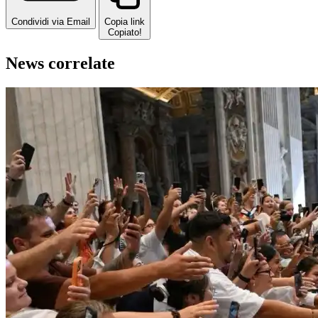
Condividi via Email
Copia link
Copiato!
News correlate