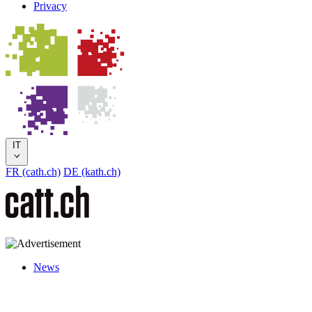
Privacy
IT
FR (cath.ch)
DE (kath.ch)
News