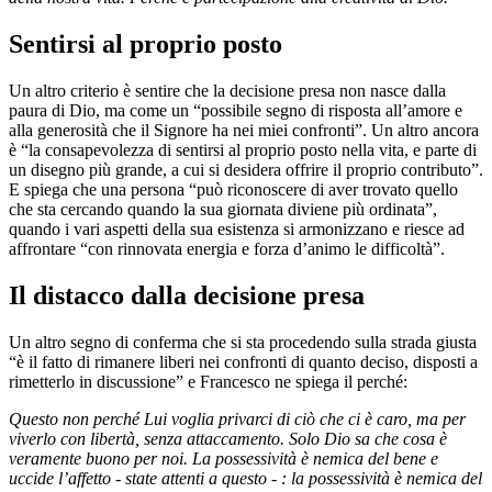
Sentirsi al proprio posto
Un altro criterio è sentire che la decisione presa non nasce dalla
paura di Dio, ma come un “possibile segno di risposta all’amore e
alla generosità che il Signore ha nei miei confronti”. Un altro ancora
è “la consapevolezza di sentirsi al proprio posto nella vita, e parte di
un disegno più grande, a cui si desidera offrire il proprio contributo”.
E spiega che una persona “può riconoscere di aver trovato quello
che sta cercando quando la sua giornata diviene più ordinata”,
quando i vari aspetti della sua esistenza si armonizzano e riesce ad
affrontare “con rinnovata energia e forza d’animo le difficoltà”.
Il distacco dalla decisione presa
Un altro segno di conferma che si sta procedendo sulla strada giusta
“è il fatto di rimanere liberi nei confronti di quanto deciso, disposti a
rimetterlo in discussione” e Francesco ne spiega il perché:
Questo non perché Lui voglia privarci di ciò che ci è caro, ma per
viverlo con libertà, senza attaccamento. Solo Dio sa che cosa è
veramente buono per noi. La possessività è nemica del bene e
uccide l’affetto - state attenti a questo - : la possessività è nemica del