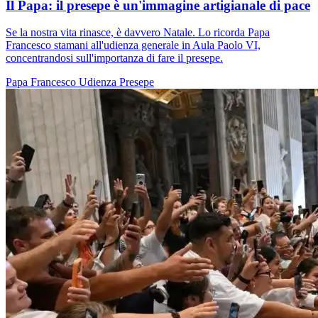
Il Papa: il presepe è un'immagine artigianale di pace
Se la nostra vita rinasce, è davvero Natale. Lo ricorda Papa
Francesco stamani all'udienza generale in Aula Paolo VI,
concentrandosi sull'importanza di fare il presepe.
Papa Francesco
Udienza
Presepe