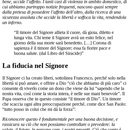
bene, uccide l’affetto. I tanti casi di violenza in ambito domestico, di
cui abbiamo purtroppo notizie frequenti, nascono quasi sempre
dalla pretesa di possedere l’affetto dell’altro, dalla ricerca di una
sicurezza assoluta che uccide la libertà e soffoca la vita, rendendola
un inferno.
“Il timore del Signore allieta il cuore, dà gioia, diletto e
lunga vita. Chi teme il Signore avrà un esito felice, nel
giorno della sua morte sarà benedetto. […] Corona di
sapienza è il timore del Signore; essa fa fiorire pace e
buona salute. (dal Libro del Siracide)”
La fiducia nel Signore
Il Signore ci ha creato liberi, sottolinea Francesco, perché solo nella
libertà si può amare, e offrire a Dio “ciò che abbiamo di più caro” ci
consente di viverlo come un dono che viene da lui “sapendo che la
nostra vita, così come la storia intera, è nelle sue mani benevole”. Il
Papa osserva che in questo consiste “il timore di Dio”. Un timore
che scaccia ogni altra preoccupazione perché, come dice San Paolo:
“tutto posso in colui che mi dà la forza”:
Riconoscere questo è fondamentale per una buona decisione, e
rassicura su ciò che non possiamo controllare o prevedere: la
salute, il futuro, le persone care, i nostri progetti. Ciò che conta è