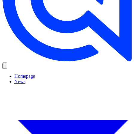
Homepage
News