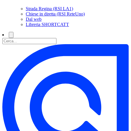
Strada Regina (RSI LA1)
Chiese in diretta (RSI ReteUno)
Dal web
Libreria SHORTCATT