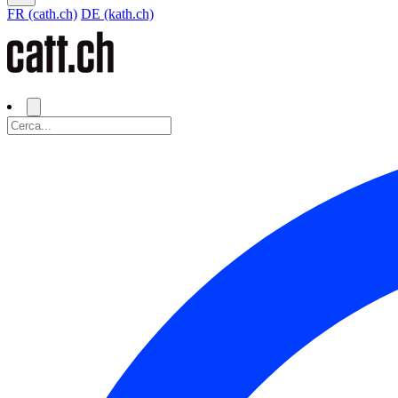
FR (cath.ch)
DE (kath.ch)