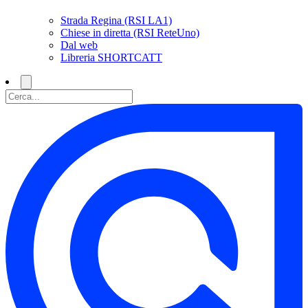
Strada Regina (RSI LA1)
Chiese in diretta (RSI ReteUno)
Dal web
Libreria SHORTCATT