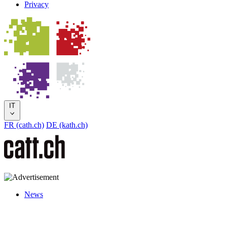
Privacy
IT
FR (cath.ch)
DE (kath.ch)
News