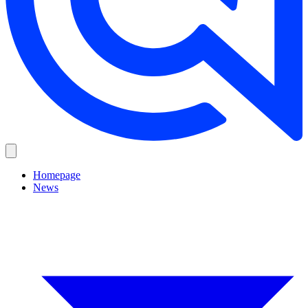
Homepage
News