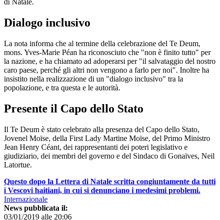
di Natale.
Dialogo inclusivo
La nota informa che al termine della celebrazione del Te Deum,
mons. Yves-Marie Péan ha riconosciuto che "non è finito tutto" per
la nazione, e ha chiamato ad adoperarsi per "il salvataggio del nostro
caro paese, perché gli altri non vengono a farlo per noi". Inoltre ha
insistito nella realizzazione di un "dialogo inclusivo" tra la
popolazione, e tra questa e le autorità.
Presente il Capo dello Stato
Il Te Deum è stato celebrato alla presenza del Capo dello Stato,
Jovenel Moïse, della First Lady Martine Moïse, del Primo Ministro
Jean Henry Céant, dei rappresentanti dei poteri legislativo e
giudiziario, dei membri del governo e del Sindaco di Gonaïves, Neil
Latortue.
Questo dopo la Lettera di Natale scritta congiuntamente da tutti
i Vescovi haitiani, in cui si denunciano i medesimi problemi.
Internazionale
News pubblicata il:
03/01/2019 alle 20:06