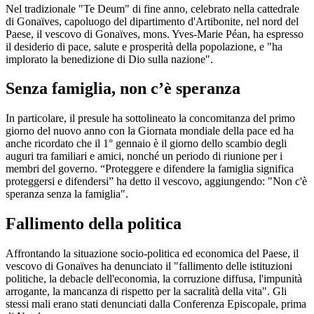
Nel tradizionale "Te Deum" di fine anno, celebrato nella cattedrale
di Gonaïves, capoluogo del dipartimento d'Artibonite, nel nord del
Paese, il vescovo di Gonaïves, mons. Yves-Marie Péan, ha espresso
il desiderio di pace, salute e prosperità della popolazione, e "ha
implorato la benedizione di Dio sulla nazione".
Senza famiglia, non c’è speranza
In particolare, il presule ha sottolineato la concomitanza del primo
giorno del nuovo anno con la Giornata mondiale della pace ed ha
anche ricordato che il 1° gennaio è il giorno dello scambio degli
auguri tra familiari e amici, nonché un periodo di riunione per i
membri del governo. “Proteggere e difendere la famiglia significa
proteggersi e difendersi” ha detto il vescovo, aggiungendo: "Non c'è
speranza senza la famiglia".
Fallimento della politica
Affrontando la situazione socio-politica ed economica del Paese, il
vescovo di Gonaïves ha denunciato il "fallimento delle istituzioni
politiche, la debacle dell'economia, la corruzione diffusa, l'impunità
arrogante, la mancanza di rispetto per la sacralità della vita". Gli
stessi mali erano stati denunciati dalla Conferenza Episcopale, prima