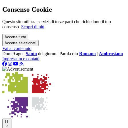
Consenso Cookie
Questo sito utilizza servizi di terze parti che richiedono il tuo
consenso.
Scopri di più
Accetta tutto
Accetta selezionati
Vai al contenuto
Dom 9 ago
|
Santo
del giorno
|
Parola rito
Romano
|
Ambrosiano
Impressum e contatti
|
IT