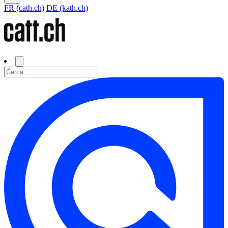
FR (cath.ch)
DE (kath.ch)