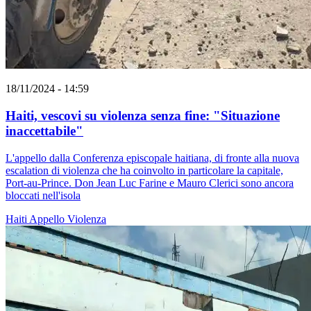
18/11/2024 - 14:59
Haiti, vescovi su violenza senza fine: "Situazione
inaccettabile"
L'appello dalla Conferenza episcopale haitiana, di fronte alla nuova
escalation di violenza che ha coinvolto in particolare la capitale,
Port-au-Prince. Don Jean Luc Farine e Mauro Clerici sono ancora
bloccati nell'isola
Haiti
Appello
Violenza