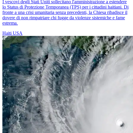
I vescovi degli Stati Uniti sollecitano l'amministrazione a estendere
lo Status di Protezione Temporanea (TPS) per i cittadini haitiani. Di
fronte a una crisi umanitaria senza precedenti, la Chiesa ribadisce il
dovere di non rimpatriare chi fugge da violenze sistemiche e fame
estrema.
Haiti
USA