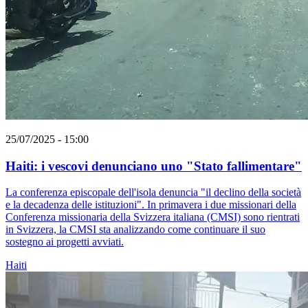
25/07/2025 - 15:00
Haiti: i vescovi denunciano uno "Stato fallimentare"
La conferenza episcopale dell'isola denuncia "il declino della società
e la decadenza delle istituzioni". In primavera i due missionari della
Conferenza missionaria della Svizzera italiana (CMSI) sono rientrati
in Svizzera, la CMSI sta analizzando come continuare il suo
sostegno ai progetti avviati.
Haiti