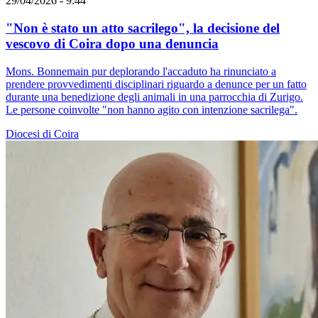
29/04/2026 - 9:44
"Non è stato un atto sacrilego", la decisione del
vescovo di Coira dopo una denuncia
Mons. Bonnemain pur deplorando l'accaduto ha rinunciato a
prendere provvedimenti disciplinari riguardo a denunce per un fatto
durante una benedizione degli animali in una parrocchia di Zurigo.
Le persone coinvolte "non hanno agito con intenzione sacrilega".
Diocesi di Coira