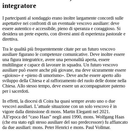
integratore
I partecipanti al sondaggio erano inoltre largamente concordi sulle
aspettative nei confronti di un eventuale vescovo ausiliare: deve
essere autentico e accessibile, pieno di speranza e coraggioso. Si
desidera un prete esperto, con diversi anni di esperienza pastorale e
direttiva.
Tra le qualità più frequentemente citate per un futuro vescovo
ausiliare figurano le competenze comunicative. Deve inoltre essere
una figura integratrice, avere una personalità aperta, essere
multilingue e capace di lavorare in squadra. Un futuro vescovo
ausiliare può essere anche più giovane, ma deve sicuramente essere
«gioioso» e «pieno di umorismo». Deve anche essere aperto allo
sviluppo della Chiesa e al rafforzamento del ruolo delle donne nella
Chiesa. Allo stesso tempo, deve essere un accompagnatore paterno
per i sacerdoti.
In effetti, la diocesi di Coira ha quasi sempre avuto uno o due
vescovi ausiliari. L’attuale situazione con un solo vescovo è in
vigore dalla dimissione di mons. Martin Eleganti nel 2021.
All’epoca del “caso Haas” negli anni 1990, mons. Wolfgang Haas
(che era stato egli stesso ausiliare del suo predecessore) fu affiancato
da due ausiliari: mons. Peter Henrici e mons. Paul Vollmar.