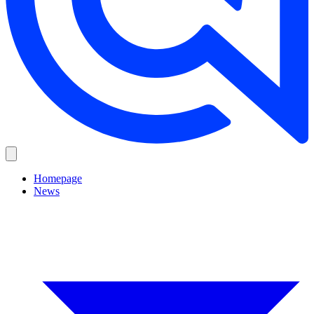
Homepage
News