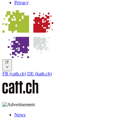
Privacy
IT
FR (cath.ch)
DE (kath.ch)
News