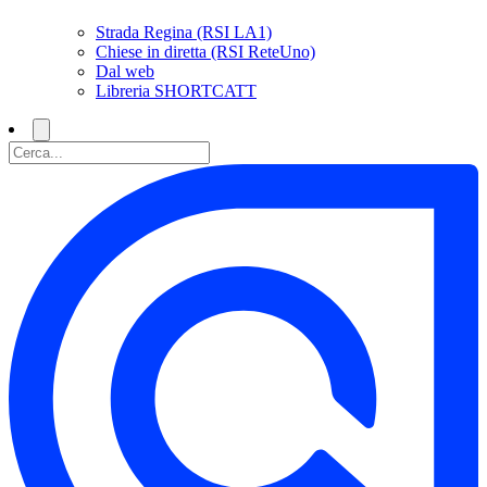
Strada Regina (RSI LA1)
Chiese in diretta (RSI ReteUno)
Dal web
Libreria SHORTCATT