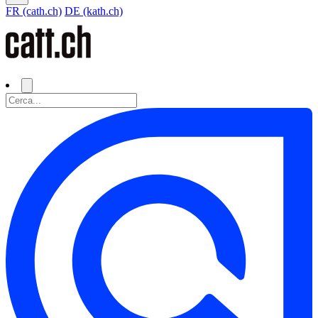
FR (cath.ch)
DE (kath.ch)