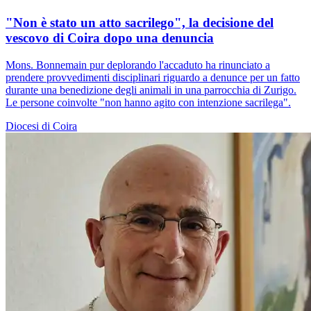
"Non è stato un atto sacrilego", la decisione del
vescovo di Coira dopo una denuncia
Mons. Bonnemain pur deplorando l'accaduto ha rinunciato a
prendere provvedimenti disciplinari riguardo a denunce per un fatto
durante una benedizione degli animali in una parrocchia di Zurigo.
Le persone coinvolte "non hanno agito con intenzione sacrilega".
Diocesi di Coira