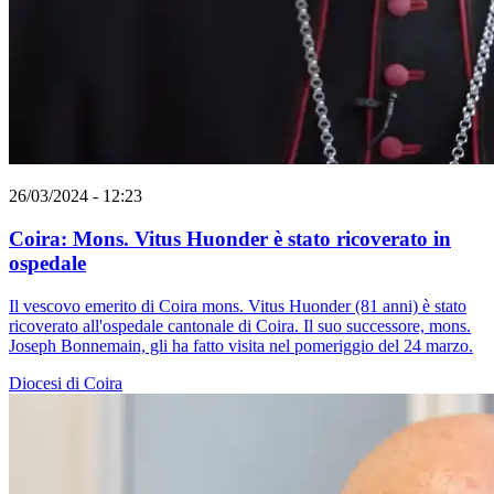
26/03/2024 - 12:23
Coira: Mons. Vitus Huonder è stato ricoverato in
ospedale
Il vescovo emerito di Coira mons. Vitus Huonder (81 anni) è stato
ricoverato all'ospedale cantonale di Coira. Il suo successore, mons.
Joseph Bonnemain, gli ha fatto visita nel pomeriggio del 24 marzo.
Diocesi di Coira