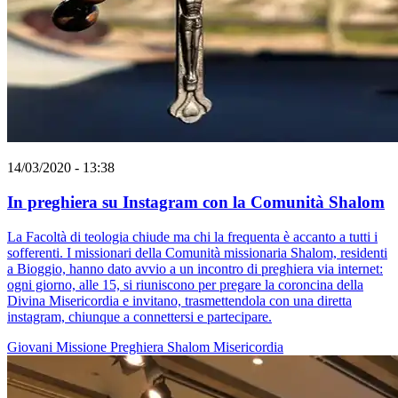
14/03/2020 - 13:38
In preghiera su Instagram con la Comunità Shalom
La Facoltà di teologia chiude ma chi la frequenta è accanto a tutti i
sofferenti. I missionari della Comunità missionaria Shalom, residenti
a Bioggio, hanno dato avvio a un incontro di preghiera via internet:
ogni giorno, alle 15, si riuniscono per pregare la coroncina della
Divina Misericordia e invitano, trasmettendola con una diretta
instagram, chiunque a connettersi e partecipare.
Giovani
Missione
Preghiera
Shalom
Misericordia