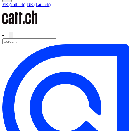
FR (cath.ch)
DE (kath.ch)