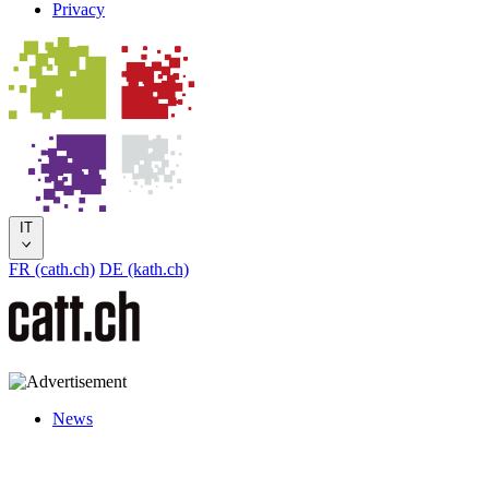
Privacy
IT
FR (cath.ch)
DE (kath.ch)
News