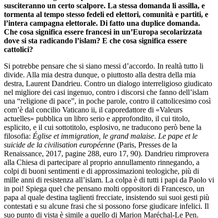
susciteranno un certo scalpore. La stessa domanda li assilla, e
tormenta al tempo stesso fedeli ed elettori, comunità e partiti, e
l’intera campagna elettorale. Di fatto una duplice domanda.
Che cosa significa essere francesi in un’Europa secolarizzata
dove si sta radicando l’islam? E che cosa significa essere
cattolici?
Si potrebbe pensare che si siano messi d’accordo. In realtà tutto li
divide. Alla mia destra dunque, o piuttosto alla destra della mia
destra, Laurent Dandrieu. Contro un dialogo interreligioso giudicato
nel migliore dei casi ingenuo, contro i discorsi che fanno dell’islam
una “religione di pace”, in poche parole, contro il cattolicesimo così
com’è dal concilio Vaticano ii, il caporedattore di «Valeurs
actuelles» pubblica un libro serio e approfondito, il cui titolo,
esplicito, e il cui sottotitolo, esplosivo, ne traducono però bene la
filosofia:
Église et immigration, le grand malaise. Le pape et le
suicide de la civilisation européenne
(Paris, Presses de la
Renaissance, 2017, pagine 288, euro 17, 90). Dandrieu rimprovera
alla Chiesa di partecipare al proprio annullamento rinnegando, a
colpi di buoni sentimenti e di approssimazioni teologiche, più di
mille anni di resistenza all’islam. La colpa è di tutti i papi da Paolo vi
in poi! Spiega quel che pensano molti oppositori di Francesco, un
papa al quale destina taglienti frecciate, insistendo sui suoi gesti più
contestati e su alcune frasi che si possono forse giudicare infelici. Il
suo punto di vista è simile a quello di Marion Maréchal-Le Pen.