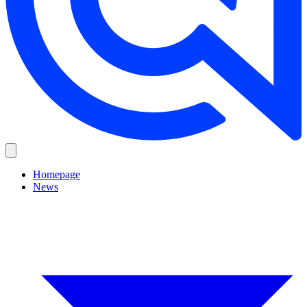
Homepage
News