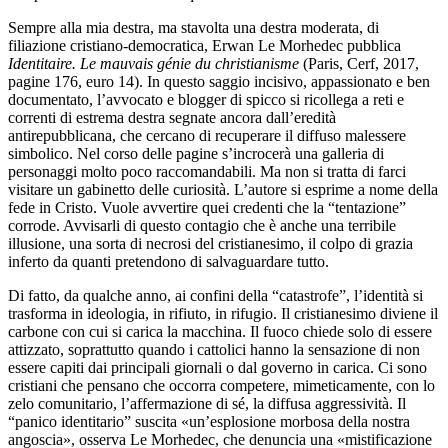
Sempre alla mia destra, ma stavolta una destra moderata, di
filiazione cristiano-democratica, Erwan Le Morhedec pubblica
Identitaire. Le mauvais génie du christianisme
(Paris, Cerf, 2017,
pagine 176, euro 14). In questo saggio incisivo, appassionato e ben
documentato, l’avvocato e blogger di spicco si ricollega a reti e
correnti di estrema destra segnate ancora dall’eredità
antirepubblicana, che cercano di recuperare il diffuso malessere
simbolico. Nel corso delle pagine s’incrocerà una galleria di
personaggi molto poco raccomandabili. Ma non si tratta di farci
visitare un gabinetto delle curiosità. L’autore si esprime a nome della
fede in Cristo. Vuole avvertire quei credenti che la “tentazione”
corrode. Avvisarli di questo contagio che è anche una terribile
illusione, una sorta di necrosi del cristianesimo, il colpo di grazia
inferto da quanti pretendono di salvaguardare tutto.
Di fatto, da qualche anno, ai confini della “catastrofe”, l’identità si
trasforma in ideologia, in rifiuto, in rifugio. Il cristianesimo diviene il
carbone con cui si carica la macchina. Il fuoco chiede solo di essere
attizzato, soprattutto quando i cattolici hanno la sensazione di non
essere capiti dai principali giornali o dal governo in carica. Ci sono
cristiani che pensano che occorra competere, mimeticamente, con lo
zelo comunitario, l’affermazione di sé, la diffusa aggressività. Il
“panico identitario” suscita «un’esplosione morbosa della nostra
angoscia», osserva Le Morhedec, che denuncia una «mistificazione