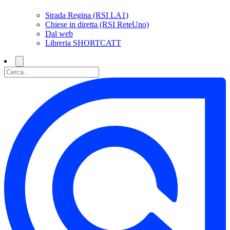
Strada Regina (RSI LA1)
Chiese in diretta (RSI ReteUno)
Dal web
Libreria SHORTCATT