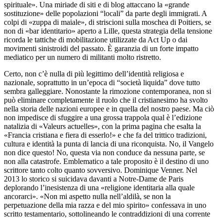
spirituale». Una miriade di siti e di blog attaccano la «grande
sostituzione» delle popolazioni “locali” da parte degli immigrati. A
colpi di «zuppa di maiale», di striscioni sulla moschea di Poitiers, se
non di «bar identitario» aperto a Lille, questa strategia della tensione
ricorda le tattiche di mobilitazione utilizzate da Act Up o dai
movimenti sinistroidi del passato. È garanzia di un forte impatto
mediatico per un numero di militanti molto ristretto.
Certo, non c’è nulla di più legittimo dell’identità religiosa e
nazionale, soprattutto in un’epoca di “società liquida” dove tutto
sembra galleggiare. Nonostante la rimozione contemporanea, non si
può eliminare completamente il ruolo che il cristianesimo ha svolto
nella storia delle nazioni europee e in quella del nostro paese. Ma ciò
non impedisce di sfuggire a una grossa trappola qual è l’edizione
natalizia di «Valeurs actuelles», con la prima pagina che esalta la
«Francia cristiana e fiera di esserlo!» e che fa del trittico tradizioni,
cultura e identità la punta di lancia di una riconquista. No, il Vangelo
non dice questo! No, questa via non conduce da nessuna parte, se
non alla catastrofe. Emblematico a tale proposito è il destino di uno
scrittore tanto colto quanto sovversivo. Dominique Venner. Nel
2013 lo storico si suicidava davanti a Notre-Dame de Paris
deplorando l’inesistenza di una «religione identitaria alla quale
ancorarci». «Non mi aspetto nulla nell’aldilà, se non la
perpetuazione della mia razza e del mio spirito» confessava in uno
scritto testamentario, sottolineando le contraddizioni di una corrente