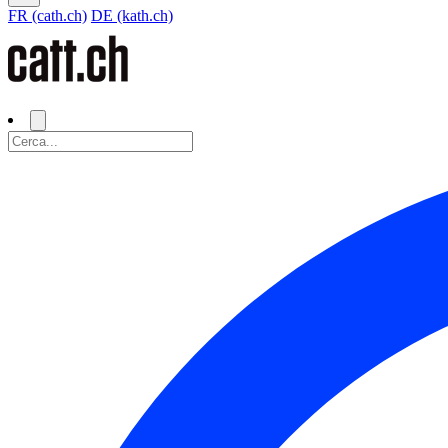
FR (cath.ch)
DE (kath.ch)