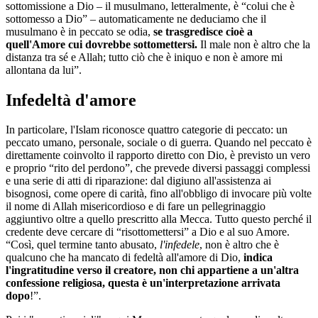
sottomissione a Dio – il musulmano, letteralmente, è “colui che è
sottomesso a Dio” – automaticamente ne deduciamo che il
musulmano è in peccato se odia,
se trasgredisce cioè a
quell'Amore cui dovrebbe sottomettersi.
Il male non è altro che la
distanza tra sé e Allah; tutto ciò che è iniquo e non è amore mi
allontana da lui”.
Infedeltà d'amore
In particolare, l'Islam riconosce quattro categorie di peccato: un
peccato umano, personale, sociale o di guerra. Quando nel peccato è
direttamente coinvolto il rapporto diretto con Dio, è previsto un vero
e proprio “rito del perdono”, che prevede diversi passaggi complessi
e una serie di atti di riparazione: dal digiuno all'assistenza ai
bisognosi, come opere di carità, fino all'obbligo di invocare più volte
il nome di Allah misericordioso e di fare un pellegrinaggio
aggiuntivo oltre a quello prescritto alla Mecca. Tutto questo perché il
credente deve cercare di “risottomettersi” a Dio e al suo Amore.
“Così, quel termine tanto abusato,
l'infedele
, non è altro che è
qualcuno che ha mancato di fedeltà all'amore di Dio,
indica
l'ingratitudine verso il creatore, non chi appartiene a un'altra
confessione religiosa, questa è un'interpretazione arrivata
dopo
!”.