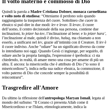
Il volto materno e commosso di Dio
Quindi la parola a
Madre Cristiana Dobner, monaca carmelitana
e volto noto di studiosa
: “Otteniamo il perdono solo quando
raggiungiamo la trasparenza del cuore. Sottolineo che
cuore
in
ebraico si può dire in due modi:
lev
e
levav
. Il
levav
, il cuore
dell’uomo, il centro decisionale della sua persona, contiene due
inclinazioni, lo
jetzer ha-tov
, l’inclinazione al bene; e lo
jetzer hara’
,
l’inclinazione al male, quindi è diviso,
haluq
, ma chiamato a non
esserlo, a unificarsi nel
lev
, grazie all’intimità con il Creatore. Il
lev
è
il cuore indiviso. Anche “odiare” ha un significato diverso da come
lo intendiamo noi oggi. Quando Gesù ci ingiunge, per seguirlo, di
odiare anche la propria famiglia, l'espressione è iperbolica: ci sta
chiedendo, in realtà, di amare meno una cosa per amarne di più un
altra. E ancora: la misericordia che è attributo di Dio (“io sono il
misericordioso”), indica nella sua radice ebraica, la commozione, il
volto paterno di Dio che concede sempre la possibilità di
reincontrarsi”.
Trasgredire all'Amore
Da ultimo la riflessione dell'
antropologa Maryan Ismail
, legata al
mondo del sufismo: “Il Corano ci presenta Allah come il
Misericordioso e se l'Islam, etimologicamente, indica la