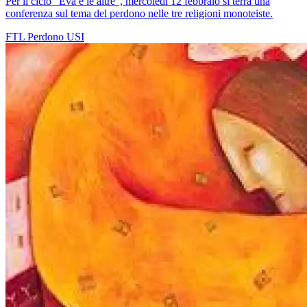
Per il ciclo "Eva e le altre", mercoledì 12 febbraio si terrà una
conferenza sul tema del perdono nelle tre religioni monoteiste.
FTL
Perdono
USI