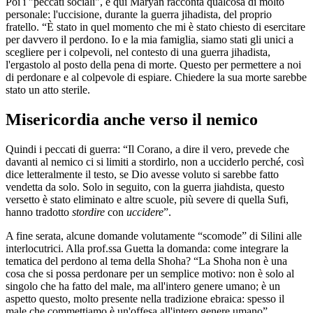
Poi i "peccati sociali", e qui Maryan racconta qualcosa di molto
personale: l'uccisione, durante la guerra jihadista, del proprio
fratello. “È stato in quel momento che mi è stato chiesto di esercitare
per davvero il perdono. Io e la mia famiglia, siamo stati gli unici a
scegliere per i colpevoli, nel contesto di una guerra jihadista,
l'ergastolo al posto della pena di morte. Questo per permettere a noi
di perdonare e al colpevole di espiare. Chiedere la sua morte sarebbe
stato un atto sterile.
Misericordia anche verso il nemico
Quindi i peccati di guerra: “Il Corano, a dire il vero, prevede che
davanti al nemico ci si limiti a stordirlo, non a ucciderlo perché, così
dice letteralmente il testo, se Dio avesse voluto si sarebbe fatto
vendetta da solo. Solo in seguito, con la guerra jiahdista, questo
versetto è stato eliminato e altre scuole, più severe di quella Sufi,
hanno tradotto
stordire
con
uccidere
”.
A fine serata, alcune domande volutamente “scomode” di Silini alle
interlocutrici. Alla prof.ssa Guetta la domanda: come integrare la
tematica del perdono al tema della Shoha? “La Shoha non è una
cosa che si possa perdonare per un semplice motivo: non è solo al
singolo che ha fatto del male, ma all'intero genere umano; è un
aspetto questo, molto presente nella tradizione ebraica: spesso il
male che commettiamo è un'offesa all'intero genere umano”.