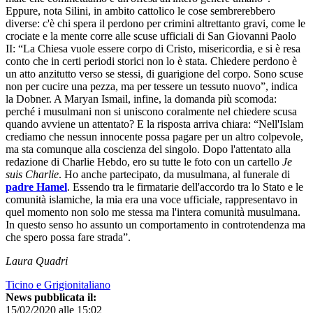
Eppure, nota Silini, in ambito cattolico le cose sembrerebbero
diverse: c'è chi spera il perdono per crimini altrettanto gravi, come le
crociate e la mente corre alle scuse ufficiali di San Giovanni Paolo
II: “La Chiesa vuole essere corpo di Cristo, misericordia, e si è resa
conto che in certi periodi storici non lo è stata. Chiedere perdono è
un atto anzitutto verso se stessi, di guarigione del corpo. Sono scuse
non per cucire una pezza, ma per tessere un tessuto nuovo”, indica
la Dobner. A Maryan Ismail, infine, la domanda più scomoda:
perché i musulmani non si uniscono coralmente nel chiedere scusa
quando avviene un attentato? E la risposta arriva chiara: “Nell'Islam
crediamo che nessun innocente possa pagare per un altro colpevole,
ma sta comunque alla coscienza del singolo. Dopo l'attentato alla
redazione di Charlie Hebdo, ero su tutte le foto con un cartello
Je
suis Charlie
. Ho anche partecipato, da musulmana, al funerale di
padre Hamel
. Essendo tra le firmatarie dell'accordo tra lo Stato e le
comunità islamiche, la mia era una voce ufficiale, rappresentavo in
quel momento non solo me stessa ma l'intera comunità musulmana.
In questo senso ho assunto un comportamento in controtendenza ma
che spero possa fare strada”.
Laura Quadri
Ticino e Grigionitaliano
News pubblicata il:
15/02/2020 alle 15:02