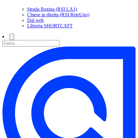
Strada Regina (RSI LA1)
Chiese in diretta (RSI ReteUno)
Dal web
Libreria SHORTCATT