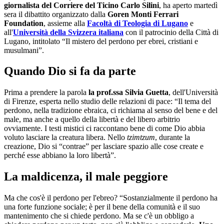
giornalista del Corriere del Ticino Carlo Silini
, ha aperto martedì
sera il dibattito organizzato dalla
Goren Monti Ferrari
Foundation
, assieme alla
Facoltà di Teologia di Lugano
e
all'
Università della Svizzera italiana
con il patrocinio della Città di
Lugano, intitolato “Il mistero del perdono per ebrei, cristiani e
musulmani”.
Quando Dio si fa da parte
Prima a prendere la parola
la prof.ssa Silvia Guetta
, dell'Università
di Firenze, esperta nello studio delle relazioni di pace: “Il tema del
perdono, nella tradizione ebraica, ci richiama al senso del bene e del
male, ma anche a quello della libertà e del libero arbitrio
ovviamente. I testi mistici ci raccontano bene di come Dio abbia
voluto lasciare la creatura libera. Nello
tzimtzum
, durante la
creazione, Dio si “contrae” per lasciare spazio alle cose create e
perché esse abbiano la loro libertà”.
La maldicenza, il male peggiore
Ma che cos'è il perdono per l'ebreo? “Sostanzialmente il perdono ha
una forte funzione sociale; è per il bene della comunità e il suo
mantenimento che si chiede perdono. Ma se c'è un obbligo a