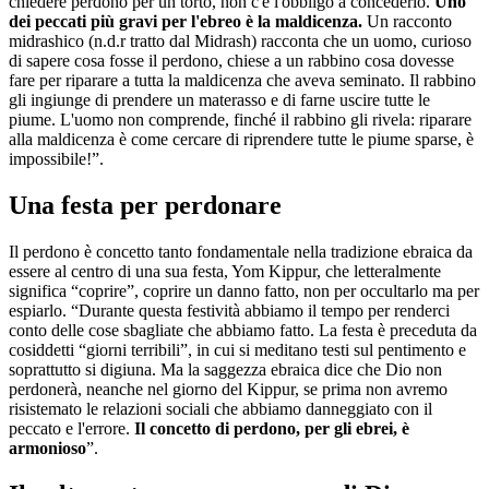
chiedere perdono per un torto, non c'è l'obbligo a concederlo.
Uno
dei peccati più gravi per l'ebreo è la maldicenza.
Un racconto
midrashico (n.d.r tratto dal Midrash) racconta che un uomo, curioso
di sapere cosa fosse il perdono, chiese a un rabbino cosa dovesse
fare per riparare a tutta la maldicenza che aveva seminato. Il rabbino
gli ingiunge di prendere un materasso e di farne uscire tutte le
piume. L'uomo non comprende, finché il rabbino gli rivela: riparare
alla maldicenza è come cercare di riprendere tutte le piume sparse, è
impossibile!”.
Una festa per perdonare
Il perdono è concetto tanto fondamentale nella tradizione ebraica da
essere al centro di una sua festa, Yom Kippur, che letteralmente
significa “coprire”, coprire un danno fatto, non per occultarlo ma per
espiarlo. “Durante questa festività abbiamo il tempo per renderci
conto delle cose sbagliate che abbiamo fatto. La festa è preceduta da
cosiddetti “giorni terribili”, in cui si meditano testi sul pentimento e
soprattutto si digiuna. Ma la saggezza ebraica dice che Dio non
perdonerà, neanche nel giorno del Kippur, se prima non avremo
risistemato le relazioni sociali che abbiamo danneggiato con il
peccato e l'errore.
Il concetto di perdono, per gli ebrei, è
armonioso
”.