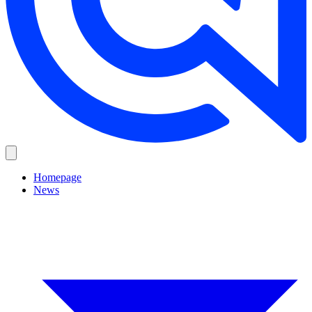
Homepage
News