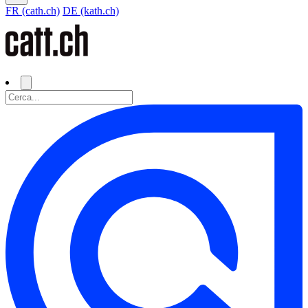
FR (cath.ch)
DE (kath.ch)