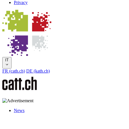
Privacy
IT
FR (cath.ch)
DE (kath.ch)
News