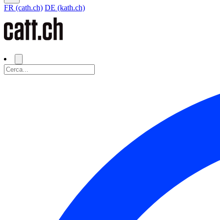
FR (cath.ch)
DE (kath.ch)