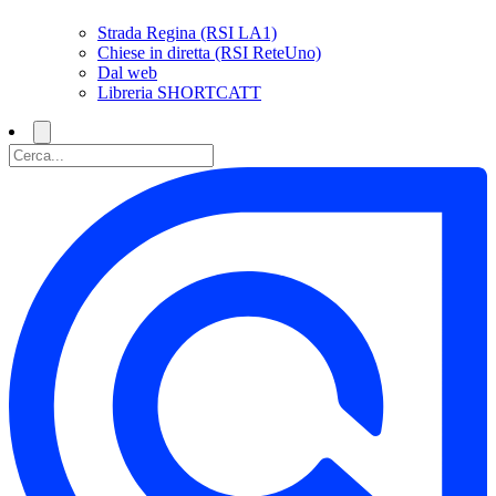
Strada Regina (RSI LA1)
Chiese in diretta (RSI ReteUno)
Dal web
Libreria SHORTCATT