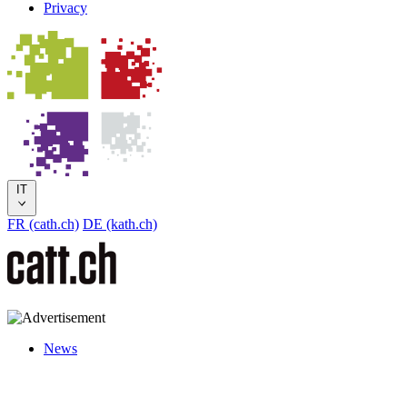
Privacy
IT
FR (cath.ch)
DE (kath.ch)
News