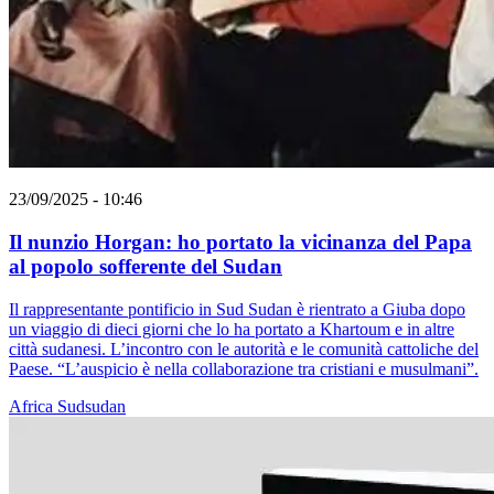
23/09/2025 - 10:46
Il nunzio Horgan: ho portato la vicinanza del Papa
al popolo sofferente del Sudan
Il rappresentante pontificio in Sud Sudan è rientrato a Giuba dopo
un viaggio di dieci giorni che lo ha portato a Khartoum e in altre
città sudanesi. L’incontro con le autorità e le comunità cattoliche del
Paese. “L’auspicio è nella collaborazione tra cristiani e musulmani”.
Africa
Sudsudan