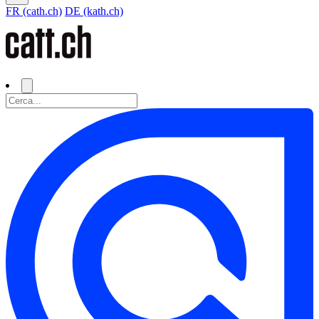
FR (cath.ch)
DE (kath.ch)