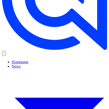
Homepage
News