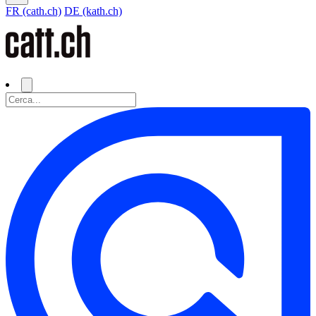
FR (cath.ch)
DE (kath.ch)