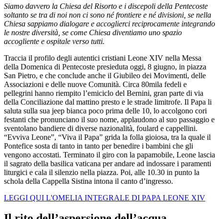
Siamo davvero la Chiesa del Risorto e i discepoli della Pentecoste
soltanto se tra di noi non ci sono né frontiere e né divisioni, se nella
Chiesa sappiamo dialogare e accoglierci reciprocamente integrando
le nostre diversità, se come Chiesa diventiamo uno spazio
accogliente e ospitale verso tutti.
Traccia il profilo degli autentici cristiani Leone XIV nella Messa
della Domenica di Pentecoste presieduta oggi, 8 giugno, in piazza
San Pietro, e che conclude anche il Giubileo dei Movimenti, delle
Associazioni e delle nuove Comunità. Circa 80mila fedeli e
pellegrini hanno riempito l’emiciclo del Bernini, gran parte di via
della Conciliazione dal mattino presto e le strade limitrofe. Il Papa li
saluta sulla sua jeep bianca poco prima delle 10, lo accolgono cori
festanti che pronunciano il suo nome, applaudono al suo passaggio e
sventolano bandiere di diverse nazionalità, foulard e cappellini.
“Evviva Leone”, “Viva il Papa” grida la folla gioiosa, tra la quale il
Pontefice sosta di tanto in tanto per benedire i bambini che gli
vengono accostati. Terminato il giro con la papamobile, Leone lascia
il sagrato della basilica vaticana per andare ad indossare i paramenti
liturgici e cala il silenzio nella piazza. Poi, alle 10.30 in punto la
schola della Cappella Sistina intona il canto d’ingresso.
LEGGI QUI L'OMELIA INTEGRALE DI PAPA LEONE XIV
Il rito dell’aspersione dell’acqua