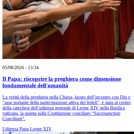
05/08/2026 - 13:34
Il Papa: riscoprire la preghiera come dimensione
fondamentale dell'umanità
La verità della preghiera nella Chiesa, luogo dell’incontro con Dio e
“asse portante della partecipazione attiva dei fedeli”, è stata al centro
della catechesi dell’udienza generale di Leone XIV nella Basilica
vaticana, la quinta sulla Costituzione conciliare “Sacrosanctum
Concilium”.
Udienza
Papa Leone XIV