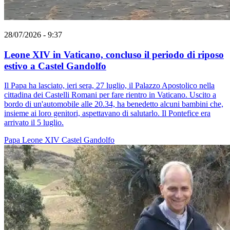
28/07/2026 - 9:37
Leone XIV in Vaticano, concluso il periodo di riposo
estivo a Castel Gandolfo
Il Papa ha lasciato, ieri sera, 27 luglio, il Palazzo Apostolico nella
cittadina dei Castelli Romani per fare rientro in Vaticano. Uscito a
bordo di un'automobile alle 20.34, ha benedetto alcuni bambini che,
insieme ai loro genitori, aspettavano di salutarlo. Il Pontefice era
arrivato il 5 luglio.
Papa Leone XIV
Castel Gandolfo