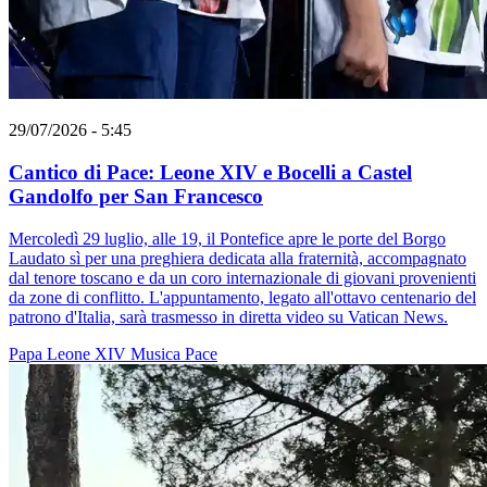
29/07/2026 - 5:45
Cantico di Pace: Leone XIV e Bocelli a Castel
Gandolfo per San Francesco
Mercoledì 29 luglio, alle 19, il Pontefice apre le porte del Borgo
Laudato sì per una preghiera dedicata alla fraternità, accompagnato
dal tenore toscano e da un coro internazionale di giovani provenienti
da zone di conflitto. L'appuntamento, legato all'ottavo centenario del
patrono d'Italia, sarà trasmesso in diretta video su Vatican News.
Papa Leone XIV
Musica
Pace