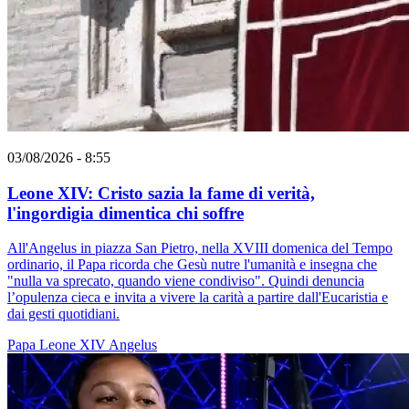
03/08/2026 - 8:55
Leone XIV: Cristo sazia la fame di verità,
l'ingordigia dimentica chi soffre
All'Angelus in piazza San Pietro, nella XVIII domenica del Tempo
ordinario, il Papa ricorda che Gesù nutre l'umanità e insegna che
"nulla va sprecato, quando viene condiviso". Quindi denuncia
l’opulenza cieca e invita a vivere la carità a partire dall'Eucaristia e
dai gesti quotidiani.
Papa Leone XIV
Angelus