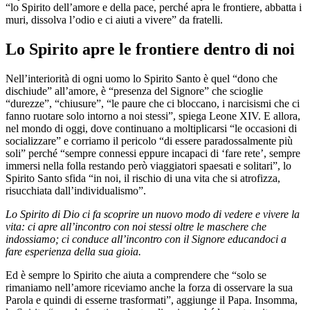
“lo Spirito dell’amore e della pace, perché apra le frontiere, abbatta i
muri, dissolva l’odio e ci aiuti a vivere” da fratelli.
Lo Spirito apre le frontiere dentro di noi
Nell’interiorità di ogni uomo lo Spirito Santo è quel “dono che
dischiude” all’amore, è “presenza del Signore” che scioglie
“durezze”, “chiusure”, “le paure che ci bloccano, i narcisismi che ci
fanno ruotare solo intorno a noi stessi”, spiega Leone XIV. E allora,
nel mondo di oggi, dove continuano a moltiplicarsi “le occasioni di
socializzare” e corriamo il pericolo “di essere paradossalmente più
soli” perché “sempre connessi eppure incapaci di ‘fare rete’, sempre
immersi nella folla restando però viaggiatori spaesati e solitari”, lo
Spirito Santo sfida “in noi, il rischio di una vita che si atrofizza,
risucchiata dall’individualismo”.
Lo Spirito di Dio ci fa scoprire un nuovo modo di vedere e vivere la
vita: ci apre all’incontro con noi stessi oltre le maschere che
indossiamo; ci conduce all’incontro con il Signore educandoci a
fare esperienza della sua gioia.
Ed è sempre lo Spirito che aiuta a comprendere che “solo se
rimaniamo nell’amore riceviamo anche la forza di osservare la sua
Parola e quindi di esserne trasformati”, aggiunge il Papa. Insomma,