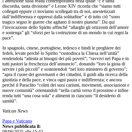
l’attenzione sulla realtà contemporanea nella quale “c’è tanta
discordia, tanta divisione” e Leone XIV ricorda che “siamo tutti
collegati eppure ci troviamo scollegati tra di noi, anestetizzati
dall’indifferenza e oppressi dalla solitudine” e di tutto ciò “sono
tragico segno le guerre che agitano il nostro pianeta”. Da qui
l’invocazione dello Spirito affinché “allarghi gli orizzonti dell’amore
e sostenga” gli “sforzi per la costruzione di un mondo in cui regni la
pace”.
In spagnolo, cinese, portoghese, tedesco e hindi le preghiere dei
fedeli, levate perché lo Spirito “custodisca la Chiesa nell’unità”
rendendola “attenta ai bisogni dei più poveri”; “ravvivi nel Papa e in
tutti pastori la freschezza dell’annuncio”, donando “loro la gioia di
servire i più piccoli” e sostenendoli “nel loro ministero di governo”;
“apra il cuore dei governanti e dei cittadini, li guidi alla ricerca della
giustizia e della pace, e vinca ogni paura e indifferenza; e ancora
perché il Paraclito “colmi dei suoi carismi, movimenti, associazioni e
nuove comunità” orientandoli “nella carità verso il prossimo e infine
renda tutti “una cosa sola” e alimenti in ciascuno “il desiderio di
santità”.
Vatican News
Papa e Vaticano
News pubblicata il:
08/06/2025 alle 15:42