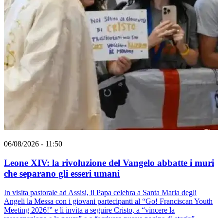
06/08/2026 - 11:50
Leone XIV: la rivoluzione del Vangelo abbatte i muri
che separano gli esseri umani
In visita pastorale ad Assisi, il Papa celebra a Santa Maria degli
Angeli la Messa con i giovani partecipanti al “Go! Franciscan Youth
Meeting 2026!” e li invita a seguire Cristo, a “vincere la