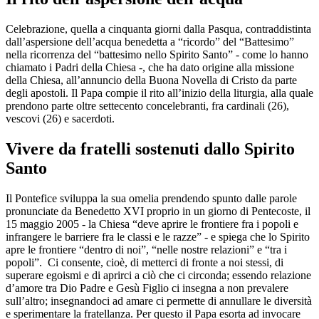
Celebrazione, quella a cinquanta giorni dalla Pasqua, contraddistinta
dall’aspersione dell’acqua benedetta a “ricordo” del “Battesimo”
nella ricorrenza del “battesimo nello Spirito Santo” - come lo hanno
chiamato i Padri della Chiesa -, che ha dato origine alla missione
della Chiesa, all’annuncio della Buona Novella di Cristo da parte
degli apostoli. Il Papa compie il rito all’inizio della liturgia, alla quale
prendono parte oltre settecento concelebranti, fra cardinali (26),
vescovi (26) e sacerdoti.
Vivere da fratelli sostenuti dallo Spirito
Santo
Il Pontefice sviluppa la sua omelia prendendo spunto dalle parole
pronunciate da Benedetto XVI proprio in un giorno di Pentecoste, il
15 maggio 2005 - la Chiesa “deve aprire le frontiere fra i popoli e
infrangere le barriere fra le classi e le razze” - e spiega che lo Spirito
apre le frontiere “dentro di noi”, “nelle nostre relazioni” e “tra i
popoli”. Ci consente, cioè, di metterci di fronte a noi stessi, di
superare egoismi e di aprirci a ciò che ci circonda; essendo relazione
d’amore tra Dio Padre e Gesù Figlio ci insegna a non prevalere
sull’altro; insegnandoci ad amare ci permette di annullare le diversità
e sperimentare la fratellanza. Per questo il Papa esorta ad invocare