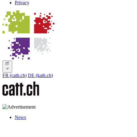
Privacy
IT
FR (cath.ch)
DE (kath.ch)
News