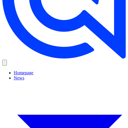
Homepage
News