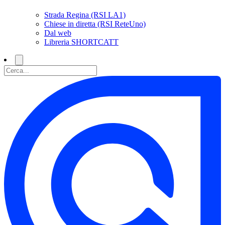
Strada Regina (RSI LA1)
Chiese in diretta (RSI ReteUno)
Dal web
Libreria SHORTCATT