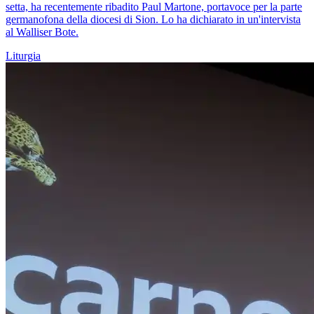
setta, ha recentemente ribadito Paul Martone, portavoce per la parte
germanofona della diocesi di Sion. Lo ha dichiarato in un'intervista
al Walliser Bote.
Liturgia