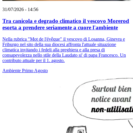
31/07/2026 - 14:56
Tra canicola e degrado climatico il vescovo Morerod
esorta a prendere seriamente a cuore l'ambiente
Nella rubrica "Mot de l'évêque" il vescovo di Losanna, Ginevra e
Friburgo nel sito della sua diocesi affronta l'attuale situazione
climatica invitando i fedeli alla preghiera e alla presa di
consapevolezza nello stile della Laudato si' di papa Francesco. Un
contributo attuale per il 1. agosto.
Ambiente
Primo Agosto