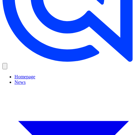
Homepage
News