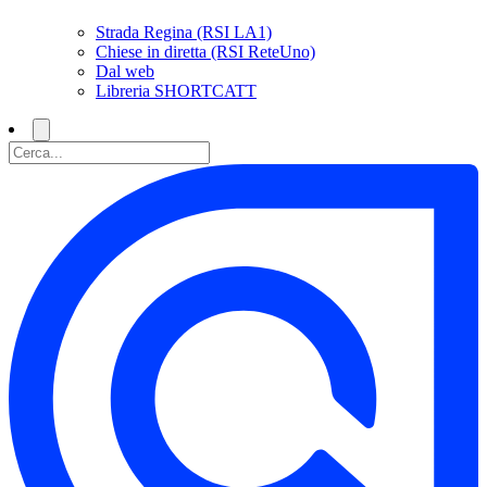
Strada Regina (RSI LA1)
Chiese in diretta (RSI ReteUno)
Dal web
Libreria SHORTCATT