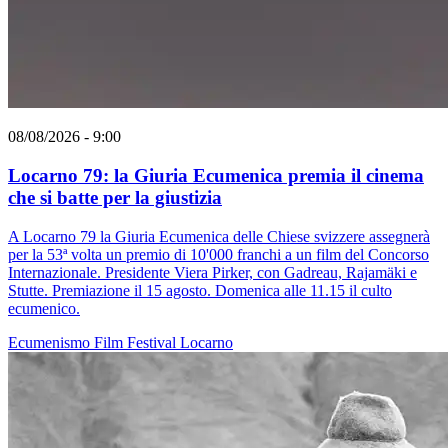
08/08/2026 - 9:00
Locarno 79: la Giuria Ecumenica premia il cinema
che si batte per la giustizia
A Locarno 79 la Giuria Ecumenica delle Chiese svizzere assegnerà
per la 53ª volta un premio di 10'000 franchi a un film del Concorso
Internazionale. Presidente Viera Pirker, con Gadreau, Rajamäki e
Stutte. Premiazione il 15 agosto. Domenica alle 11.15 il culto
ecumenico.
Ecumenismo
Film
Festival
Locarno