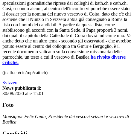
speculazioni giornalistiche riprese dai colleghi di kath.ch e cath.ch.
Così, secondo alcuni, al centro dell'incontro vi potrebbe essere stato
il dossier per la nomina del nuovo vescovo di Coira, dato che c'è chi
sostiene che il Nunzio in Svizzera abbia già consegnato a Roma la
lista con i nomi dei candidati. A partire da questa lista, come
stabiliscono gli accordi con la Santa Sede, il Papa proporrà 3 nomi,
dai quali il capitolo della Cattedrale di Coira dovrà indicarne uno. Va
anche detto che un altro tema - secondo gli osservatori - che avrebbe
potuto essere al centro del colloquio tra Gmür e Bergoglio, è il
recente documento vaticano sulla conversione missionaria delle
parrocchie, un testo a cui il vescovo di Basilea
ha rivolto diverse
critiche.
((cath.ch/cic/mp/catt.ch)
Svizzera
News pubblicata il:
30/08/2020 alle 15:01
Foto
Monsignor Felix Gmür, Presidente dei vescovi svizzeri e vescovo di
Basilea
Condividi