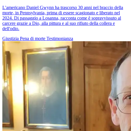
L'americano Daniel Gwynn ha trascorso 30 anni nel braccio della
morte, in Pennsylvania, prima di essere scagionato e liberato nel
2024. Di passaggio a Losanna, racconta come è sopravvissuto al
carcere grazie a Dio, alla pittura e al suo rifiuto della collera e
dell'odio.
Giustizia
Pena di morte
Testimonianza