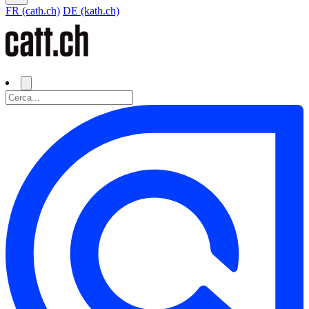
FR (cath.ch)
DE (kath.ch)