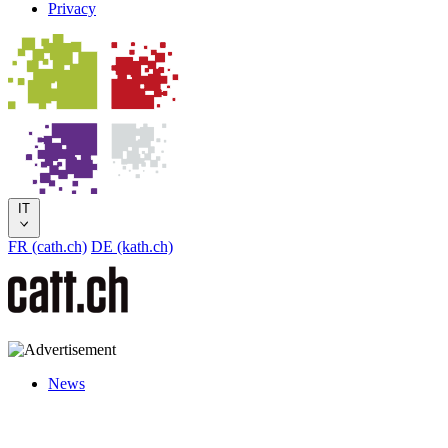
Privacy
IT
FR (cath.ch)
DE (kath.ch)
News