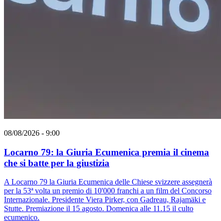
08/08/2026 - 9:00
Locarno 79: la Giuria Ecumenica premia il cinema
che si batte per la giustizia
A Locarno 79 la Giuria Ecumenica delle Chiese svizzere assegnerà
per la 53ª volta un premio di 10'000 franchi a un film del Concorso
Internazionale. Presidente Viera Pirker, con Gadreau, Rajamäki e
Stutte. Premiazione il 15 agosto. Domenica alle 11.15 il culto
ecumenico.