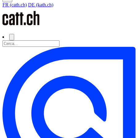
FR (cath.ch)
DE (kath.ch)