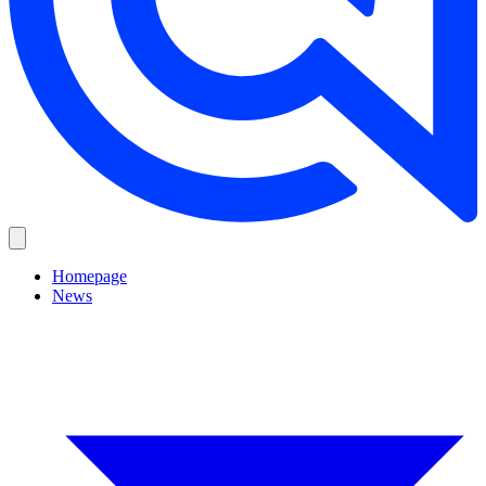
Homepage
News