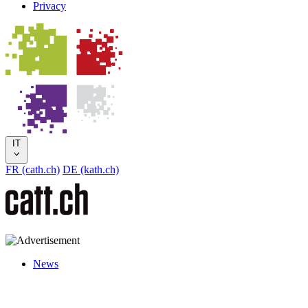
Privacy
IT
FR (cath.ch)
DE (kath.ch)
News