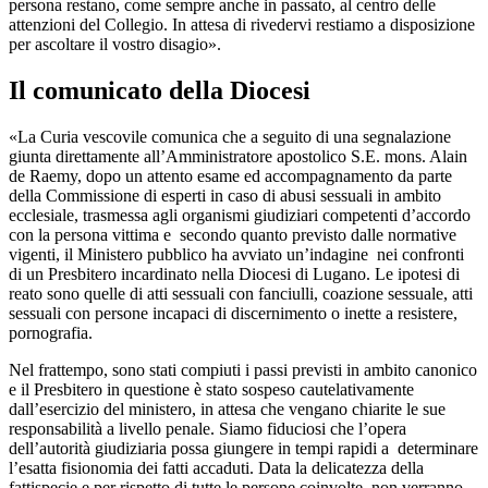
persona restano, come sempre anche in passato, al centro delle
attenzioni del Collegio. In attesa di rivedervi restiamo a disposizione
per ascoltare il vostro disagio».
Il comunicato della Diocesi
«La Curia vescovile comunica che a seguito di una segnalazione
giunta direttamente all’Amministratore apostolico S.E. mons. Alain
de Raemy, dopo un attento esame ed accompagnamento da parte
della Commissione di esperti in caso di abusi sessuali in ambito
ecclesiale, trasmessa agli organismi giudiziari competenti d’accordo
con la persona vittima e secondo quanto previsto dalle normative
vigenti, il Ministero pubblico ha avviato un’indagine nei confronti
di un Presbitero incardinato nella Diocesi di Lugano. Le ipotesi di
reato sono quelle di atti sessuali con fanciulli, coazione sessuale, atti
sessuali con persone incapaci di discernimento o inette a resistere,
pornografia.
Nel frattempo, sono stati compiuti i passi previsti in ambito canonico
e il Presbitero in questione è stato sospeso cautelativamente
dall’esercizio del ministero, in attesa che vengano chiarite le sue
responsabilità a livello penale. Siamo fiduciosi che l’opera
dell’autorità giudiziaria possa giungere in tempi rapidi a determinare
l’esatta fisionomia dei fatti accaduti. Data la delicatezza della
fattispecie e per rispetto di tutte le persone coinvolte, non verranno