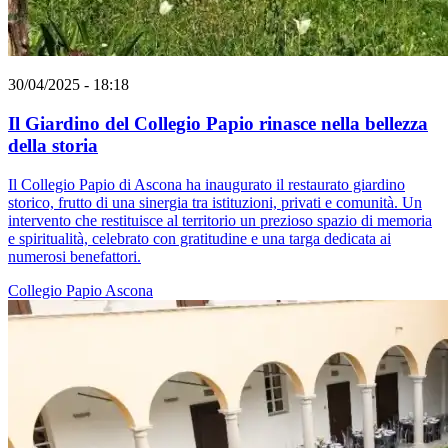
30/04/2025 - 18:18
Il Giardino del Collegio Papio rinasce nella bellezza
della storia
Il Collegio Papio di Ascona ha inaugurato il restaurato giardino
storico, frutto di una sinergia tra istituzioni, privati e comunità. Un
intervento che restituisce al territorio un prezioso spazio di memoria
e spiritualità, celebrato con gratitudine e una targa dedicata ai
numerosi benefattori.
Collegio Papio
Ascona