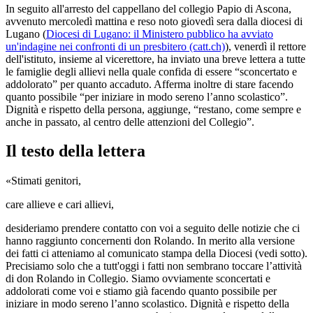
In seguito all'arresto del cappellano del collegio Papio di Ascona,
avvenuto mercoledì mattina e reso noto giovedì sera dalla diocesi di
Lugano (
Diocesi di Lugano: il Ministero pubblico ha avviato
un'indagine nei confronti di un presbitero (catt.ch)
), venerdì il rettore
dell'istituto, insieme al vicerettore, ha inviato una breve lettera a tutte
le famiglie degli allievi nella quale confida di essere “sconcertato e
addolorato” per quanto accaduto. Afferma inoltre di stare facendo
quanto possibile “per iniziare in modo sereno l’anno scolastico”.
Dignità e rispetto della persona, aggiunge, “restano, come sempre e
anche in passato, al centro delle attenzioni del Collegio”.
Il testo della lettera
«Stimati genitori,
care allieve e cari allievi,
desideriamo prendere contatto con voi a seguito delle notizie che ci
hanno raggiunto concernenti don Rolando. In merito alla versione
dei fatti ci atteniamo al comunicato stampa della Diocesi (vedi sotto).
Precisiamo solo che a tutt'oggi i fatti non sembrano toccare l’attività
di don Rolando in Collegio. Siamo ovviamente sconcertati e
addolorati come voi e stiamo già facendo quanto possibile per
iniziare in modo sereno l’anno scolastico. Dignità e rispetto della