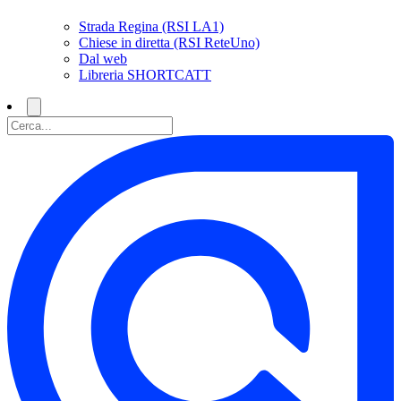
Strada Regina (RSI LA1)
Chiese in diretta (RSI ReteUno)
Dal web
Libreria SHORTCATT