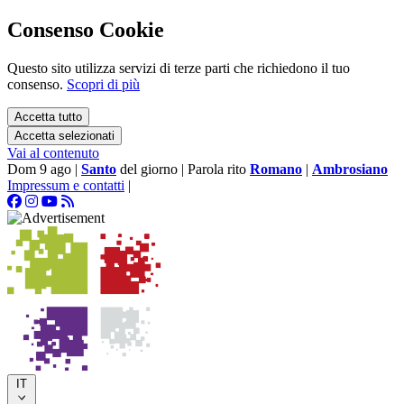
Consenso Cookie
Questo sito utilizza servizi di terze parti che richiedono il tuo
consenso.
Scopri di più
Accetta tutto
Accetta selezionati
Vai al contenuto
Dom 9 ago
|
Santo
del giorno
|
Parola rito
Romano
|
Ambrosiano
Impressum e contatti
|
IT