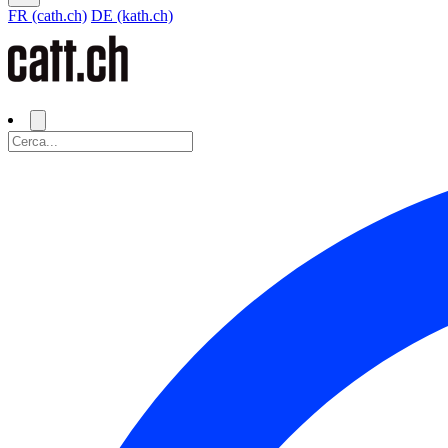
FR (cath.ch)
DE (kath.ch)