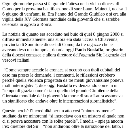
Ogni giorno che passa si fa grande l’attesa nella vicina diocesi di
Como per la prossima beatificazione di suor Laura Mainetti, uccisa il
6 giugno di vent'anni fa. Era l’anno del Grande Giubileo e si era alla
vigilia della XV Giornata mondiale della gioventù che si sarebbe
celebrata in agosto a Roma.
La notizia di quanto era accaduto nel buio di quel 6 giugno 2000 si
diffuse immediatamente: una suora era stata uccisa a Chiavenna,
provincia di Sondrio e diocesi di Como, da tre ragazze che le
avevano teso una trappola, ricorda oggi
Paolo Bustaffa
, originario
della diocesi comasca e allora direttore dell’agenzia Sir, l'agenzia dei
vescovi italiani.
“Come sempre accade la cronaca si occupò con titoli cubitali del
caso ma presto le domande, i commenti, le riflessioni crebbero
perché quella violenza progettata da tre menti giovanissime poneva
molti interrogativi”, dice oggi Bustaffa evidenziando come in un
“tempo di grazia come è stato quello del grande Giubileo e della
Giornata mondiale della gioventù la morte di suor Laura assumeva
un significato che andava oltre le interpretazioni giornalistiche”.
Questo perché l’incredulità per un atto così “minuziosamente”
studiato da tre minorenni “si incrociava con un mistero al quale non
ci si poteva accostare con le solite parole”. I media – spiega ancora
l’ex direttore del Sir - “non andarono oltre la narrazione del fatto, i