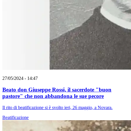
27/05/2024 - 14:47
Beato don Giuseppe Rossi, il sacerdote "buon
pastore" che non abbandona le sue pecore
Il rito di beatificazione si è svolto ieri, 26 maggio, a Novara.
Beatificazione