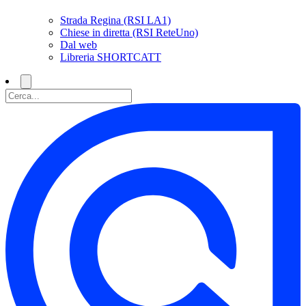
Strada Regina (RSI LA1)
Chiese in diretta (RSI ReteUno)
Dal web
Libreria SHORTCATT