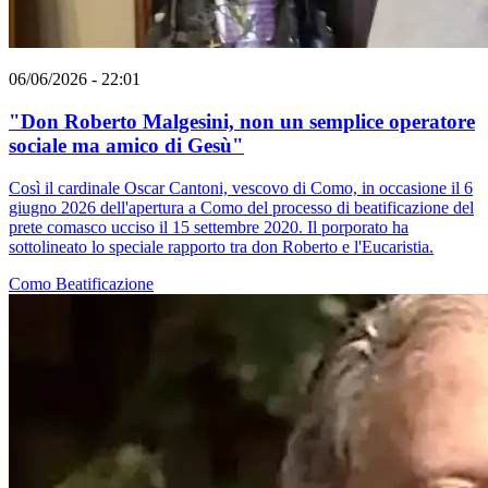
06/06/2026 - 22:01
"Don Roberto Malgesini, non un semplice operatore
sociale ma amico di Gesù"
Così il cardinale Oscar Cantoni, vescovo di Como, in occasione il 6
giugno 2026 dell'apertura a Como del processo di beatificazione del
prete comasco ucciso il 15 settembre 2020. Il porporato ha
sottolineato lo speciale rapporto tra don Roberto e l'Eucaristia.
Como
Beatificazione