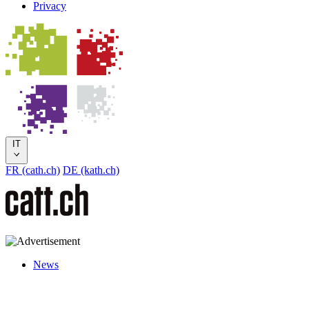
Privacy
IT
FR (cath.ch)
DE (kath.ch)
News