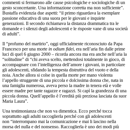
commenti si fermarono alle cause psicologiche e sociologiche di un
gesto sconcertante. Una informazione corretta ma non sufficiente”.
Bustaffa evidenzia due aspetti: “il primo riguardava la esemplare
passione educativa di una suora per le giovani e inquiete
generazioni. Il secondo richiamava la distanza drammatica tra le
domande e i silenzi degli adolescenti e le risposte vane di una società
di adulti”.
Il “profumo del martirio”, oggi ufficialmente riconosciuto da Papa
Francesco per una morte
in odium fidei
, era nell’aria fin dalle prime
luci di quel 6 giugno 2000 – ricorda ancora ma era anche nell’aria la
“solitudine” di “chi aveva scelto, mettendosi totalmente in gioco, di
accompagnare con l’intelligenza dell’amore i giovani, in particolare
gli adolescenti, sfidando la tempesta distruttiva del vuoto e della
noia. Anche allora si colse in quella morte per mano violenta
l’appello struggente di una piccola e dolcissima donna che, nata in
una famiglia numerosa, aveva perso la madre in tenera età e volle
essere madre per tante ragazze e ragazzi. Si capì la grandezza di una
piccola donna. Quell’appello è l’eredità più preziosa lasciata da suor
Maria Laura”.
Una testimonianza che non va dimentica. Ecco perché tocca
soprattutto agli adulti raccoglierla perché con gli adolescenti
non “interrompano mai la comunicazione e mai li lascino nella
morsa del nulla e del nonsenso. Raccoglierla è uno dei modi più