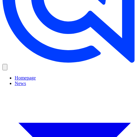
Homepage
News