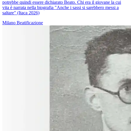
potrebbe quindi essere dichiarato Beato. Chi era il giovane la cui
vita è narrata nella biografia "Anche i sassi si sarebbero messi a
saltare" (Itaca 2026)
Milano
Beatificazione