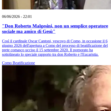
06/06/2026 - 22:01
"Don Roberto Malgesini, non un semplice operatore
sociale ma amico di Gesù"
Così il cardinale Oscar Cantoni, vescovo di Como, in occasione il 6
giugno 2026 dell'apertura a Como del processo di beatificazione del
prete comasco ucciso il 15 settembre 2020. Il porporato ha
sottolineato lo speciale rapporto tra don Roberto e l'Eucaristia.
Como
Beatificazione