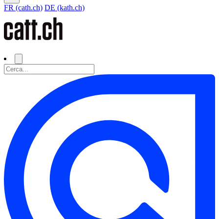
FR (cath.ch)
DE (kath.ch)