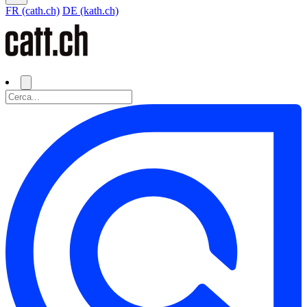
FR (cath.ch)
DE (kath.ch)