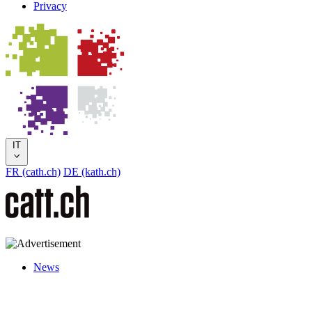
Privacy
IT
FR (cath.ch)
DE (kath.ch)
News