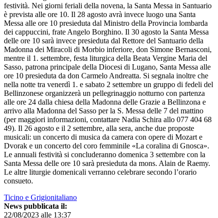
festività. Nei giorni feriali della novena, la Santa Messa in Santuario
è prevista alle ore 10. Il 28 agosto avrà invece luogo una Santa
Messa alle ore 10 presieduta dal Ministro della Provincia lombarda
dei cappuccini, frate Angelo Borghino. Il 30 agosto la Santa Messa
delle ore 10 sarà invece presieduta dal Rettore del Santuario della
Madonna dei Miracoli di Morbio inferiore, don Simone Bernasconi,
mentre il 1. settembre, festa liturgica della Beata Vergine Maria del
Sasso, patrona principale della Diocesi di Lugano, Santa Messa alle
ore 10 presieduta da don Carmelo Andreatta. Si segnala inoltre che
nella notte tra venerdì 1. e sabato 2 settembre un gruppo di fedeli del
Bellinzonese organizzerà un pellegrinaggio notturno con partenza
alle ore 24 dalla chiesa della Madonna delle Grazie a Bellinzona e
arrivo alla Madonna del Sasso per la S. Messa delle 7 del mattino
(per maggiori informazioni, contattare Nadia Schira allo 077 404 68
49). Il 26 agosto e il 2 settembre, alla sera, anche due proposte
musicali: un concerto di musica da camera con opere di Mozart e
Dvorak e un concerto del coro femminile «La coralina di Gnosca».
Le annuali festività si concluderanno domenica 3 settembre con la
Santa Messa delle ore 10 sarà presieduta da mons. Alain de Raemy.
Le altre liturgie domenicali verranno celebrare secondo l’orario
consueto.
Ticino e Grigionitaliano
News pubblicata il:
22/08/2023 alle 13:37