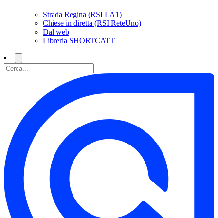
Strada Regina (RSI LA1)
Chiese in diretta (RSI ReteUno)
Dal web
Libreria SHORTCATT