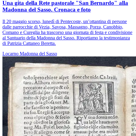
Una gita della Rete pastorale "San Bernardo" alla
Madonna del Sasso. Cronaca e foto
Il 20 maggio scorso, lunedì di Pentecoste, un’ottantina di persone
dalle parrocchie di Vezia, Savosa, Massagno, Porza, Canobbio,
Comano e Cureglia ha trascorso una giornata di festa e condivisione
al Santuario della Madonna del Sasso. Riportiamo la testimonianza
di Patrizia Cattaneo Beretta.
Locarno
Madonna del Sasso