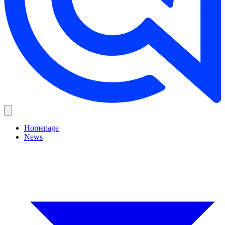
Homepage
News