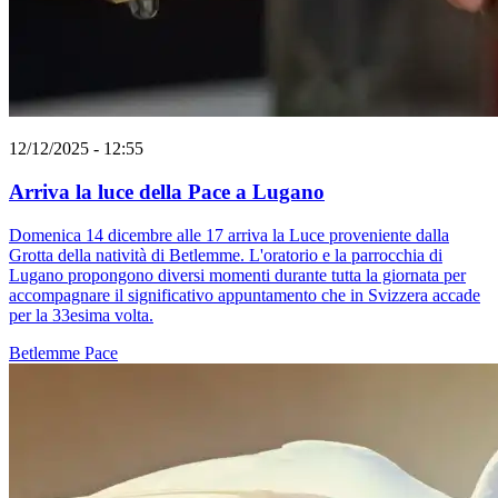
12/12/2025 - 12:55
Arriva la luce della Pace a Lugano
Domenica 14 dicembre alle 17 arriva la Luce proveniente dalla
Grotta della natività di Betlemme. L'oratorio e la parrocchia di
Lugano propongono diversi momenti durante tutta la giornata per
accompagnare il significativo appuntamento che in Svizzera accade
per la 33esima volta.
Betlemme
Pace