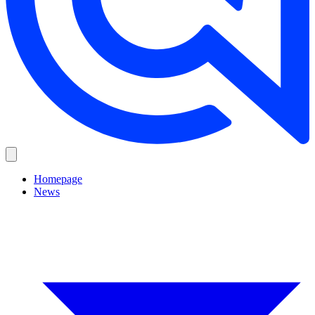
Homepage
News