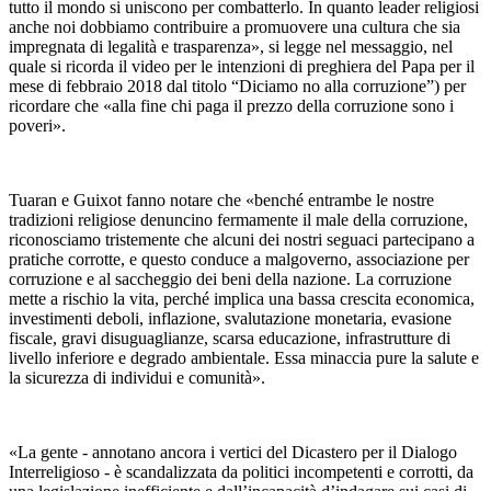
tutto il mondo si uniscono per combatterlo. In quanto leader religiosi
anche noi dobbiamo contribuire a promuovere una cultura che sia
impregnata di legalità e trasparenza», si legge nel messaggio, nel
quale si ricorda il video per le intenzioni di preghiera del Papa per il
mese di febbraio 2018 dal titolo “Diciamo no alla corruzione”) per
ricordare che «alla fine chi paga il prezzo della corruzione sono i
poveri».
Tuaran e Guixot fanno notare che «benché entrambe le nostre
tradizioni religiose denuncino fermamente il male della corruzione,
riconosciamo tristemente che alcuni dei nostri seguaci partecipano a
pratiche corrotte, e questo conduce a malgoverno, associazione per
corruzione e al saccheggio dei beni della nazione. La corruzione
mette a rischio la vita, perché implica una bassa crescita economica,
investimenti deboli, inflazione, svalutazione monetaria, evasione
fiscale, gravi disuguaglianze, scarsa educazione, infrastrutture di
livello inferiore e degrado ambientale. Essa minaccia pure la salute e
la sicurezza di individui e comunità».
«La gente - annotano ancora i vertici del Dicastero per il Dialogo
Interreligioso - è scandalizzata da politici incompetenti e corrotti, da