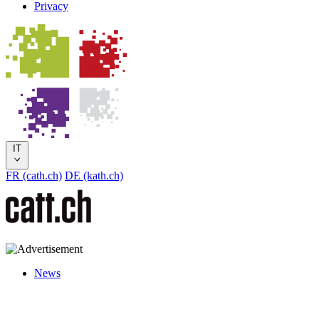
Privacy
IT
FR (cath.ch)
DE (kath.ch)
News