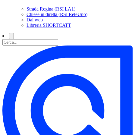
Strada Regina (RSI LA1)
Chiese in diretta (RSI ReteUno)
Dal web
Libreria SHORTCATT