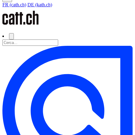
FR (cath.ch)
DE (kath.ch)