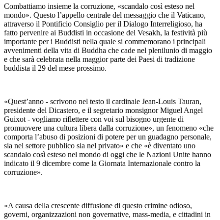
Combattiamo insieme la corruzione, «scandalo così esteso nel
mondo». Questo l’appello centrale del messaggio che il Vaticano,
attraverso il Pontificio Consiglio per il Dialogo Interreligioso, ha
fatto pervenire ai Buddisti in occasione del Vesakh, la festività più
importante per i Buddisti nella quale si commemorano i principali
avvenimenti della vita di Buddha che cade nel plenilunio di maggio
e che sarà celebrata nella maggior parte dei Paesi di tradizione
buddista il 29 del mese prossimo.
«Quest’anno - scrivono nel testo il cardinale Jean-Louis Tauran,
presidente del Dicastero, e il segretario monsignor Miguel Angel
Guixot - vogliamo riflettere con voi sul bisogno urgente di
promuovere una cultura libera dalla corruzione», un fenomeno «che
comporta l’abuso di posizioni di potere per un guadagno personale,
sia nel settore pubblico sia nel privato» e che «è diventato uno
scandalo così esteso nel mondo di oggi che le Nazioni Unite hanno
indicato il 9 dicembre come la Giornata Internazionale contro la
corruzione».
«A causa della crescente diffusione di questo crimine odioso,
governi, organizzazioni non governative, mass-media, e cittadini in