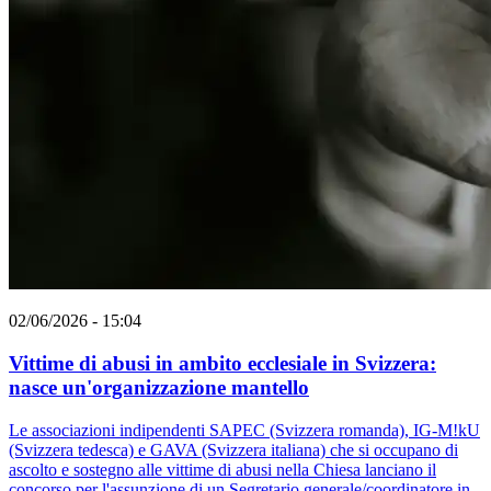
02/06/2026 - 15:04
Vittime di abusi in ambito ecclesiale in Svizzera:
nasce un'organizzazione mantello
Le associazioni indipendenti SAPEC (Svizzera romanda), IG-M!kU
(Svizzera tedesca) e GAVA (Svizzera italiana) che si occupano di
ascolto e sostegno alle vittime di abusi nella Chiesa lanciano il
concorso per l'assunzione di un Segretario generale/coordinatore in