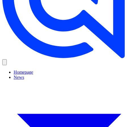
Homepage
News