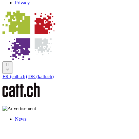
Privacy
IT
FR (cath.ch)
DE (kath.ch)
News