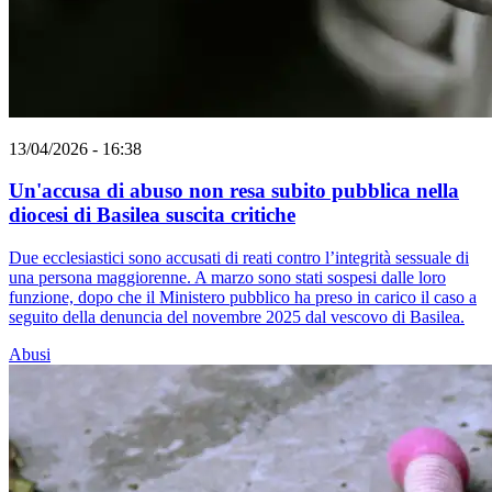
13/04/2026 - 16:38
Un'accusa di abuso non resa subito pubblica nella
diocesi di Basilea suscita critiche
Due ecclesiastici sono accusati di reati contro l’integrità sessuale di
una persona maggiorenne. A marzo sono stati sospesi dalle loro
funzione, dopo che il Ministero pubblico ha preso in carico il caso a
seguito della denuncia del novembre 2025 dal vescovo di Basilea.
Abusi