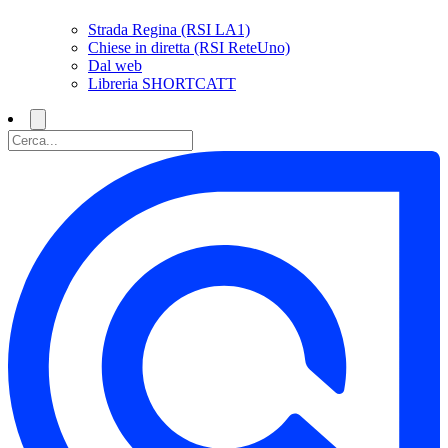
Strada Regina (RSI LA1)
Chiese in diretta (RSI ReteUno)
Dal web
Libreria SHORTCATT