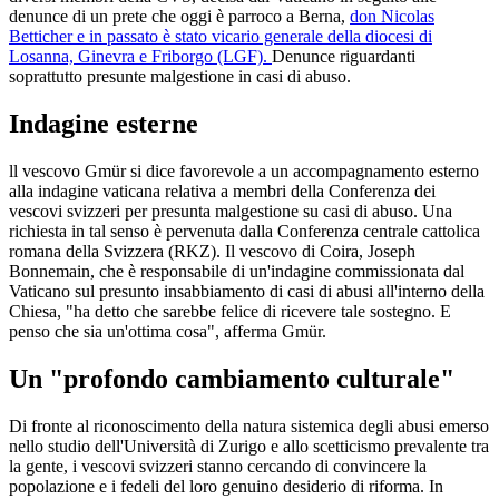
denunce di un prete che oggi è parroco a Berna,
don Nicolas
Betticher e in passato è stato vicario generale della diocesi di
Losanna, Ginevra e Friborgo (LGF).
Denunce riguardanti
soprattutto presunte malgestione in casi di abuso.
Indagine esterne
ll vescovo Gmür si dice favorevole a un accompagnamento esterno
alla indagine vaticana relativa a membri della Conferenza dei
vescovi svizzeri per presunta malgestione su casi di abuso. Una
richiesta in tal senso è pervenuta dalla Conferenza centrale cattolica
romana della Svizzera (RKZ). Il vescovo di Coira, Joseph
Bonnemain, che è responsabile di un'indagine commissionata dal
Vaticano sul presunto insabbiamento di casi di abusi all'interno della
Chiesa, "ha detto che sarebbe felice di ricevere tale sostegno. E
penso che sia un'ottima cosa", afferma Gmür.
Un "profondo cambiamento culturale"
Di fronte al riconoscimento della natura sistemica degli abusi emerso
nello studio dell'Università di Zurigo e allo scetticismo prevalente tra
la gente, i vescovi svizzeri stanno cercando di convincere la
popolazione e i fedeli del loro genuino desiderio di riforma. In