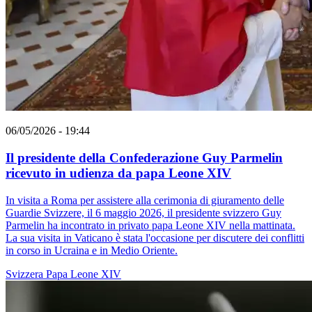
06/05/2026 - 19:44
Il presidente della Confederazione Guy Parmelin
ricevuto in udienza da papa Leone XIV
In visita a Roma per assistere alla cerimonia di giuramento delle
Guardie Svizzere, il 6 maggio 2026, il presidente svizzero Guy
Parmelin ha incontrato in privato papa Leone XIV nella mattinata.
La sua visita in Vaticano è stata l'occasione per discutere dei conflitti
in corso in Ucraina e in Medio Oriente.
Svizzera
Papa Leone XIV