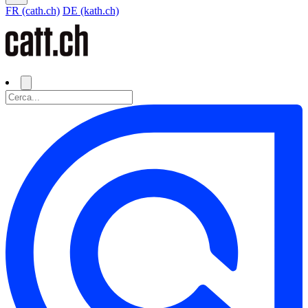
FR (cath.ch)
DE (kath.ch)