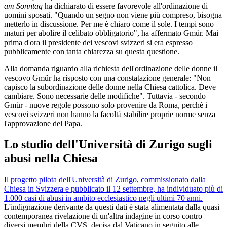
am Sonntag
ha dichiarato di essere favorevole all'ordinazione di
uomini sposati. "Quando un segno non viene più compreso, bisogna
metterlo in discussione. Per me è chiaro come il sole. I tempi sono
maturi per abolire il celibato obbligatorio", ha affermato Gmür. Mai
prima d'ora il presidente dei vescovi svizzeri si era espresso
pubblicamente con tanta chiarezza su questa questione.
Alla domanda riguardo alla richiesta dell'ordinazione delle donne il
vescovo Gmür ha risposto con una constatazione generale: "Non
capisco la subordinazione delle donne nella Chiesa cattolica. Deve
cambiare. Sono necessarie delle modifiche". Tuttavia - secondo
Gmür - nuove regole possono solo provenire da Roma, perchè i
vescovi svizzeri non hanno la facoltà stabilire proprie norme senza
l'approvazione del Papa.
Lo studio dell'Università di Zurigo sugli
abusi nella Chiesa
Il progetto pilota dell'Università di Zurigo, commissionato dalla
Chiesa in Svizzera e pubblicato il 12 settembre, ha individuato più di
1.000 casi di abusi in ambito ecclesiastico negli ultimi 70 anni.
L'indignazione derivante da questi dati è stata alimentata dalla quasi
contemporanea rivelazione di un'altra indagine in corso contro
diversi membri della CVS, decisa dal Vaticano in seguito alle