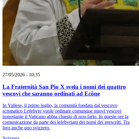
27/05/2026 - 10:35
La Fraternità San Pio X svela i nomi dei quattro
vescovi che saranno ordinati ad Ecône
In Vallese, il primo luglio, la comunità fondata dal vescovo
scismatico Lefebvre vuole ordinare comunque nuovi vescovi
nonostante il Vaticano abbia chiesto di non farlo. In queste ore la
comunicazione da parte dei lefebvriani dei nomi dei prescelti. Tra
loro anche uno svizzero.
Svizzera