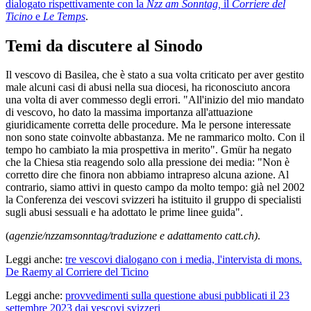
dialogato rispettivamente con la
Nzz am Sonntag,
il
Corriere del
Ticino
e
Le Temps
.
Temi da discutere al Sinodo
Il vescovo di Basilea, che è stato a sua volta criticato per aver gestito
male alcuni casi di abusi nella sua diocesi, ha riconosciuto ancora
una volta di aver commesso degli errori. "All'inizio del mio mandato
di vescovo, ho dato la massima importanza all'attuazione
giuridicamente corretta delle procedure. Ma le persone interessate
non sono state coinvolte abbastanza. Me ne rammarico molto. Con il
tempo ho cambiato la mia prospettiva in merito". Gmür ha negato
che la Chiesa stia reagendo solo alla pressione dei media: "Non è
corretto dire che finora non abbiamo intrapreso alcuna azione. Al
contrario, siamo attivi in questo campo da molto tempo: già nel 2002
la Conferenza dei vescovi svizzeri ha istituito il gruppo di specialisti
sugli abusi sessuali e ha adottato le prime linee guida".
(
agenzie/nzzamsonntag/traduzione e adattamento catt.ch)
.
Leggi anche:
tre vescovi dialogano con i media, l'intervista di mons.
De Raemy al Corriere del Ticino
Leggi anche:
provvedimenti sulla questione abusi pubblicati il 23
settembre 2023 dai vescovi svizzeri