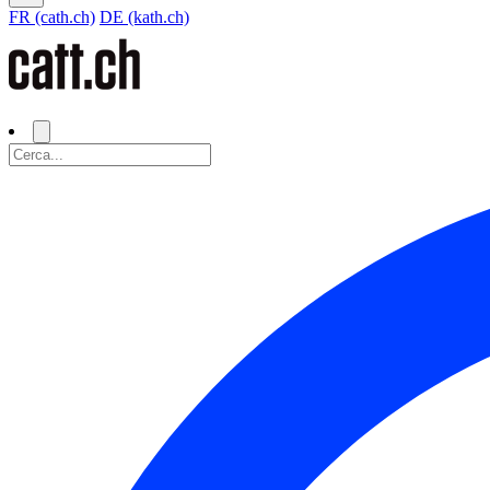
FR (cath.ch)
DE (kath.ch)