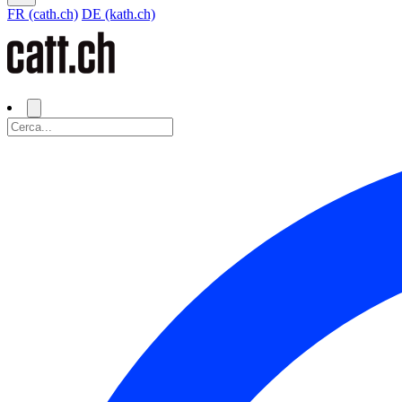
FR (cath.ch)
DE (kath.ch)