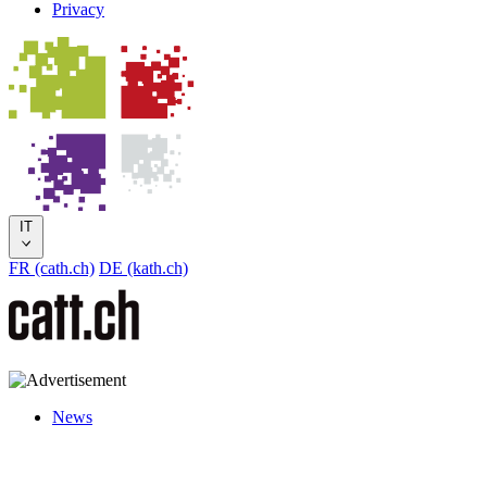
Privacy
IT
FR (cath.ch)
DE (kath.ch)
News