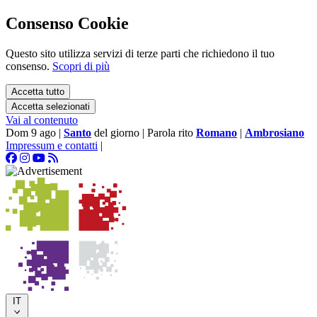
Consenso Cookie
Questo sito utilizza servizi di terze parti che richiedono il tuo
consenso.
Scopri di più
Accetta tutto
Accetta selezionati
Vai al contenuto
Dom 9 ago
|
Santo
del giorno
|
Parola rito
Romano
|
Ambrosiano
Impressum e contatti
|
IT