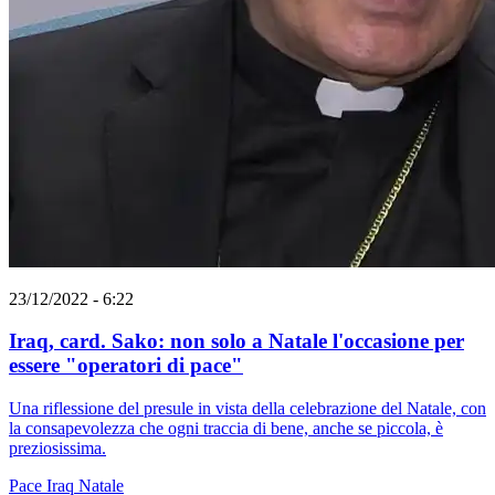
23/12/2022 - 6:22
Iraq, card. Sako: non solo a Natale l'occasione per
essere "operatori di pace"
Una riflessione del presule in vista della celebrazione del Natale, con
la consapevolezza che ogni traccia di bene, anche se piccola, è
preziosissima.
Pace
Iraq
Natale