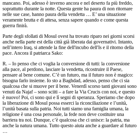
mancano. Poi, adesso è inverno ancora e nel deserto fa più freddo,
soprattutto durante la notte. Questa gente ha paura di non ritornare
nelle sue case, hanno paura della vendetta … E’ una situazione
veramente brutta e di attesa, senza sapere quando e come questa
guerra finirà.
Parte degli sfollati di Mosul ovest ha trovato riparo nei giorni scorsi
anche nella parte est della città già liberata dai governativi. Intanto,
nell’intero Iraq, si attende la fine dell'incubo dell'Is e il ritorno della
pace. Ancora il patriarca Sako:
R. – Io penso che ci voglia la conversione di tutti: la conversione
alla pace, al perdono, lasciare la vendetta, ricostruire il Paese,
pensare al bene comune. C’è un futuro, ma il futuro non è magico:
bisogna farlo insieme. Io sto a Baghdad, adesso, penso che ci sia
qualcosa che si muove per il bene. Venerdì scorso tanti giovani sono
venuti da Najaf – sono sciiti – a fare la Via Crucis con noi, e questo
è nuovo! Poi, ci sono qui e lì segni di speranza. Speriamo che dopo
la liberazione di Mosul possa esserci la riconciliazione e l’unità,
l’unità basata sulla patria. Noi tutti siamo una famiglia umana, la
religione è una cosa personale, la fede non deve costituire una
barriera tra noi. Dunque, c’è qualcosa che ci unisce: la patria, ma
anche la natura umana. Tutto questo aiuta anche a guardare al futuro
…