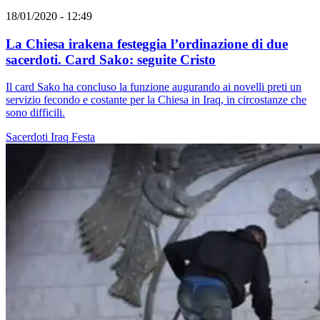
18/01/2020 - 12:49
La Chiesa irakena festeggia l’ordinazione di due
sacerdoti. Card Sako: seguite Cristo
Il card Sako ha concluso la funzione augurando ai novelli preti un
servizio fecondo e costante per la Chiesa in Iraq, in circostanze che
sono difficili.
Sacerdoti
Iraq
Festa