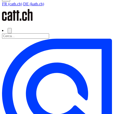
FR (cath.ch)
DE (kath.ch)