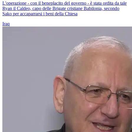
L'operazione - con il beneplacito del governo - è stata ordita da tale
Ryan il Caldeo, capo delle Brigate cristiane Babilonia, secondo
Sako per accaparrarsi i beni della Chiesa
Iraq