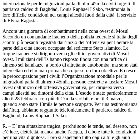
internazionale per le migrazioni parla di oltre 45mila civili fuggiti. Il
patriarca caldeo di Baghdad, Louis Raphael I Sako, testimonia la
loro difficile condizioni nei campi allestiti fuori dalla città. Il servizio
di Elvira Ragosta:
Ancora una giornata di combattimenti nella zona ovest di Mosul.
Secondo un comandante iracheno della polizia federale si tratta degli
scontri più pesanti registrati dall’inizio dell’offensiva per liberare la
parte della città ancora occupata dal sedicente Stato islamico. Le
truppe irachene si dirigono verso gli edifici governativi di Mosul
ovest. I miliziani dell’Is hanno risposto finora con una raffica di
almeno sei kamikaze, a bordo di altrettante autobomba, ma sono stati
intercettati ed eliminati prima che colpissero i loro obiettivi. E cresce
la preoccupazione per i civili: l’Organizzazione mondiale per le
migrazioni parla di almeno 45mila persone costrette a lasciare Mosul
ovest dall’inizio dell’offensiva governativa, per dirigersi verso i
campi allestiti nei dintorni della città. L’esodo è stato particolarmente
alto il 28 febbraio, con più di 17mila sfollati, e poi il 3 marzo,
quando sono state 13mila le persone scappate. Per una testimonianza
dall’Iraq, abbiamo raggiunto telefonicamente il patriarca caldeo di
Baghdad, Louis Raphael I Sako:
R. – E’ una situazione tragica, perché sotto le tende, nel deserto, non
c’è luce, elettricità, manca anche l’acqua, il cibo e tutte le condizioni
per una vita dignitosa. Loro si aspettano tutto dagli altri e gli aiuti