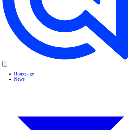
Homepage
News