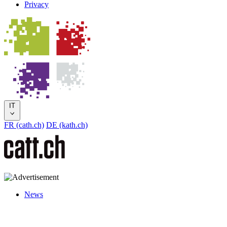
Privacy
IT
FR (cath.ch)
DE (kath.ch)
News