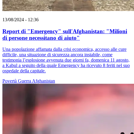
13/08/2024 - 12:36
Report di "Emergency" sull'Afghanistan: "Milioni
di persone necessitano di aiuto"
Una popolazione affamata dalla crisi economica, accesso alle cure
difficile, una situazione di sicurezza ancora instabile, come
testimonia l’esplosione avvenuta due giorni fa, domenica 11 agosto,
a Kabul a seguito della quale Emergency ha ricevuto 8 feriti nel suo
ospedale della capitale.
Povertà
Guerra
Afghanistan