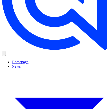
Homepage
News