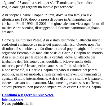
afghano”, 25 anni, ha scelto per sé. “È molto semplice – dice –
voglio dare agli afghani un motivo per sorridere”.
Asir scopre Charlie Chaplin in Iran, dove la sua famiglia si è
rifugiata nel 1996 dopo la presa di potere in Afghanistan dei
talebani. Fra il 1996 e il 2001, il regime talebano vieta ogni forma di
musica e arte scenica, distruggendo il fiorente patrimonio afghano
artistico.
Come quasi tutti nel Paese, Asir è stato testimone di attacchi suicidi,
esplosioni e minacce da parte dei gruppi islamisti. Questo non l’ha
distolto dal suo obiettivo: far dimenticare al popolo afghano l’orrore,
seguendo l’esempio di tanti altri sosia di Charlie Chaplin nel mondo.
Asir si esibisce per le strade della capitale, dove gli attacchi dei
talebani e dell’Isis sono quasi quotidiani. Riceve anche delle
minacce, perché le sue performance sono “anti-islamiche”.
Nonostante ciò, il Charlie Chaplin afghano si esibisce nei parchi
pubblici, negli orfanotrofi, a feste private e ad eventi organizzati da
agenzie di aiuto internazionale. Asir sa di correre rischi, e le paure di
essere attaccato non mancano. Ma, come il giovane stesso afferma,
“questi problemi non possono impedirmi di essere Charlie Chaplin”.
Continua a leggere su AsiaNews.
Internazionale
News pubblicata il: