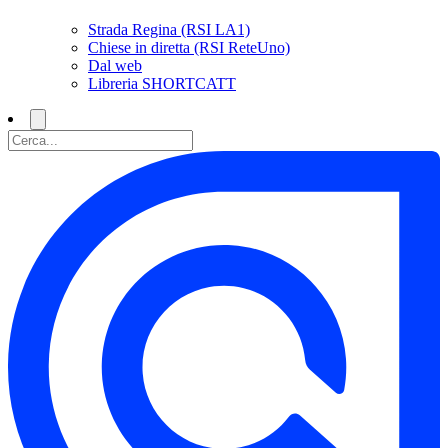
Strada Regina (RSI LA1)
Chiese in diretta (RSI ReteUno)
Dal web
Libreria SHORTCATT