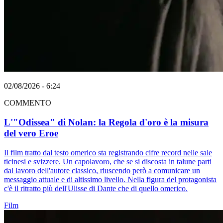
02/08/2026 - 6:24
COMMENTO
L'"Odissea" di Nolan: la Regola d'oro è la misura
del vero Eroe
Il film tratto dal testo omerico sta registrando cifre record nelle sale
ticinesi e svizzere. Un capolavoro, che se si discosta in talune parti
dal lavoro dell'autore classico, riuscendo però a comunicare un
messaggio attuale e di altissimo livello. Nella figura del protagonista
c'è il ritratto più dell'Ulisse di Dante che di quello omerico.
Film