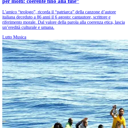
per molti: coerente fino alla fine”
L'amico “teologo”, ricorda il “patriarca” della canzone d’autore
italiana deceduto a 86 anni il 6 agosto: cantautore, scrittore e
riferimento morale. Dal valore della parola alla coerenza etica, lascia
un’eredità culturale e umana.
Lutto
Musica