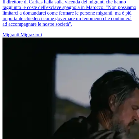
Il direttore di Caritas Italia sulla vicenda dei migranti che hanno
raggiunto le coste dell'exclave spagnola in Marocco: "Non possiamo
limitarci a domandarci come fermare le persone migranti, ma è più
importante chiederci come governare un fenomeno che continuerà
ad accompagnare le nostre società".
Migranti
Migrazioni