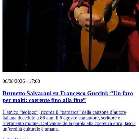
06/08/2026 - 17:00
Brunetto Salvarani su Francesco Guccini: “Un faro
per molti: coerente fino alla fine”
L'amico “teologo”, ricorda il “patriarca” della canzone d’autore
italiana deceduto a 86 anni il 6 agosto: cantautore, scrittore e
riferimento morale. Dal valore della parola alla coerenza etica, lascia
un’eredità culturale e umana.