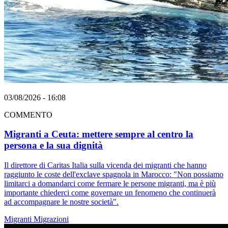
03/08/2026 - 16:08
COMMENTO
Migranti a Ceuta: mettere sempre al centro la
persona e la sua dignità
Il direttore di Caritas Italia sulla vicenda dei migranti che hanno
raggiunto le coste dell'exclave spagnola in Marocco: "Non possiamo
limitarci a domandarci come fermare le persone migranti, ma è più
importante chiederci come governare un fenomeno che continuerà
ad accompagnare le nostre società".
Migranti
Migrazioni