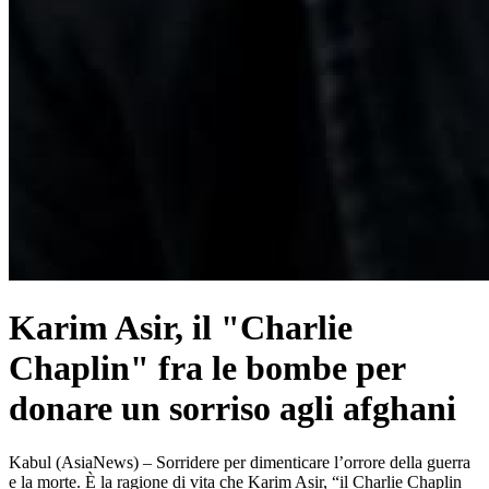
Karim Asir, il "Charlie
Chaplin" fra le bombe per
donare un sorriso agli afghani
Kabul (AsiaNews) – Sorridere per dimenticare l’orrore della guerra
e la morte. È la ragione di vita che Karim Asir, “il Charlie Chaplin