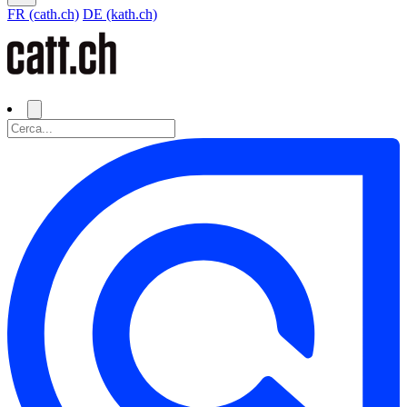
FR (cath.ch)
DE (kath.ch)