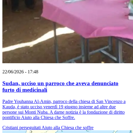
22/06/2026 - 17:48
Sudan, ucciso un parroco che aveva denunciato
furto di medicinali
Padre Youhanna Al-Amin, parroco della chiesa di San Vincenzo a
Kauda, ​​è stato ucciso venerdì 19 giugno insieme ad altre due
persone sui Monti Nuba. A darne notizia è la fondazione di diritto
pontificio Aiuto alla Chiesa che Soffre.
Cristiani perseguitati
Aiuto alla Chiesa che soffre