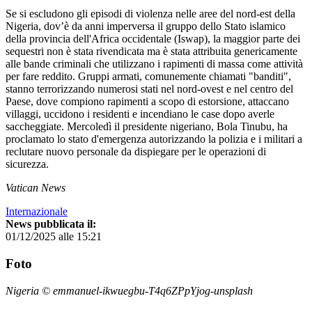
Se si escludono gli episodi di violenza nelle aree del nord-est della
Nigeria, dov’è da anni imperversa il gruppo dello Stato islamico
della provincia dell'Africa occidentale (Iswap), la maggior parte dei
sequestri non è stata rivendicata ma è stata attribuita genericamente
alle bande criminali che utilizzano i rapimenti di massa come attività
per fare reddito. Gruppi armati, comunemente chiamati "banditi",
stanno terrorizzando numerosi stati nel nord-ovest e nel centro del
Paese, dove compiono rapimenti a scopo di estorsione, attaccano
villaggi, uccidono i residenti e incendiano le case dopo averle
saccheggiate. Mercoledì il presidente nigeriano, Bola Tinubu, ha
proclamato lo stato d'emergenza autorizzando la polizia e i militari a
reclutare nuovo personale da dispiegare per le operazioni di
sicurezza.
Vatican News
Internazionale
News pubblicata il:
01/12/2025 alle 15:21
Foto
Nigeria © emmanuel-ikwuegbu-T4q6ZPpYjog-unsplash