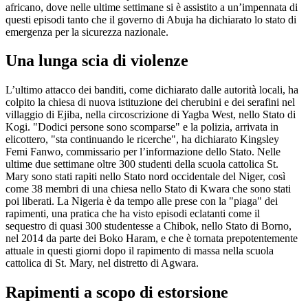
africano, dove nelle ultime settimane si è assistito a un’impennata di
questi episodi tanto che il governo di Abuja ha dichiarato lo stato di
emergenza per la sicurezza nazionale.
Una lunga scia di violenze
L’ultimo attacco dei banditi, come dichiarato dalle autorità locali, ha
colpito la chiesa di nuova istituzione dei cherubini e dei serafini nel
villaggio di Ejiba, nella circoscrizione di Yagba West, nello Stato di
Kogi. "Dodici persone sono scomparse" e la polizia, arrivata in
elicottero, "sta continuando le ricerche", ha dichiarato Kingsley
Femi Fanwo, commissario per l’informazione dello Stato. Nelle
ultime due settimane oltre 300 studenti della scuola cattolica St.
Mary sono stati rapiti nello Stato nord occidentale del Niger, così
come 38 membri di una chiesa nello Stato di Kwara che sono stati
poi liberati. La Nigeria è da tempo alle prese con la "piaga" dei
rapimenti, una pratica che ha visto episodi eclatanti come il
sequestro di quasi 300 studentesse a Chibok, nello Stato di Borno,
nel 2014 da parte dei Boko Haram, e che è tornata prepotentemente
attuale in questi giorni dopo il rapimento di massa nella scuola
cattolica di St. Mary, nel distretto di Agwara.
Rapimenti a scopo di estorsione