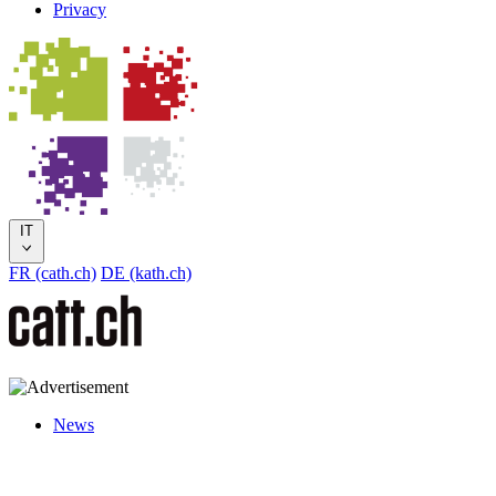
Privacy
IT
FR (cath.ch)
DE (kath.ch)
News