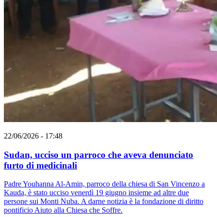
22/06/2026 - 17:48
Sudan, ucciso un parroco che aveva denunciato
furto di medicinali
Padre Youhanna Al-Amin, parroco della chiesa di San Vincenzo a
Kauda, ​​è stato ucciso venerdì 19 giugno insieme ad altre due
persone sui Monti Nuba. A darne notizia è la fondazione di diritto
pontificio Aiuto alla Chiesa che Soffre.