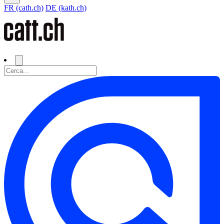
FR (cath.ch)
DE (kath.ch)