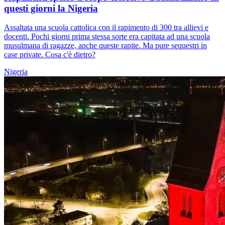
questi giorni la Nigeria
Assaltata una scuola cattolica con il rapimento di 300 tra allievi e
docenti. Pochi giorni prima stessa sorte era capitata ad una scuola
musulmana di ragazze, anche queste rapite. Ma pure sequestri in
case private. Cosa c'è dietro?
Nigeria