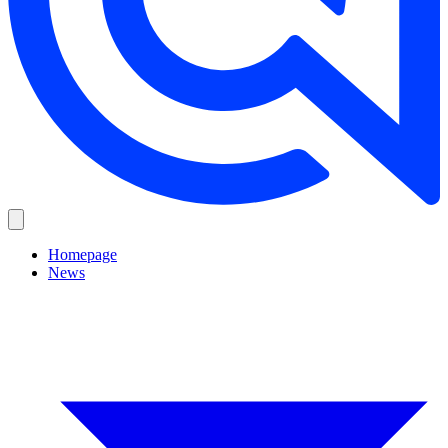
Homepage
News