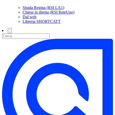
Strada Regina (RSI LA1)
Chiese in diretta (RSI ReteUno)
Dal web
Libreria SHORTCATT