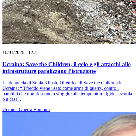
16/01/2026 - 12:41
Ucraina: Save the Children, il gelo e gli attacchi alle
infrastrutture paralizzano l’istruzione
La denuncia di Sonia Khush, Direttrice di Save the Children in
Ucraina: “Il freddo viene usato come arma di guerra, contro i
bambini che non riescono a sfuggire alle temperature rigide a scuola
o a casa".
Ucraina
Guerra
Bambini