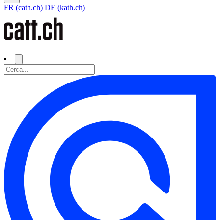
FR (cath.ch)
DE (kath.ch)