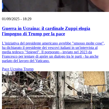
01/09/2025 - 18:29
Guerra in Ucraina: il cardinale Zuppi elogia
l'impegno di Trump per la pace
L'iniziativa del presidente americano avrebbe "smosso molte cose",
ha dichiarato il presidente dei vescovi italiani in un'intervista al
media tedesco "Spiegel". Il porporato - inviato nel 2023 da
Francesco per tentare di aprire un dialogo tra le parti - ha anche
parlato del lavoro del Vaticano.
Pace
Ucraina
Trump