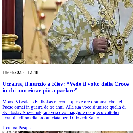
18/04/2025 - 12:48
Ucraina, il nunzio a Kiev: “Vedo il volto della Croce
in chi non riesce più a parlare”
Mons. Visvaldas Kulbokas racconta queste ore drammatiche nel
Paese ormai in guerra da tre anni. Alla sua voce si unisce quella di
Sviatoslav Shevchuk, arcivescovo maggiore dei greco-cattolici
ucraini nell’omelia pronunciata per il Giovedì Santo.
Ucraina
Pasqua