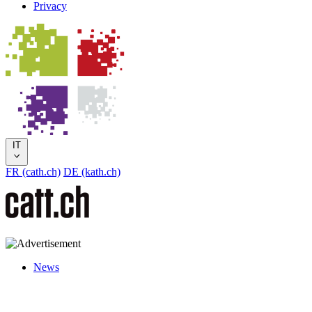
Privacy
IT
FR (cath.ch)
DE (kath.ch)
News