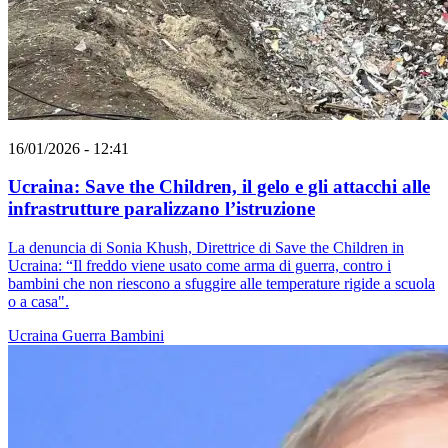
16/01/2026 - 12:41
Ucraina: Save the Children, il gelo e gli attacchi alle
infrastrutture paralizzano l’istruzione
La denuncia di Sonia Khush, Direttrice di Save the Children in
Ucraina: “Il freddo viene usato come arma di guerra, contro i
bambini che non riescono a sfuggire alle temperature rigide a scuola
o a casa".
Ucraina
Guerra
Bambini