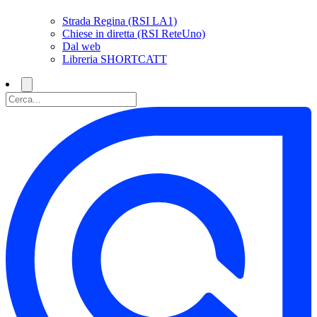
Strada Regina (RSI LA1)
Chiese in diretta (RSI ReteUno)
Dal web
Libreria SHORTCATT