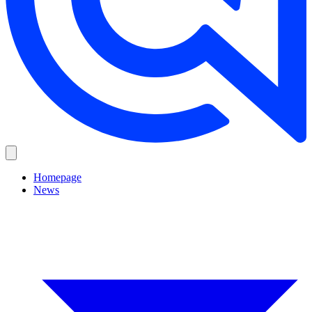
Homepage
News