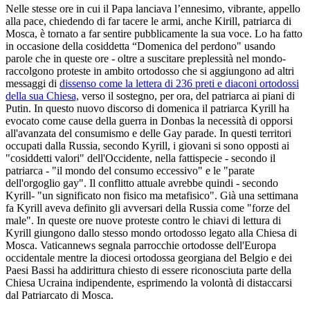
Nelle stesse ore in cui il Papa lanciava l’ennesimo, vibrante, appello
alla pace, chiedendo di far tacere le armi, anche Kirill, patriarca di
Mosca, è tornato a far sentire pubblicamente la sua voce. Lo ha fatto
in occasione della cosiddetta “Domenica del perdono" usando
parole che in queste ore - oltre a suscitare preplessità nel mondo-
raccolgono proteste in ambito ortodosso che si aggiungono ad altri
messaggi di
dissenso come la lettera di 236 preti e diaconi ortodossi
della sua Chiesa,
verso il sostegno, per ora, del patriarca ai piani di
Putin. In questo nuovo discorso di domenica il patriarca Kyrill ha
evocato come cause della guerra in Donbas la necessità di opporsi
all'avanzata del consumismo e delle Gay parade. In questi territori
occupati dalla Russia, secondo Kyrill, i giovani si sono opposti ai
"cosiddetti valori" dell'Occidente, nella fattispecie - secondo il
patriarca - "il mondo del consumo eccessivo" e le "parate
dell'orgoglio gay". Il conflitto attuale avrebbe quindi - secondo
Kyrill- "un significato non fisico ma metafisico". Già una settimana
fa Kyrill aveva definito gli avversari della Russia come "forze del
male". In queste ore nuove proteste contro le chiavi di lettura di
Kyrill giungono dallo stesso mondo ortodosso legato alla Chiesa di
Mosca. Vaticannews segnala parrocchie ortodosse dell'Europa
occidentale mentre la diocesi ortodossa georgiana del Belgio e dei
Paesi Bassi ha addirittura chiesto di essere riconosciuta parte della
Chiesa Ucraina indipendente, esprimendo la volontà di distaccarsi
dal Patriarcato di Mosca.