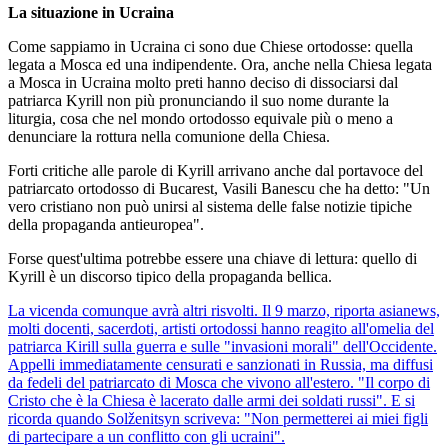
La situazione in Ucraina
Come sappiamo in Ucraina ci sono due Chiese ortodosse: quella
legata a Mosca ed una indipendente. Ora, anche nella Chiesa legata
a Mosca in Ucraina molto preti hanno deciso di dissociarsi dal
patriarca Kyrill non più pronunciando il suo nome durante la
liturgia, cosa che nel mondo ortodosso equivale più o meno a
denunciare la rottura nella comunione della Chiesa.
Forti critiche alle parole di Kyrill arrivano anche dal portavoce del
patriarcato ortodosso di Bucarest, Vasili Banescu che ha detto: "Un
vero cristiano non può unirsi al sistema delle false notizie tipiche
della propaganda antieuropea".
Forse quest'ultima potrebbe essere una chiave di lettura: quello di
Kyrill è un discorso tipico della propaganda bellica.
La vicenda comunque avrà altri risvolti. Il 9 marzo, riporta asianews,
molti docenti, sacerdoti, artisti ortodossi hanno reagito all'omelia del
patriarca Kirill sulla guerra e sulle "invasioni morali" dell'Occidente.
Appelli immediatamente censurati e sanzionati in Russia, ma diffusi
da fedeli del patriarcato di Mosca che vivono all'estero. "Il corpo di
Cristo che è la Chiesa è lacerato dalle armi dei soldati russi". E si
ricorda quando Solženitsyn scriveva: "Non permetterei ai miei figli
di partecipare a un conflitto con gli ucraini".