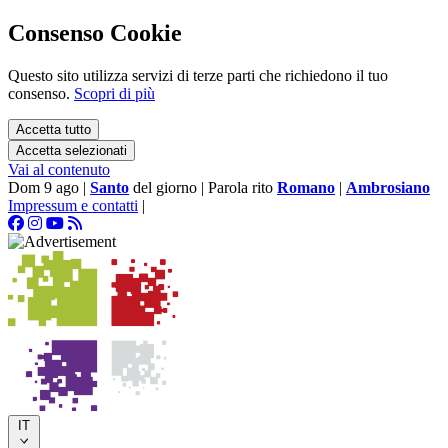
Consenso Cookie
Questo sito utilizza servizi di terze parti che richiedono il tuo
consenso.
Scopri di più
Accetta tutto
Accetta selezionati
Vai al contenuto
Dom 9 ago
|
Santo
del giorno
|
Parola rito
Romano
|
Ambrosiano
Impressum e contatti
|
IT