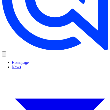
Homepage
News