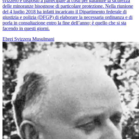
svizzero è disposto a partecipare ai costi per garantire la sicurezza
delle minoranze bisognose di particolare protezione. Nella riunione
del 4 luglio 2018 ha infatti incaricato il Dipartimento federale di
giustizia e polizia (DFGP) di elaborare la necessaria ordinanza e di
porla in consultazione entro la fine dell’anno; è quello che si sta
facendo in questi giorni.
Ebrei
Svizzera
Musulmani