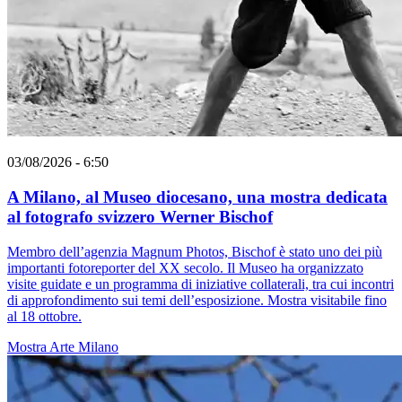
03/08/2026 - 6:50
A Milano, al Museo diocesano, una mostra dedicata
al fotografo svizzero Werner Bischof
Membro dell’agenzia Magnum Photos, Bischof è stato uno dei più
importanti fotoreporter del XX secolo. Il Museo ha organizzato
visite guidate e un programma di iniziative collaterali, tra cui incontri
di approfondimento sui temi dell’esposizione. Mostra visitabile fino
al 18 ottobre.
Mostra
Arte
Milano