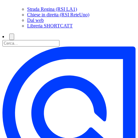
Strada Regina (RSI LA1)
Chiese in diretta (RSI ReteUno)
Dal web
Libreria SHORTCATT