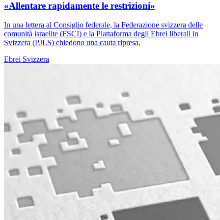
«Allentare rapidamente le restrizioni»
In una lettera al Consiglio federale, la Federazione svizzera delle
comunità israelite (FSCI) e la Piattaforma degli Ebrei liberali in
Svizzera (PJLS) chiedono una cauta ripresa.
Ebrei
Svizzera