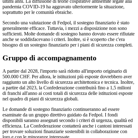
ultimi anni. La diffusione di teorie cospirative antisemite legate alla
pandemia COVID-19 ha aggravato ulteriormente la situazione,
soprattutto per le comunità ebraiche.
Secondo una valutazione di Fedpol, il sostegno finanziario è stato
generalmente efficace. Tuttavia, i mezzi a disposizione non sono
sufficienti. Molte domande di sostegno hanno dovuto essere rifiutate
anche se soddisfacevano i criteri. Inoltre, si è scoperto che c'era
bisogno di un sostegno finanziario per i piani di sicurezza completi.
Gruppo di accompagnamento
A partire dal 2028, l'importo sarà ridotto all'importo originario di
500.000 CHF. Per allora, le istituzioni più esposte dovrebbero aver
raggiunto un alto livello di sicurezza architettonica e tecnica. Inoltre,
a partire dal 2023, la Confederazione contribuirà fino a 1,5 milioni
di franchi all'anno ai costi totali di sicurezza delle istituzioni esposte
nel quadro di piani di sicurezza globali.
Le domande di sostegno finanziario continueranno ad essere
esaminate da un gruppo direttivo guidato da Fedpol. I fondi
disponibili saranno assegnati secondo i criteri di urgenza, qualità ed
efficienza. La Confederazione contatterà anche i cantoni interessati
per trovare soluzioni finanziarie sostenibili in collaborazione con
loro e con le minoranze interessate.