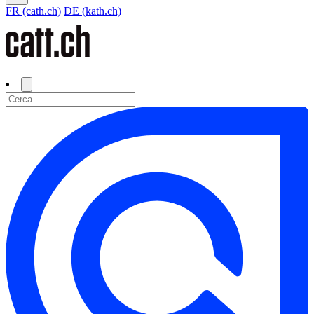
FR (cath.ch)
DE (kath.ch)