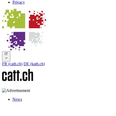
Privacy
IT
FR (cath.ch)
DE (kath.ch)
News