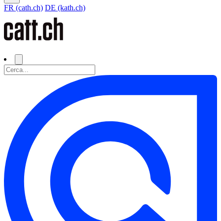
FR (cath.ch)
DE (kath.ch)