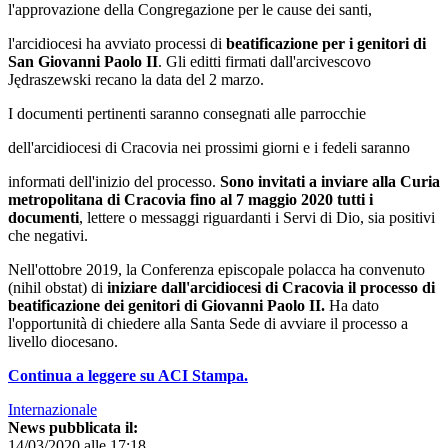
l'approvazione della Congregazione per le cause dei santi,
l'arcidiocesi ha avviato processi di
beatificazione per i genitori di
San Giovanni Paolo II
. Gli editti firmati dall'arcivescovo
Jędraszewski recano la data del 2 marzo.
I documenti pertinenti saranno consegnati alle parrocchie
dell'arcidiocesi di Cracovia nei prossimi giorni e i fedeli saranno
informati dell'inizio del processo.
Sono invitati a inviare alla Curia
metropolitana di Cracovia fino al 7 maggio 2020 tutti i
documenti
, lettere o messaggi riguardanti i Servi di Dio, sia positivi
che negativi.
Nell'ottobre 2019, la Conferenza episcopale polacca ha convenuto
(nihil obstat) di
iniziare dall'arcidiocesi di Cracovia il processo di
beatificazione dei genitori di Giovanni Paolo II.
Ha dato
l'opportunità di chiedere alla Santa Sede di avviare il processo a
livello diocesano.
Continua a leggere su ACI Stampa.
Internazionale
News pubblicata il:
14/03/2020 alle 17:18