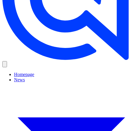
Homepage
News