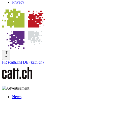
Privacy
IT
FR (cath.ch)
DE (kath.ch)
News