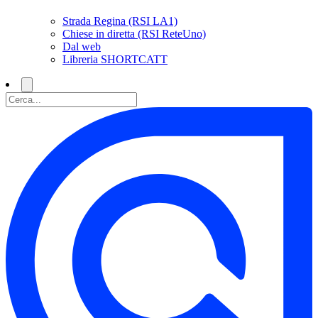
Strada Regina (RSI LA1)
Chiese in diretta (RSI ReteUno)
Dal web
Libreria SHORTCATT