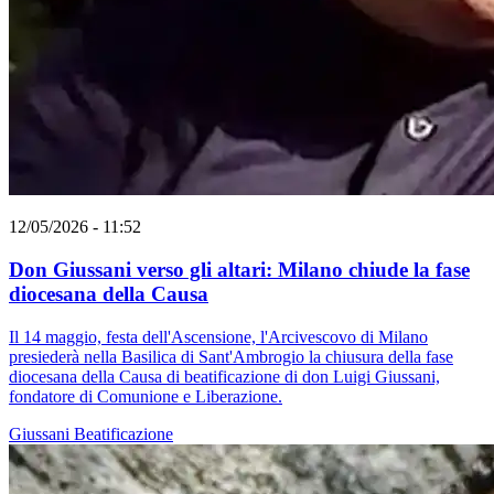
12/05/2026 - 11:52
Don Giussani verso gli altari: Milano chiude la fase
diocesana della Causa
Il 14 maggio, festa dell'Ascensione, l'Arcivescovo di Milano
presiederà nella Basilica di Sant'Ambrogio la chiusura della fase
diocesana della Causa di beatificazione di don Luigi Giussani,
fondatore di Comunione e Liberazione.
Giussani
Beatificazione