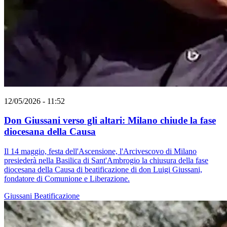
12/05/2026 - 11:52
Don Giussani verso gli altari: Milano chiude la fase
diocesana della Causa
Il 14 maggio, festa dell'Ascensione, l'Arcivescovo di Milano
presiederà nella Basilica di Sant'Ambrogio la chiusura della fase
diocesana della Causa di beatificazione di don Luigi Giussani,
fondatore di Comunione e Liberazione.
Giussani
Beatificazione