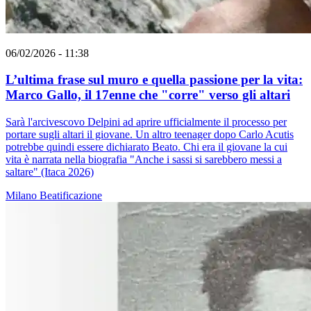
06/02/2026 - 11:38
L’ultima frase sul muro e quella passione per la vita:
Marco Gallo, il 17enne che "corre" verso gli altari
Sarà l'arcivescovo Delpini ad aprire ufficialmente il processo per
portare sugli altari il giovane. Un altro teenager dopo Carlo Acutis
potrebbe quindi essere dichiarato Beato. Chi era il giovane la cui
vita è narrata nella biografia "Anche i sassi si sarebbero messi a
saltare" (Itaca 2026)
Milano
Beatificazione