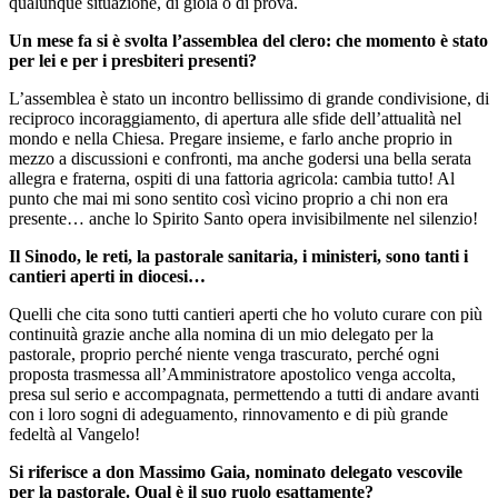
qualunque situazione, di gioia o di prova.
Un mese fa si è svolta l’assemblea del clero: che momento è stato
per lei e per i presbiteri presenti?
L’assemblea è stato un incontro bellissimo di grande condivisione, di
reciproco incoraggiamento, di apertura alle sfide dell’attualità nel
mondo e nella Chiesa. Pregare insieme, e farlo anche proprio in
mezzo a discussioni e confronti, ma anche godersi una bella serata
allegra e fraterna, ospiti di una fattoria agricola: cambia tutto! Al
punto che mai mi sono sentito così vicino proprio a chi non era
presente… anche lo Spirito Santo opera invisibilmente nel silenzio!
Il Sinodo, le reti, la pastorale sanitaria, i ministeri, sono tanti i
cantieri aperti in diocesi…
Quelli che cita sono tutti cantieri aperti che ho voluto curare con più
continuità grazie anche alla nomina di un mio delegato per la
pastorale, proprio perché niente venga trascurato, perché ogni
proposta trasmessa all’Amministratore apostolico venga accolta,
presa sul serio e accompagnata, permettendo a tutti di andare avanti
con i loro sogni di adeguamento, rinnovamento e di più grande
fedeltà al Vangelo!
Si riferisce a don Massimo Gaia, nominato delegato vescovile
per la pastorale. Qual è il suo ruolo esattamente?