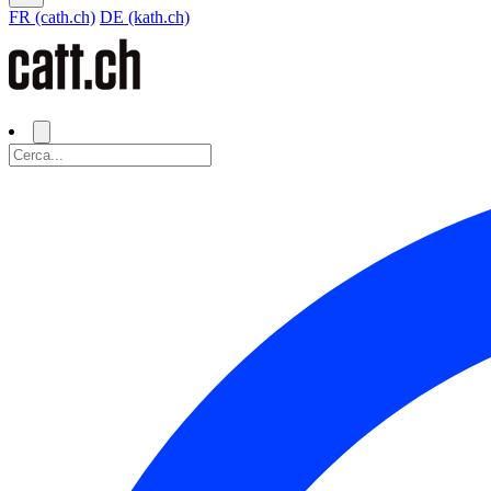
FR (cath.ch)
DE (kath.ch)