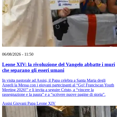
06/08/2026 - 11:50
Leone XIV: la rivoluzione del Vangelo abbatte i muri
che separano gli esseri umani
In visita pastorale ad Assisi, il Papa celebra a Santa Maria degli
Angeli la Messa con i giovani partecipanti al “Go! Franciscan Youth
Meeting 2026!” e li invita a seguire Cristo, a “vincere la
rassegnazione e la paura” e a “scrivere nuove pagine di storia”.
Assisi
Giovani
Papa Leone XIV