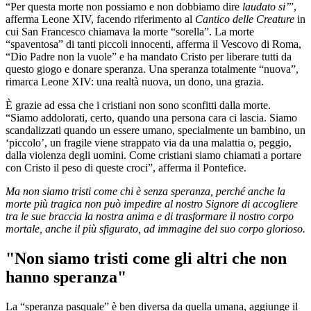
“Per questa morte non possiamo e non dobbiamo dire
laudato si’
”,
afferma Leone XIV, facendo riferimento al
Cantico delle Creature
in
cui San Francesco chiamava la morte “sorella”. La morte
“spaventosa” di tanti piccoli innocenti, afferma il Vescovo di Roma,
“Dio Padre non la vuole” e ha mandato Cristo per liberare tutti da
questo giogo e donare speranza. Una speranza totalmente “nuova”,
rimarca Leone XIV: una realtà nuova, un dono, una grazia.
È grazie ad essa che i cristiani non sono sconfitti dalla morte.
“Siamo addolorati, certo, quando una persona cara ci lascia. Siamo
scandalizzati quando un essere umano, specialmente un bambino, un
‘piccolo’, un fragile viene strappato via da una malattia o, peggio,
dalla violenza degli uomini. Come cristiani siamo chiamati a portare
con Cristo il peso di queste croci”, afferma il Pontefice.
Ma non siamo tristi come chi è senza speranza, perché anche la
morte più tragica non può impedire al nostro Signore di accogliere
tra le sue braccia la nostra anima e di trasformare il nostro corpo
mortale, anche il più sfigurato, ad immagine del suo corpo glorioso.
"Non siamo tristi come gli altri che non
hanno speranza"
La “speranza pasquale” è ben diversa da quella umana, aggiunge il