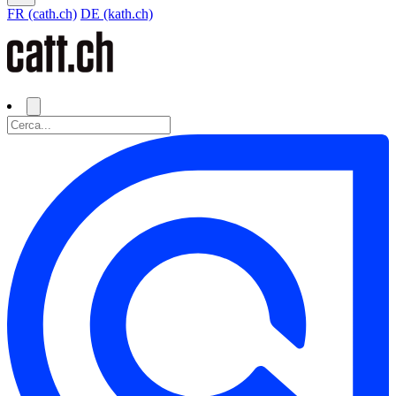
FR (cath.ch)
DE (kath.ch)