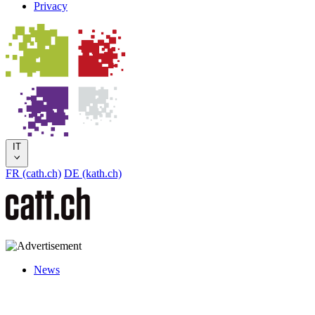
Privacy
IT
FR (cath.ch)
DE (kath.ch)
News