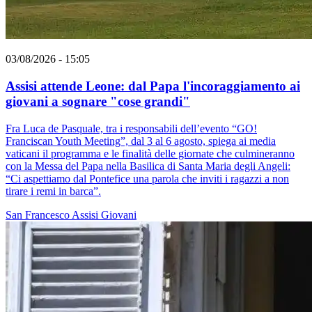
03/08/2026 - 15:05
Assisi attende Leone: dal Papa l'incoraggiamento ai
giovani a sognare "cose grandi"
Fra Luca de Pasquale, tra i responsabili dell’evento “GO!
Franciscan Youth Meeting”, dal 3 al 6 agosto, spiega ai media
vaticani il programma e le finalità delle giornate che culmineranno
con la Messa del Papa nella Basilica di Santa Maria degli Angeli:
“Ci aspettiamo dal Pontefice una parola che inviti i ragazzi a non
tirare i remi in barca”.
San Francesco
Assisi
Giovani