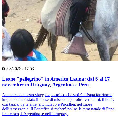
06/08/2026 - 17:53
Leone "pellegrino" in America Latina: dal 6 al 17
novembre in Uruguay, Argentina e Perù
Annunciato il sesto viaggio apostolico che vedrà il Papa far ritorno
in quello che è stato il Paese di missione per oltre vent’anni, il Perù,
con tappa, tra le altre, a Chiclayo e Pucallpa, nel cuore
dell’Amazzonia. Il Pontefice si recherà poi nella terra natale di Papa
Francesco, l’Argentina, e nell’Uruguay.