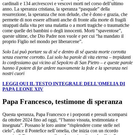
cardinali e 134 arcivescovi e vescovi morti nel corso dell’ultimo
anno. La speranza cristiana, la speranza “pasquale” della
resurrezione, la speranza che non delude, che è dono e grazia, che
permette di non essere affranti anche di fronte alla morte di fragili
strappati dalla vita per una malattia o a morti tragiche o traumatiche
come quelle dei bambini o degli innocenti. Morti “spaventose”,
queste ultime, che Dio Padre non vuole e per cui “ha mandato il
proprio Figlio nel mondo per liberarcene”.
Solo Lui può portare su di sé e dentro di sé questa morte corrotta
senza esserne corrotto. Lui solo ha parole di vita eterna – trepidanti
lo confessiamo qui vicino al Sepolcro di San Pietro – e queste parole
hanno il potere di far ardere nuovamente la fede e la speranza nei
nostri cuori
LEGGI QUI IL TESTO INTEGRALE DELL'OMELIA DI
PAPA LEONE XIV
Papa Francesco, testimone di speranza
Questa speranza, Papa Francesco e i porporati e presuli scomparsi
da ottobre 2024 fino ad oggi, “l’hanno vissuta, testimoniata e
insegnata”. Possano le loro anime “risplendere come stelle nel
cielo”, dice il Pontefice nell’omelia, che inizia con un ricordo