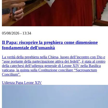
05/08/2026 - 13:34
Il Papa: riscoprire la preghiera come dimensione
fondamentale dell'umanità
La verità della preghiera nella Chiesa, luogo dell’incontro con Dio e
“asse portante della partecipazione attiva dei fedeli”, è stata al centro
della catechesi dell’udienza generale di Leone XIV nella Basilica
vaticana, la quinta sulla Costituzione conciliare “Sacrosanctum
Concilium”.
Udienza
Papa Leone XIV