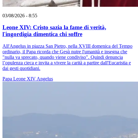
03/08/2026 - 8:55
Leone XIV: Cristo sazia la fame di verità,
l'ingordigia dimentica chi soffre
All'Angelus in piazza San Pietro, nella XVIII domenica del Tempo
ordinario, il Papa ricorda che Gesù nutre l'umanità e insegna che
"nulla va sprecato, quando viene condiviso". Quindi denuncia
l’opulenza cieca e invita a vivere la carità a partire dall'Eucaristia e
dai gesti quotidiani.
Papa Leone XIV
Angelus