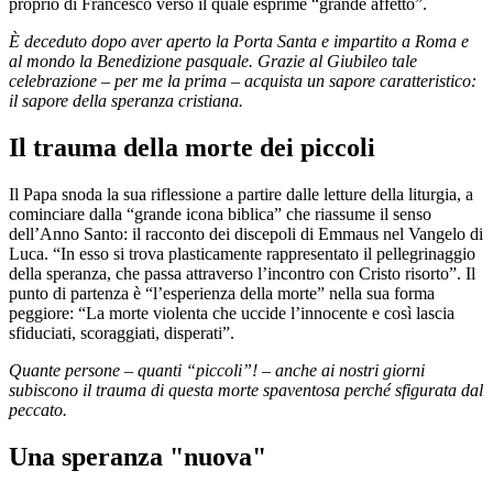
proprio di Francesco verso il quale esprime “grande affetto”.
È deceduto dopo aver aperto la Porta Santa e impartito a Roma e
al mondo la Benedizione pasquale. Grazie al Giubileo tale
celebrazione – per me la prima – acquista un sapore caratteristico:
il sapore della speranza cristiana.
Il trauma della morte dei piccoli
Il Papa snoda la sua riflessione a partire dalle letture della liturgia, a
cominciare dalla “grande icona biblica” che riassume il senso
dell’Anno Santo: il racconto dei discepoli di Emmaus nel Vangelo di
Luca. “In esso si trova plasticamente rappresentato il pellegrinaggio
della speranza, che passa attraverso l’incontro con Cristo risorto”. Il
punto di partenza è “l’esperienza della morte” nella sua forma
peggiore: “La morte violenta che uccide l’innocente e così lascia
sfiduciati, scoraggiati, disperati”.
Quante persone – quanti “piccoli”! – anche ai nostri giorni
subiscono il trauma di questa morte spaventosa perché sfigurata dal
peccato.
Una speranza "nuova"