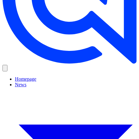
Homepage
News