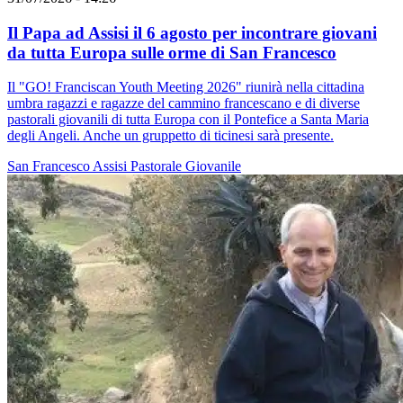
Il Papa ad Assisi il 6 agosto per incontrare giovani
da tutta Europa sulle orme di San Francesco
Il "GO! Franciscan Youth Meeting 2026" riunirà nella cittadina
umbra ragazzi e ragazze del cammino francescano e di diverse
pastorali giovanili di tutta Europa con il Pontefice a Santa Maria
degli Angeli. Anche un gruppetto di ticinesi sarà presente.
San Francesco
Assisi
Pastorale Giovanile