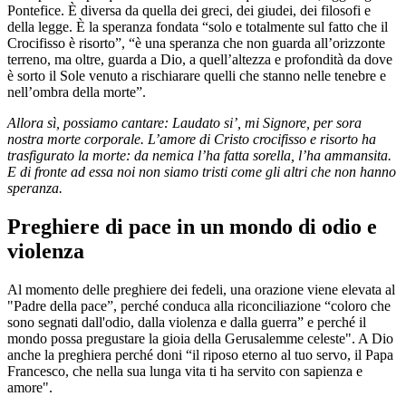
Pontefice. È diversa da quella dei greci, dei giudei, dei filosofi e
della legge. È la speranza fondata “solo e totalmente sul fatto che il
Crocifisso è risorto”, “è una speranza che non guarda all’orizzonte
terreno, ma oltre, guarda a Dio, a quell’altezza e profondità da dove
è sorto il Sole venuto a rischiarare quelli che stanno nelle tenebre e
nell’ombra della morte”.
Allora sì, possiamo cantare: Laudato si’, mi Signore, per sora
nostra morte corporale. L’amore di Cristo crocifisso e risorto ha
trasfigurato la morte: da nemica l’ha fatta sorella, l’ha ammansita.
E di fronte ad essa noi non siamo tristi come gli altri che non hanno
speranza.
Preghiere di pace in un mondo di odio e
violenza
Al momento delle preghiere dei fedeli, una orazione viene elevata al
"Padre della pace”, perché conduca alla riconciliazione “coloro che
sono segnati dall'odio, dalla violenza e dalla guerra” e perché il
mondo possa pregustare la gioia della Gerusalemme celeste". A Dio
anche la preghiera perché doni “il riposo eterno al tuo servo, il Papa
Francesco, che nella sua lunga vita ti ha servito con sapienza e
amore".