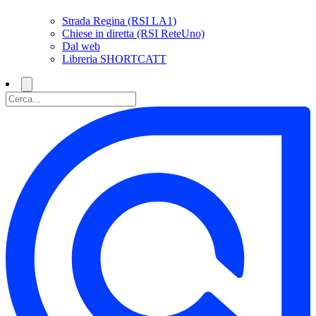
Strada Regina (RSI LA1)
Chiese in diretta (RSI ReteUno)
Dal web
Libreria SHORTCATT