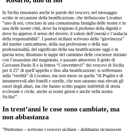
“Rosario, uno di noi”
In Sicilia risuonano anche le parole dei vescovi, nel messaggio
scritto in occasione della beatificazione, che definiscono Livatino
”uno di noi, cresciuto in una comunissima famiglia delle nostre e in
una delle nostre città, dove ha respirato il profumo della dignità e
dove ha appreso il senso del dovere, il valore dell’onestà e l’audacia
della responsabilità”. I pastori siciliani scrivono della “giovinezza”
del martire canicattinese, della sua professione e della sua
professionalità, del significato della sua beatificazione oggi e in
questa terra; illustrano le tappe del cammino delle coscienze iniziato
con l’assassinio del magistrato, e passato attraverso il grido di
Giovanni Paolo II e la lettera “Convertitevi!” dei vescovi di Sicilia
per il 25° di quell’appello e fino alla beatificazione; si soffermano
sulla “eredità” di Livatino, ma non meno su quella “di Puglisi e di
innumerevoli altri fratelli e sorelle, che non saranno mai elevati gli
onori degli altari, ma che hanno scritto pagine indelebili di storia
ecclesiale e civile, anche ai nostri giorni e anche nella nostra
Sicilia!”.
In trent’anni le cose sono cambiate, ma
non abbastanza
”Purtroppo – scrivono i vescovi siciliani – dobbiamo riconoscere