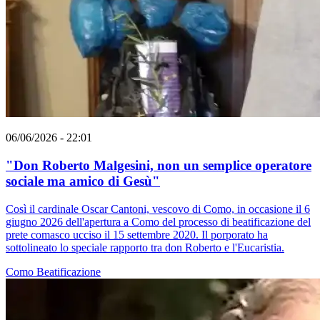
06/06/2026 - 22:01
"Don Roberto Malgesini, non un semplice operatore
sociale ma amico di Gesù"
Così il cardinale Oscar Cantoni, vescovo di Como, in occasione il 6
giugno 2026 dell'apertura a Como del processo di beatificazione del
prete comasco ucciso il 15 settembre 2020. Il porporato ha
sottolineato lo speciale rapporto tra don Roberto e l'Eucaristia.
Como
Beatificazione