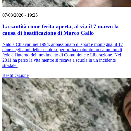
07/03/2026 - 19:25
La santità come ferita aperta, al via il 7 marzo la
causa di beatificazione di Marco Gallo
Nato a Chiavari nel 1994, appassionato di sport e montagna, il 17
enne negli anni delle scuole superiori ha maturato un cammino di
fede all'interno del movimento di Comunione e Liberazione. Nel
2011 ha perso la vita mentre si recava a scuola in un incidente
stradale.
Beatificazione