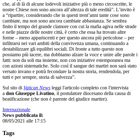
che, al di là di alcune lodevoli iniziative più o meno circoscritte, le
nostre Chiese non sono ancora all’altezza di tale eredità”. L’invito è
a “ripartire, considerando che in questi trent’anni tante cose sono
cambiate, ma non sono ancora cambiate abbastanza. Se sembra
finito il tempo del grande clamore con cui la mafia agiva nelle strade
e nelle piazze delle nostre città, è certo che essa ha trovato altre
forme – meno appariscenti e per questo ancora più pericolose – per
infiltrarsi nei vari ambiti della convivenza umana, continuando a
destabilizzare gli equilibri sociali. Di fronte a tutto questo non
possiamo più tacere, ma dobbiamo alzare la voce e unire alle parole i
fatti: non da soli ma insieme, non con iniziative estemporanea ma
con azioni sistematiche. Solo così il sangue dei martiri non sarà stato
versato invano e potrà fecondare la nostra storia, rendendola, per
tutti e per sempre, storia di salvezza”.
Sul sito di
Vatican News
leggi l'articolo completo con l'intervista
a
don Giuseppe Livatino
, il postulatore diocesano della causa di
beatificazione (che non è parente del giudice martire).
Internazionale
News pubblicata il:
08/05/2021 alle 17:15
Tags