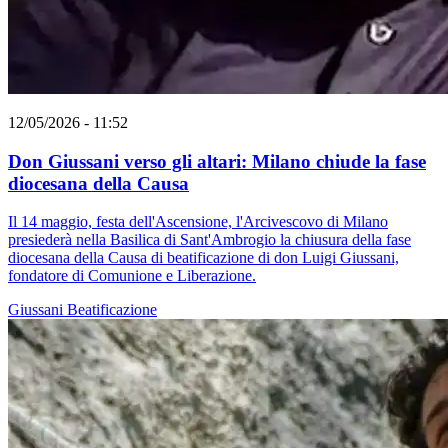
12/05/2026 - 11:52
Don Giussani verso gli altari: Milano chiude la fase
diocesana della Causa
Il 14 maggio, festa dell'Ascensione, l'Arcivescovo di Milano
presiederà nella Basilica di Sant'Ambrogio la chiusura della fase
diocesana della Causa di beatificazione di don Luigi Giussani,
fondatore di Comunione e Liberazione.
Giussani
Beatificazione