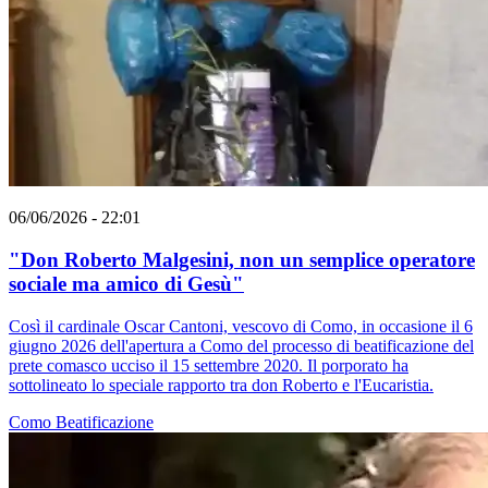
06/06/2026 - 22:01
"Don Roberto Malgesini, non un semplice operatore
sociale ma amico di Gesù"
Così il cardinale Oscar Cantoni, vescovo di Como, in occasione il 6
giugno 2026 dell'apertura a Como del processo di beatificazione del
prete comasco ucciso il 15 settembre 2020. Il porporato ha
sottolineato lo speciale rapporto tra don Roberto e l'Eucaristia.
Como
Beatificazione