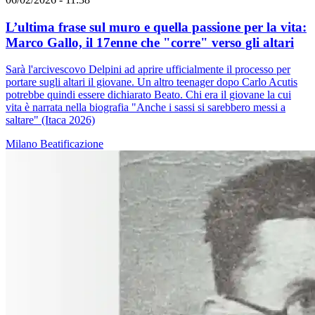
L’ultima frase sul muro e quella passione per la vita:
Marco Gallo, il 17enne che "corre" verso gli altari
Sarà l'arcivescovo Delpini ad aprire ufficialmente il processo per
portare sugli altari il giovane. Un altro teenager dopo Carlo Acutis
potrebbe quindi essere dichiarato Beato. Chi era il giovane la cui
vita è narrata nella biografia "Anche i sassi si sarebbero messi a
saltare" (Itaca 2026)
Milano
Beatificazione