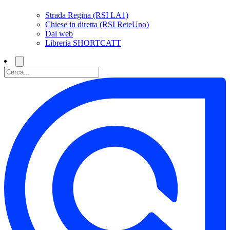
Strada Regina (RSI LA1)
Chiese in diretta (RSI ReteUno)
Dal web
Libreria SHORTCATT