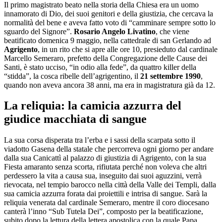
Il primo magistrato beato nella storia della Chiesa era un uomo
innamorato di Dio, dei suoi genitori e della giustizia, che cercava la
normalità del bene e aveva fatto voto di “camminare sempre sotto lo
sguardo del Signore”.
Rosario Angelo Livatino
, che viene
beatificato domenica 9 maggio, nella cattedrale di san Gerlando ad
Agrigento
, in un rito che si apre alle ore 10, presieduto dal cardinale
Marcello Semeraro, prefetto della Congregazione delle Cause dei
Santi, è stato ucciso, “in odio alla fede”, da quattro killer della
“stidda”, la cosca ribelle dell’agrigentino, il
21 settembre 1990
,
quando non aveva ancora 38 anni, ma era in magistratura già da 12.
La reliquia: la camicia azzurra del
giudice macchiata di sangue
La sua corsa disperata tra l’erba e i sassi della scarpata sotto il
viadotto Gasena della statale che percorreva ogni giorno per andare
dalla sua Canicattì al palazzo di giustizia di Agrigento, con la sua
Fiesta amaranto senza scorta, rifiutata perché non voleva che altri
perdessero la vita a causa sua, inseguito dai suoi aguzzini, verrà
rievocata, nel tempio barocco nella città della Valle dei Templi, dalla
sua camicia azzurra forata dai proiettili e intrisa di sangue. Sarà la
reliquia venerata dal cardinale Semeraro, mentre il coro diocesano
canterà l’inno “Sub Tutela Dei”, composto per la beatificazione,
subito dopo la lettura della lettera apostolica con la quale Papa