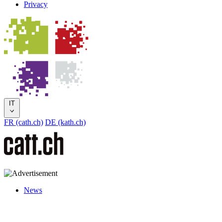
Privacy
IT
FR (cath.ch)
DE (kath.ch)
News