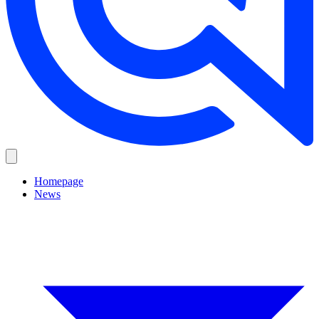
Homepage
News