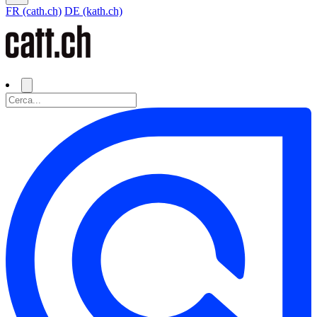
FR (cath.ch)
DE (kath.ch)