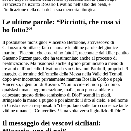
Francesco ha iscritto Rosario Livatino nell’albo dei beati, e
l’indicazione della data della sua memoria liturgica.
Le ultime parole: “Picciotti, che cosa vi
ho fatto?”
Il postulatore monsignor Vincenzo Bertolone, arcivescovo di
Catanzaro-Squillace, farà risuonare le ultime parole del giudice
martire, “Picciotti, che cosa vi ho fatto?”, raccontate dal killer pentito
Gaetano Puzzangaro, che ha testimoniato anche al processo di
beatificazione. Ma risuonerà anche il grido pronunciato a meno di
tre anni dall’omicidio Livatino da san Giovanni Paolo II, proprio il 9
maggio, al termine dell’omelia della Messa nella Valle dei Templi,
dopo aver incontrato privatamente mamma Rosalia Corbo e papà
Vincenzo, i genitori di Rosario. “Non uccidere!: non può uomo,
qualsiasi umana agglomerazione, mafia, non può cambiare e
calpestare questo diritto santissimo di Dio!” scandì in piedi,
stringendo la mano a pugno e poi alzando il dito al cielo, e nel nome
di Cristo disse ai responsabili “che portano sulle loro coscienze tante
vittime umane”, “Convertitevi! Una volta verrà il giudizio di Dio!”.
Il messaggio dei vescovi siciliani: