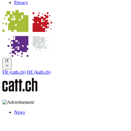
Privacy
IT
FR (cath.ch)
DE (kath.ch)
News