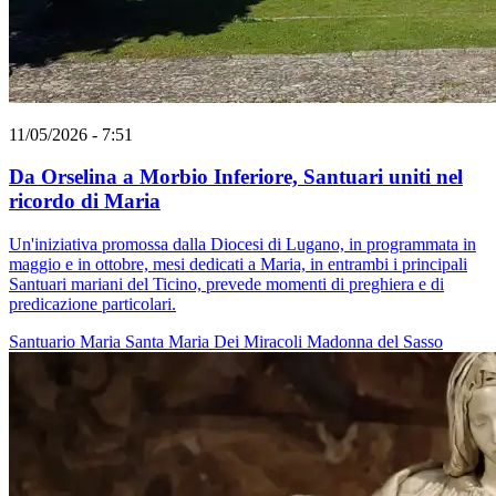
11/05/2026 - 7:51
Da Orselina a Morbio Inferiore, Santuari uniti nel
ricordo di Maria
Un'iniziativa promossa dalla Diocesi di Lugano, in programmata in
maggio e in ottobre, mesi dedicati a Maria, in entrambi i principali
Santuari mariani del Ticino, prevede momenti di preghiera e di
predicazione particolari.
Santuario
Maria
Santa Maria Dei Miracoli
Madonna del Sasso