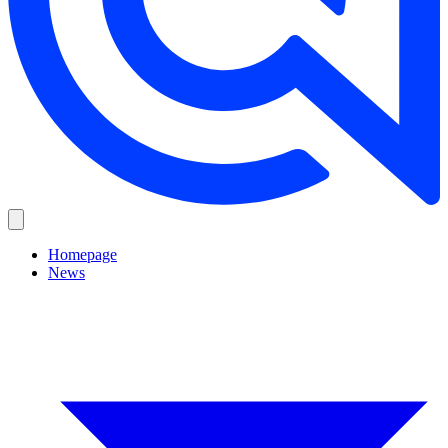
Homepage
News