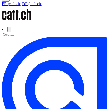
FR (cath.ch)
DE (kath.ch)