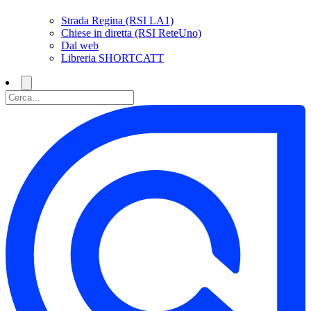
Strada Regina (RSI LA1)
Chiese in diretta (RSI ReteUno)
Dal web
Libreria SHORTCATT