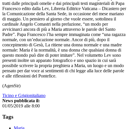
tratti dalle principali omelie e dai principali testi magisteriali di Papa
Francesco edito dalla Lev, Libreria Editrice Vaticana – Dicastero per
la Comunicazione della Santa Sede, in occasione del mese mariano
di maggio. Un pensiero al giorno che vuole essere, sottolinea il
cardinale Angelo Comastri nella prefazione, “un modo per
avvicinarci ancora di più a Maria attraverso le parole del Santo
Padre”. Papa Francesco l’ha sempre immaginata come “una ragazza
normale, con un’educazione normale. Ancor di più, dopo il
concepimento di Gesù, La ritiene una donna normale e una madre
normale: Maria è la normalità, è una donna che qualsiasi donna di
questo mondo può dire di poter imitare”. Nel volumetto Lev sono
presenti inoltre un apparato fotografico e uno spazio in cui sarà
possibile scrivere la propria preghiera a Maria, un luogo e un modo
pensato per dar voce ai sentimenti di chi legge alla luce delle parole
e alle riflessioni del Pontefice.
(AgenSir)
Ticino e Grigionitaliano
News pubblicata il:
01/05/2019 alle 8:00
Tags
Maria