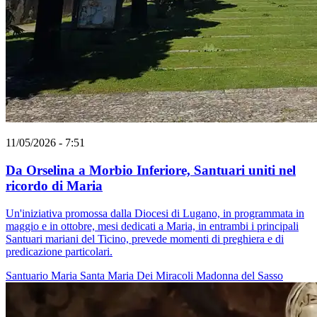
11/05/2026 - 7:51
Da Orselina a Morbio Inferiore, Santuari uniti nel
ricordo di Maria
Un'iniziativa promossa dalla Diocesi di Lugano, in programmata in
maggio e in ottobre, mesi dedicati a Maria, in entrambi i principali
Santuari mariani del Ticino, prevede momenti di preghiera e di
predicazione particolari.
Santuario
Maria
Santa Maria Dei Miracoli
Madonna del Sasso