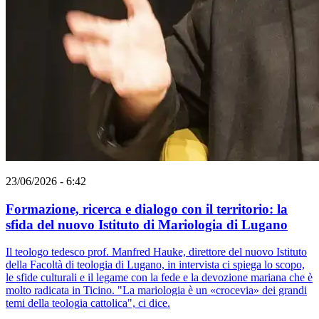
23/06/2026 - 6:42
Formazione, ricerca e dialogo con il territorio: la
sfida del nuovo Istituto di Mariologia di Lugano
Il teologo tedesco prof. Manfred Hauke, direttore del nuovo Istituto
della Facoltà di teologia di Lugano, in intervista ci spiega lo scopo,
le sfide culturali e il legame con la fede e la devozione mariana che è
molto radicata in Ticino. "La mariologia è un «crocevia» dei grandi
temi della teologia cattolica", ci dice.