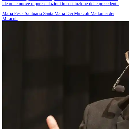
ideare le nuove rappresentazioni in sostituzione delle precedenti.
Maria
Festa
Santuario
Santa Maria Dei Miracoli
Madonna dei
Miracoli