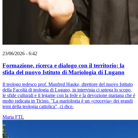
23/06/2026 - 6:42
Formazione, ricerca e dialogo con il territorio: la
sfida del nuovo Istituto di Mariologia di Lugano
Il teologo tedesco prof. Manfred Hauke, direttore del nuovo Istituto
della Facoltà di teologia di Lugano, in intervista ci spiega lo scopo,
le sfide culturali e il legame con la fede e la devozione mariana che è
molto radicata in Ticino. "La mariologia è un «crocevia» dei grandi
temi della teologia cattolica", ci dice.
Maria
FTL