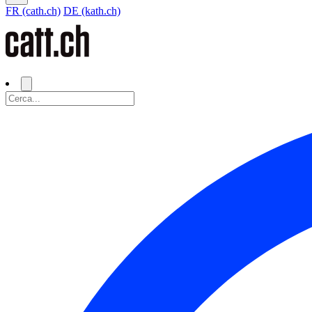
FR (cath.ch)
DE (kath.ch)