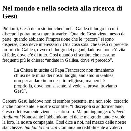
Nel mondo e nella società alla ricerca di
Gesù
Più tardi, Gesù del resto indicherà nella Galilea il luogo in cui i
discepoli potranno sempre trovarlo: “Quando Gesù viene messo da
parte, quando abbiamo l’impressione che le “pecore” si sono
disperse, cosa deve interessarci? Una cosa sola: che Gesù ci precede
proprio in Galilea, ovvero il luogo dei pagani, laddove non c’è vita
di fede, dove c’è di tutto. Così quando ci sembra che nessuno
frequenti più le chiese: “andate in Galilea, dove vi precedo”.
La Chiesa in uscita di Papa Francesco: non rimaniamo
chiusi nelle mura dei nostri luoghi, andiamo in Galilea,
non per andare in un deserto religioso, ma perché
proprio là, dove non si sente, si vede, si prova, troviamo
Gesù”.
Cercare Gesù laddove non ci sembra presente, ma non solo: cercarlo
anche nonostante le nostre sconfitte. “I discepoli si addormentano.
Gesù effettivamente viene lasciato solo. Ma poi ingiunge:
alzatevi!
Andiamo!
Nonostante l’abbandono, ci tiene malgrado tutto e vuole
la loro, la nostra compagnia. Così dice a noi, nel mezzo delle nostre
stanchezze:
hai fallito ma vai!
Continua incredibilmente a volerci