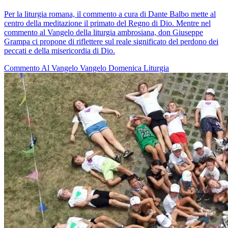
Per la liturgia romana, il commento a cura di Dante Balbo mette al
centro della meditazione il primato del Regno di Dio. Mentre nel
commento al Vangelo della liturgia ambrosiana, don Giuseppe
Grampa ci propone di riflettere sul reale significato del perdono dei
peccati e della misericordia di Dio.
Commento Al Vangelo
Vangelo
Domenica
Liturgia