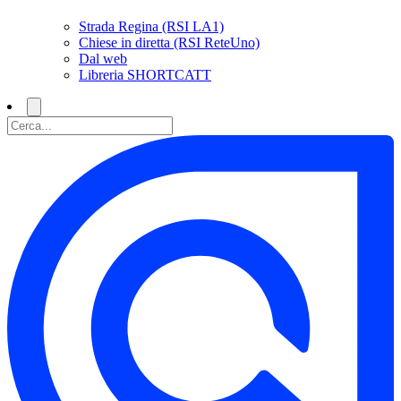
Strada Regina (RSI LA1)
Chiese in diretta (RSI ReteUno)
Dal web
Libreria SHORTCATT