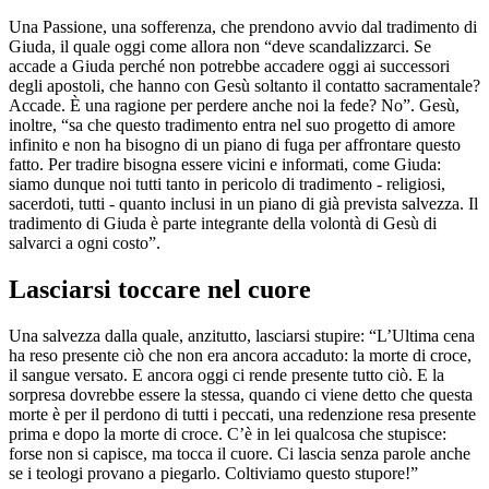
Una Passione, una sofferenza, che prendono avvio dal tradimento di
Giuda, il quale oggi come allora non “deve scandalizzarci. Se
accade a Giuda perché non potrebbe accadere oggi ai successori
degli apostoli, che hanno con Gesù soltanto il contatto sacramentale?
Accade. È una ragione per perdere anche noi la fede? No”. Gesù,
inoltre, “sa che questo tradimento entra nel suo progetto di amore
infinito e non ha bisogno di un piano di fuga per affrontare questo
fatto. Per tradire bisogna essere vicini e informati, come Giuda:
siamo dunque noi tutti tanto in pericolo di tradimento - religiosi,
sacerdoti, tutti - quanto inclusi in un piano di già prevista salvezza. Il
tradimento di Giuda è parte integrante della volontà di Gesù di
salvarci a ogni costo”.
Lasciarsi toccare nel cuore
Una salvezza dalla quale, anzitutto, lasciarsi stupire: “L’Ultima cena
ha reso presente ciò che non era ancora accaduto: la morte di croce,
il sangue versato. E ancora oggi ci rende presente tutto ciò. E la
sorpresa dovrebbe essere la stessa, quando ci viene detto che questa
morte è per il perdono di tutti i peccati, una redenzione resa presente
prima e dopo la morte di croce. C’è in lei qualcosa che stupisce:
forse non si capisce, ma tocca il cuore. Ci lascia senza parole anche
se i teologi provano a piegarlo. Coltiviamo questo stupore!”