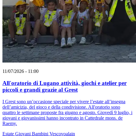
11/07/2026 - 11:00
All'oratorio di Lugano attività, giochi e atelier per
piccoli e grandi grazie al Grest
I Grest sono un’occasione speciale per vivere l’estate all’insegna
dell’amicizia, del gioco e della condivisione. All'oratorio sono
quattro le settimane proposte fra giugno e agosto. Giovedì 9 luglio, i
giovani e giovanissimi hanno incontrato in Cattedrale mons. de
Raemy.
Estate
Giovani
Bambini
Vescovoalain