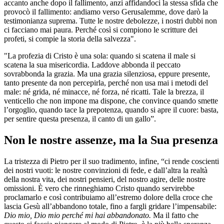
accanto anche dopo il fallimento, anzi affidandoci la stessa sfida che
provocò il fallimento: andiamo verso Gerusalemme, dove darò la
testimonianza suprema. Tutte le nostre debolezze, i nostri dubbi non
ci facciano mai paura. Perché così si compiono le scritture dei
profeti, si compie la storia della salvezza".
"La profezia di Cristo è una sola: quando si scatena il male si
scatena la sua misericordia. Laddove abbonda il peccato
sovrabbonda la grazia. Ma una grazia silenziosa, eppure presente,
tanto presente da non percepirla, perché non usa mai i metodi del
male: né grida, né minacce, né forza, né ricatti. Tale la brezza, il
venticello che non impone ma dispone, che convince quando smette
l’orgoglio, quando tace la prepotenza, quando si apre il cuore: basta,
per sentire questa presenza, il canto di un gallo”.
Non le nostre assenze, ma la Sua presenza
La tristezza di Pietro per il suo tradimento, infine, “ci rende coscienti
dei nostri vuoti: le nostre convinzioni di fede, e dall’altra la realtà
della nostra vita, dei nostri pensieri, del nostro agire, delle nostre
omissioni. È vero che rinneghiamo Cristo quando servirebbe
proclamarlo e così contribuiamo all’estremo dolore della croce che
lascia Gesù all’abbandono totale, fino a fargli gridare l’impensabile:
Dio mio, Dio mio perché mi hai abbandonato.
Ma il fatto che