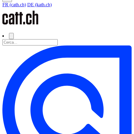
FR (cath.ch)
DE (kath.ch)