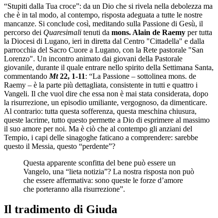
“Stupiti dalla Tua croce”: da un Dio che si rivela nella debolezza ma
che è in tal modo, al contempo, risposta adeguata a tutte le nostre
mancanze. Si conclude così, meditando sulla Passione di Gesù, il
percorso dei
Quaresimali
tenuti da
mons. Alain de Raemy
per tutta
la Diocesi di Lugano, ieri in diretta dal Centro "Cittadella" e dalla
parrocchia del Sacro Cuore a Lugano, con la Rete pastorale "San
Lorenzo". Un incontro animato dai giovani della Pastorale
giovanile, durante il quale entrare nello spirito della Settimana Santa,
commentando
Mt
22, 1-11
: “La Passione – sottolinea mons. de
Raemy – è la parte più dettagliata, consistente in tutti e quattro i
Vangeli. Il che vuol dire che essa non è mai stata considerata, dopo
la risurrezione, un episodio umiliante, vergognoso, da dimenticare.
Al contrario: tutta questa sofferenza, questa meschina chiusura,
queste lacrime, tutto questo permette a Dio di esprimere al massimo
il suo amore per noi. Ma è ciò che al contempo gli anziani del
Tempio, i capi delle sinagoghe faticano a comprendere: sarebbe
questo il Messia, questo “perdente”?
Questa apparente sconfitta del bene può essere un
Vangelo, una “lieta notizia”? La nostra risposta non può
che essere affermativa: sono queste le forze d’amore
che porteranno alla risurrezione”.
Il tradimento di Giuda