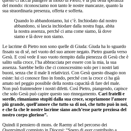
questo ci faccia piangere al modo di Pietro, è la più bella speranza
del mondo: riconosciamo non tanto le nostre mancanze, quanto la
sua straordinaria presenza, offerta e sofferta.
Quando lo abbandoniamo, lui c’è. Inchiodato dal nostro
abbandono, si lascia inchiodare dalla nostra fuga, abita
la nostra assenza, perché ci ama come siamo, là dove
siamo e là dove non siamo.
Le lacrime di Pietro non sono quelle di Giuda: Giuda ha lo sguardo
fissato su di sé, nel vuoto del suo amore negato. Pietro guarda verso
Gesù. E così vede il suo vuoto riempito dalla pienezza di Gesù che è
salito sulla croce, l’ha abbracciata per essere con la mia, la sua
assenza. Sarebbe bello che ci conoscessimo solo per i nostri lati
buoni, senza che il male li relativizzi. Con Gesù questo disagio non
esiste: lui ci conosce fino in fondo, perché con la croce ci ha già
amato nel peggio possibile della nostra capacità di fare del male.
Non può fraintendere i nostri difetti. Così Pietro, piangendo, capisce
che solo Gesù può capire questo suo rinnegamento.
Cari fratelli e
sorelle, rimaniamo stupiti dalla sua croce, scopriamone l’amore
più grande, quell’amore che tutto sa di noi, che tutto può in noi,
e che fa che le nostre lacrime siano anch’esse parte preziosa del
nostro corpo glorioso”.
Quindi il pensiero di mons. de Raemy al bel percorso dei
Quaresimali
compiuto in Diocesi: “Spero di aver contribuito a