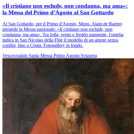
«Il cristiano non esclude, non condanna, ma ama»:
la Messa del Primo d’Agosto al San Gottardo
Al San Gottardo, per il Primo d'Agosto, Mons. Alain de Raemy
presiede la Messa nazionale: «Il cristiano non esclude, non
condanna, ma ama». Tra folla, vento e freddo pungente, l'omelia
indica in San Nicolao della Flüe il modello di un amore senza
confini, fino a Ceuta. Fotogallery in fondo.
Vescovoalain
Santa Messa
Primo Agosto
Svizzera