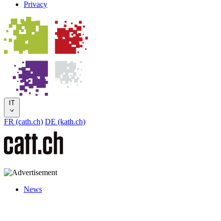
Privacy
IT
FR (cath.ch)
DE (kath.ch)
News