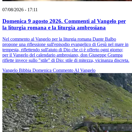
07/08/2026 - 17:11
Domenica 9 agosto 2026. Commenti al Vangelo per
la liturgia romana e la liturgia ambrosiana
Nel commento al Vangelo per la liturgia romana Dante Balbo
propone una riflessione sull'episodio evangelico di Gesù nel mare in
tempesta, riflettendo sull'aiuto di Dio che ci è offerto ogni giorno;
per il Vangelo del calendario ambrosiano, don Giuseppe Grampa
riflette invece sullo "stile" di Dio: stile di mitezza, vicinanza discreta.
Vangelo
Bibbia
Domenica
Commento Al Vangelo