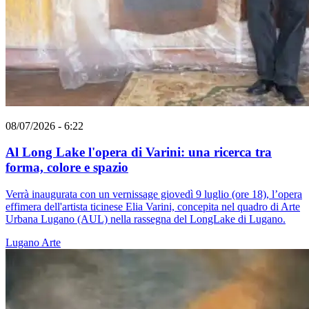
08/07/2026 - 6:22
Al Long Lake l'opera di Varini: una ricerca tra
forma, colore e spazio
Verrà inaugurata con un vernissage giovedì 9 luglio (ore 18), l’opera
effimera dell'artista ticinese Elia Varini, concepita nel quadro di Arte
Urbana Lugano (AUL) nella rassegna del LongLake di Lugano.
Lugano
Arte