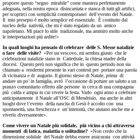
proporre questo “segno mirabile” come maniera perfettamente
adeguata, nella nostra epoca disincantata e stanca di tutti gli artifici,
per scoprirci con semplicità contemporanei dell’evento del Natale.
Il mio presepio è molto semplice ed essenziale. È costituito dal
nucleo della natività, che mi è stato regalato da un amico
napoletano. Mi piace lo stile tradizionale, ma ammiro molto anche
le interpretazioni più ardite!»
In quali luoghi ha pensato di celebrare delle S. Messe natalizie
o fare delle visite?
«Per un vescovo, mi sembra giusto che le
celebrazioni natalizie siano in Cattedrale, la chiesa madre della
diocesi. Questo però non significa che in questo periodo non sia
chiamato a rendermi presente in vari contesti per portare una parola
di vicinanza e di augurio. Il giorno stesso di Natale, prima di
andare un po’ in famiglia, avrò l’occasione di portare un saluto a un
pranzo comunitario offerto alle persone in cerca di una compagnia
più calda e ampia in cui vivere la festa. Vado ogni anno a celebrare
anticipatamente il Natale all’OSC di Mendrisio, ma anche in altri
luoghi dove l’evento della nascita di Gesù è accolto con una
spontaneità, una freschezza e un’intensità, che aiutano anche me a
viverlo diversamente».
Come vivere un Natale più solidale, più vicino a chi attraversa
momenti di fatica, malattia o solitudine?
«Non credo che la
dimensione solidale del Natale debba essere assicurata con attività