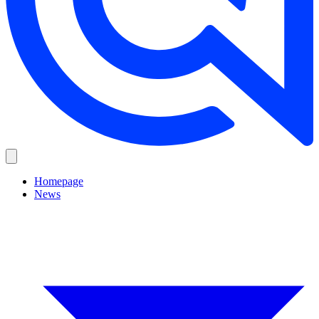
Homepage
News