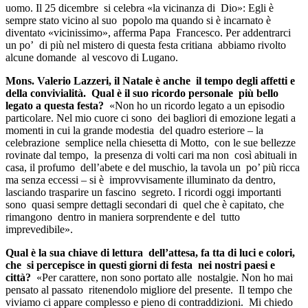
uomo. Il 25 dicembre si celebra «la vicinanza di Dio»: Egli è
sempre stato vicino al suo popolo ma quando si è incarnato è
diventato «vicinissimo», afferma Papa Francesco. Per addentrarci
un po’ di più nel mistero di questa festa critiana abbiamo rivolto
alcune domande al vescovo di Lugano.
Mons. Valerio Lazzeri, il Natale è anche il tempo degli affetti e
della convivialità. Qual è il suo ricordo personale più bello
legato a questa festa?
«Non ho un ricordo legato a un episodio
particolare. Nel mio cuore ci sono dei bagliori di emozione legati a
momenti in cui la grande modestia del quadro esteriore – la
celebrazione semplice nella chiesetta di Motto, con le sue bellezze
rovinate dal tempo, la presenza di volti cari ma non così abituali in
casa, il profumo dell’abete e del muschio, la tavola un po’ più ricca
ma senza eccessi – si è improvvisamente illuminato da dentro,
lasciando trasparire un fascino segreto. I ricordi oggi importanti
sono quasi sempre dettagli secondari di quel che è capitato, che
rimangono dentro in maniera sorprendente e del tutto
imprevedibile».
Qual è la sua chiave di lettura dell’attesa, fa tta di luci e colori,
che si percepisce in questi giorni di festa nei nostri paesi e
città?
«Per carattere, non sono portato alle nostalgie. Non ho mai
pensato al passato ritenendolo migliore del presente. Il tempo che
viviamo ci appare complesso e pieno di contraddizioni. Mi chiedo