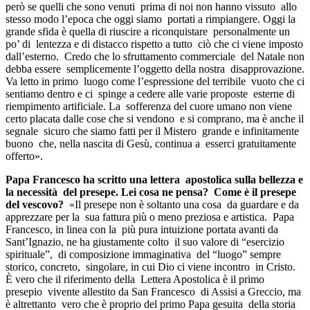
però se quelli che sono venuti prima di noi non hanno vissuto allo
stesso modo l’epoca che oggi siamo portati a rimpiangere. Oggi la
grande sfida è quella di riuscire a riconquistare personalmente un
po’ di lentezza e di distacco rispetto a tutto ciò che ci viene imposto
dall’esterno. Credo che lo sfruttamento commerciale del Natale non
debba essere semplicemente l’oggetto della nostra disapprovazione.
Va letto in primo luogo come l’espressione del terribile vuoto che ci
sentiamo dentro e ci spinge a cedere alle varie proposte esterne di
riempimento artificiale. La sofferenza del cuore umano non viene
certo placata dalle cose che si vendono e si comprano, ma è anche il
segnale sicuro che siamo fatti per il Mistero grande e infinitamente
buono che, nella nascita di Gesù, continua a esserci gratuitamente
offerto».
Papa Francesco ha scritto una lettera apostolica sulla bellezza e
la necessità del presepe. Lei cosa ne pensa? Come è il presepe
del vescovo?
«Il presepe non è soltanto una cosa da guardare e da
apprezzare per la sua fattura più o meno preziosa e artistica. Papa
Francesco, in linea con la più pura intuizione portata avanti da
Sant’Ignazio, ne ha giustamente colto il suo valore di “esercizio
spirituale”, di composizione immaginativa del “luogo” sempre
storico, concreto, singolare, in cui Dio ci viene incontro in Cristo.
È vero che il riferimento della Lettera Apostolica è il primo
presepio vivente allestito da San Francesco di Assisi a Greccio, ma
è altrettanto vero che è proprio del primo Papa gesuita della storia