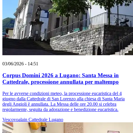
03/06/2026 - 14:51
Corpus Domini 2026 a Lugano: Santa Messa in
Cattedrale, processione annullata per maltempo
Per le avverse condizioni meteo, la processione eucaristica del 4
giugno dalla Cattedrale di San Lorenzo alla chiesa di Santa Maria
degli Angioli è annullata. La Messa delle ore 20.00 si celebra
regolarmente, seguita da adorazione e benedizione eucaristica.
Vescovoalain
Cattedrale
Lugano