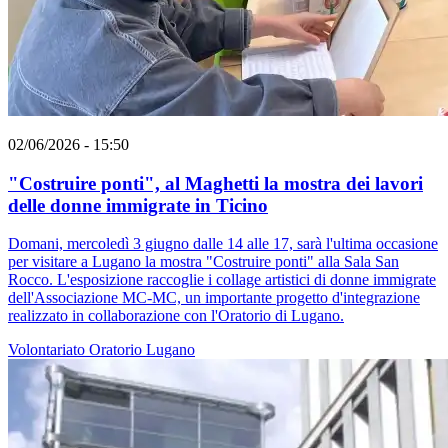
02/06/2026 - 15:50
"Costruire ponti", al Maghetti la mostra dei lavori
delle donne immigrate in Ticino
Domani, mercoledì 3 giugno dalle 14 alle 17, sarà l'ultima occasione
per visitare a Lugano la mostra "Costruire ponti" alla Sala San
Rocco. L'esposizione raccoglie i collage artistici di donne immigrate
dell'Associazione MC-MC, un importante progetto d'integrazione
realizzato in collaborazione con l'Oratorio di Lugano.
Volontariato
Oratorio
Lugano