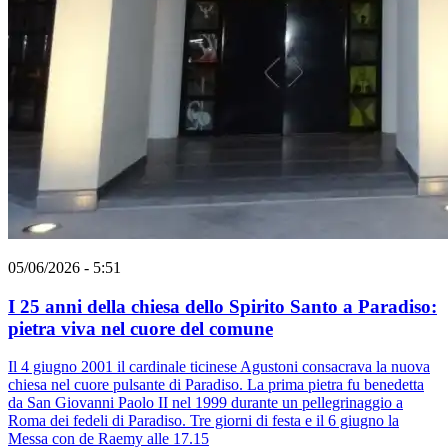
05/06/2026 - 5:51
I 25 anni della chiesa dello Spirito Santo a Paradiso:
pietra viva nel cuore del comune
Il 4 giugno 2001 il cardinale ticinese Agustoni consacrava la nuova
chiesa nel cuore pulsante di Paradiso. La prima pietra fu benedetta
da San Giovanni Paolo II nel 1999 durante un pellegrinaggio a
Roma dei fedeli di Paradiso. Tre giorni di festa e il 6 giugno la
Messa con de Raemy alle 17.15