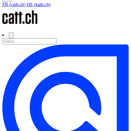
FR (cath.ch)
DE (kath.ch)