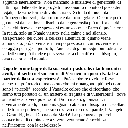
aggiunte lateralmente. Non mancano le iniziative di generosità di
tutti i tipi, dalle offerte a progetti missionari o di aiuto al posto dei
regali, alle varie forme di volontariato. Si tratta di modalità
d’impegno lodevoli, da proporre e da incoraggiare. Occorre però
guardarsi dai sentimentalismi o dalle generosità più utili a chi dà
che a chi riceve e che spesso si esauriscono nell’arco di poche ore.
In realtà, solo un Natale vissuto nella calma e nel silenzio,
assaporando nel cuore la bellezza autentica di quanto viene
annunciato, può diventare il tempo prezioso in cui riaccendere il
coraggio per i gesti più forti, l’audacia degli impegni più radicali e
la dedizione più fedele e perseverante a chi soffre e ha bisogno, in
casa nostra e nel mondo».
Dopo le prime tappe della sua visita pastorale, i tanti incontri
avuti, chi serba nel suo cuore di Vescovo in questo Natale a
partire dalla sua esperienza?
«Può sembrare ovvio, e forse
anche un po’ retorico, ma coloro che mi rimangono più nel cuore
sono i “piccoli” secondo il Vangelo: coloro che ci ricordano che
siamo tutti portatori di un mistero di fragilità e di vulnerabilità, dove
si manifesta la vera potenza di Dio, i malati, gli anziani, i
diversamente abili, i bambini. Quanto abbiamo bisogno di ascoltare
dalle loro esperienze, spesso senza voce e senza parole, il Vangelo
di Gesù, Figlio di Dio nato da Maria! La speranza di poterci
convertire e di cominciare a vivere veramente è racchiusa
nell’incontro con la debolezza!»