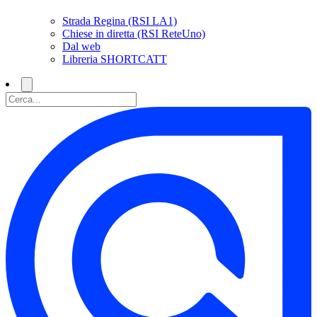
Strada Regina (RSI LA1)
Chiese in diretta (RSI ReteUno)
Dal web
Libreria SHORTCATT