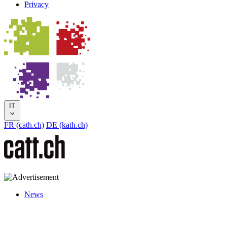
Privacy
IT
FR (cath.ch)
DE (kath.ch)
News