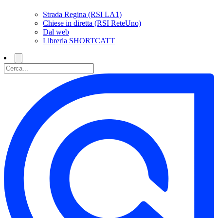
Strada Regina (RSI LA1)
Chiese in diretta (RSI ReteUno)
Dal web
Libreria SHORTCATT