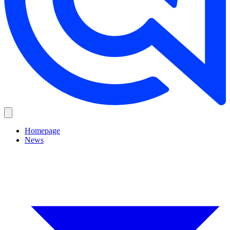
Homepage
News