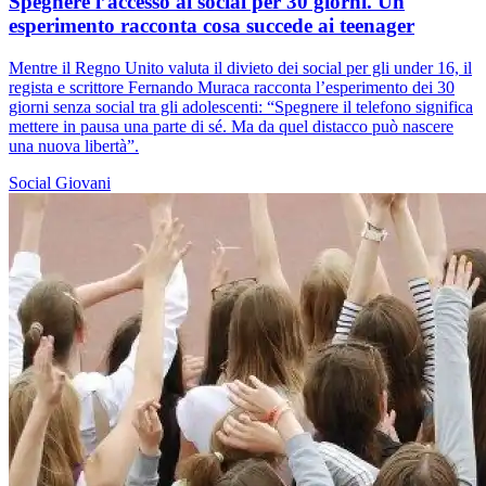
Spegnere l’accesso ai social per 30 giorni. Un
esperimento racconta cosa succede ai teenager
Mentre il Regno Unito valuta il divieto dei social per gli under 16, il
regista e scrittore Fernando Muraca racconta l’esperimento dei 30
giorni senza social tra gli adolescenti: “Spegnere il telefono significa
mettere in pausa una parte di sé. Ma da quel distacco può nascere
una nuova libertà”.
Social
Giovani