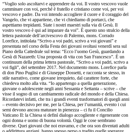
“Voglio solo ascoltarvi e apprendere da voi. Il vostro vescovo vuole
camminare con voi, perché è fratello e cristiano come voi, per voi
vescovo e padre. Da voi intendo accogliere il cuore e il coraggio del
Vangelo, che vi appartiene, che vi chiediamo di portarci, che
aspettiamo trepidanti. Siate i nostri maestri sulla via di Gesù. Il
vostro vescovo è qui ad imparare da voi”. È questo uno stralcio della
lettera pastorale dell’arcivescovo di Palermo, mons. Corrado
Lorefice, intitolata “Scrivo a voi padri, scrivo a voi giovani” e
presentata nel corso della Festa dei giovani svoltasi venerdì sera sul
Piano della Cattedrale sul tema: “Ecco l’uomo Gesù, guardando a
Gesù di Nazareth: Una proposta di vita con San Francesco”. È un
continuum della prima lettera pastorale, “Scrivo a voi padri, scrivo a
voi figli”, del settembre 2017. Nel documento mons. Lorefice parla
di don Pino Puglisi e di Giuseppe Dossetti, e racconta se stesso, in
stile narrativo, come giovane irrequieto, dal carattere forte, che
chiedeva molto alla vita. “Io appartengo a quella generazione,
giovane o adolescente negli anni Sessanta e Settanta – scrive – che
visse il sogno di un cambiamento radicale del mondo e della Chiesa.
Ricordatevi infatti, che tra i grandi eventi trasformatori di quegli anni
– evento decisivo per me, per la Chiesa, per l’umanità, evento i cui
semi devono ancora maturare in pienezza – ci fu il Concilio
Vaticano II: la Chiesa si definì dialogo accogliente e rigenerante con
ogni donna e uomo di buona volontà. Oggi le cose sembrano
diverse. Quei giovani che noi eravamo, e che ora son diventati adulti
o addirittura anziani, hanno spesso perso o tradito quelle speranze.