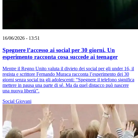
16/06/2026 - 13:51
Spegnere l’accesso ai social per 30 giorni. Un
esperimento racconta cosa succede ai teenager
Mentre il Regno Unito valuta il divieto dei social per gli under 16, il
regista e scrittore Fernando Muraca racconta l’esperimento dei 30
giorni senza social tra gli adolescenti: “Spegnere il telefono significa
mettere in pausa una parte di sé. Ma da quel distacco può nascere
una nuova libertà”.
Social
Giovani