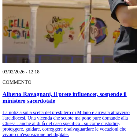
03/02/2026 - 12:18
COMMENTO
Alberto Ravagnani, il prete influencer, sospende il
ministero sacerdotale
La notizia sulla scelta del presbitero di Milano è arrivata attraverso
l'arcidiocesi. Una vicenda che scuote ma pone pure domande alla
Chiesa - anche al di là del caso specifico - su come custodire,
proteggere, guidare, correggere e salvaguardare le vocazioni che
vivono un'esposizione nel digitale.