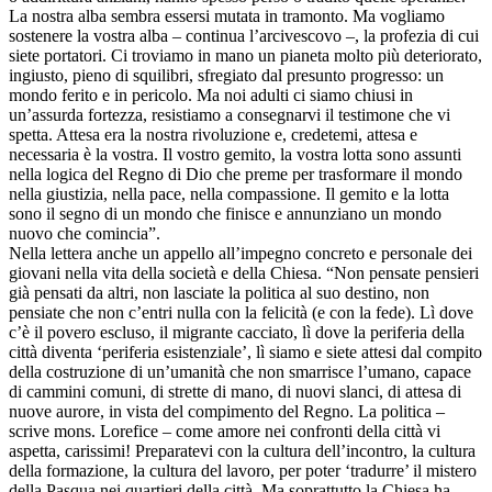
La nostra alba sembra essersi mutata in tramonto. Ma vogliamo
sostenere la vostra alba – continua l’arcivescovo –, la profezia di cui
siete portatori. Ci troviamo in mano un pianeta molto più deteriorato,
ingiusto, pieno di squilibri, sfregiato dal presunto progresso: un
mondo ferito e in pericolo. Ma noi adulti ci siamo chiusi in
un’assurda fortezza, resistiamo a consegnarvi il testimone che vi
spetta. Attesa era la nostra rivoluzione e, credetemi, attesa e
necessaria è la vostra. Il vostro gemito, la vostra lotta sono assunti
nella logica del Regno di Dio che preme per trasformare il mondo
nella giustizia, nella pace, nella compassione. Il gemito e la lotta
sono il segno di un mondo che finisce e annunziano un mondo
nuovo che comincia”.
Nella lettera anche un appello all’impegno concreto e personale dei
giovani nella vita della società e della Chiesa. “Non pensate pensieri
già pensati da altri, non lasciate la politica al suo destino, non
pensiate che non c’entri nulla con la felicità (e con la fede). Lì dove
c’è il povero escluso, il migrante cacciato, lì dove la periferia della
città diventa ‘periferia esistenziale’, lì siamo e siete attesi dal compito
della costruzione di un’umanità che non smarrisce l’umano, capace
di cammini comuni, di strette di mano, di nuovi slanci, di attesa di
nuove aurore, in vista del compimento del Regno. La politica –
scrive mons. Lorefice – come amore nei confronti della città vi
aspetta, carissimi! Preparatevi con la cultura dell’incontro, la cultura
della formazione, la cultura del lavoro, per poter ‘tradurre’ il mistero
della Pasqua nei quartieri della città. Ma soprattutto la Chiesa ha