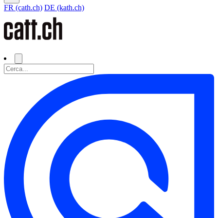
FR (cath.ch)
DE (kath.ch)