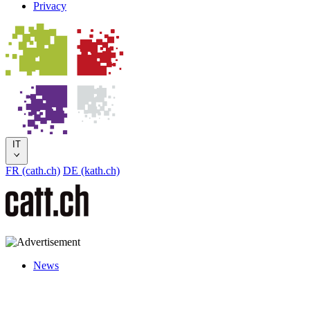
Privacy
IT
FR (cath.ch)
DE (kath.ch)
News