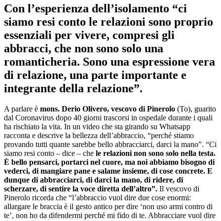
Con l’esperienza dell’isolamento “ci
siamo resi conto le relazioni sono proprio
essenziali per vivere, compresi gli
abbracci, che non sono solo una
romanticheria. Sono una espressione vera
di relazione, una parte importante e
integrante della relazione”.
A parlare è
mons. Derio Olivero, vescovo di Pinerolo
(To), guarito
dal Coronavirus dopo 40 giorni trascorsi in ospedale durante i quali
ha rischiato la vita. In un video che sta girando su Whatsapp
racconta e descrive la bellezza dell’abbraccio, “perché stiamo
provando tutti quante sarebbe bello abbracciarci, darci la mano”. “Ci
siamo resi conto – dice – che
le relazioni non sono solo nella testa.
È bello pensarci, portarci nel cuore, ma noi abbiamo bisogno di
vederci, di mangiare pane e salame insieme, di cose concrete. E
dunque di abbracciarci, di darci la mano, di ridere, di
scherzare, di sentire la voce diretta dell’altro”.
Il vescovo di
Pinerolo ricorda che “l’abbraccio vuol dire due cose enormi:
allargare le braccia è il gesto antico per dire ‘non uso armi contro di
te’, non ho da difendermi perché mi fido di te. Abbracciare vuol dire