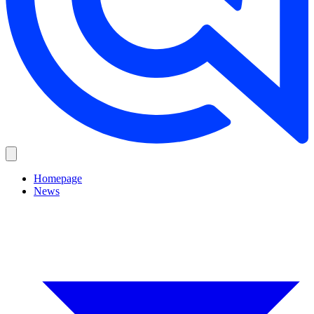
Homepage
News