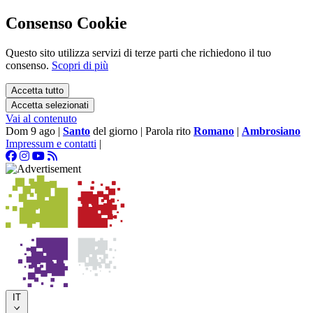
Consenso Cookie
Questo sito utilizza servizi di terze parti che richiedono il tuo
consenso.
Scopri di più
Accetta tutto
Accetta selezionati
Vai al contenuto
Dom 9 ago
|
Santo
del giorno
|
Parola rito
Romano
|
Ambrosiano
Impressum e contatti
|
IT