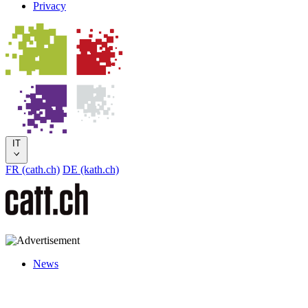
Privacy
IT
FR (cath.ch)
DE (kath.ch)
News