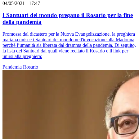
04/05/2021 - 17:47
I Santuari del mondo pregano il Rosario per la fine
della pandemia
Promossa dal dicastero per la Nuova Evangelizzazione, la preghiera
mariana unisce i Santuari del mondo nell'invocazione alla Madonna
perché l’umanità sia liberata dal dramma della pandemia. Di seguito,
la lista dei Santuari dai quali viene recitato il Rosario e il link per
unirsi alla preghiera:
Pandemia
Rosario