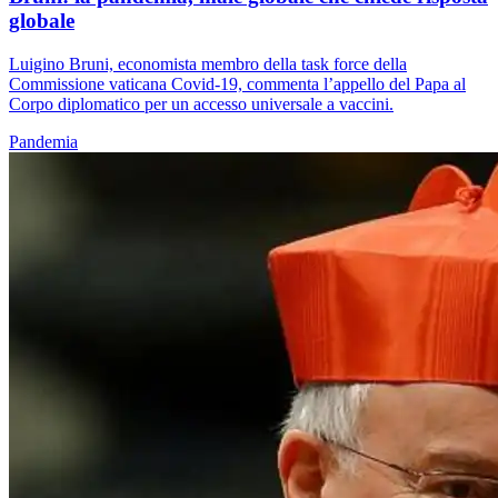
globale
Luigino Bruni, economista membro della task force della
Commissione vaticana Covid-19, commenta l’appello del Papa al
Corpo diplomatico per un accesso universale a vaccini.
Pandemia