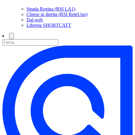
Strada Regina (RSI LA1)
Chiese in diretta (RSI ReteUno)
Dal web
Libreria SHORTCATT