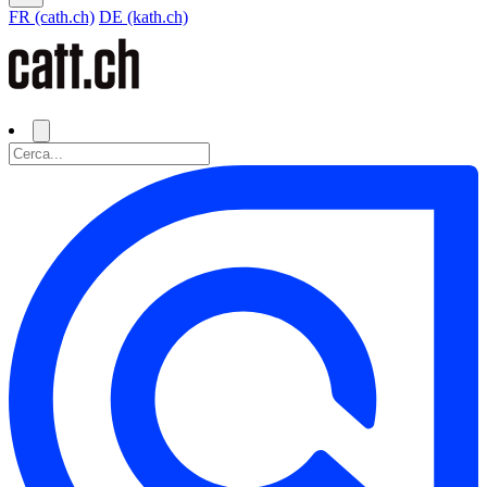
FR (cath.ch)
DE (kath.ch)