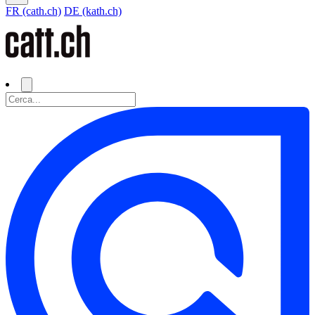
FR (cath.ch)
DE (kath.ch)