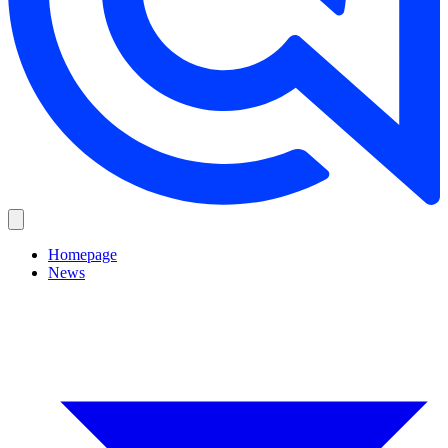
Homepage
News