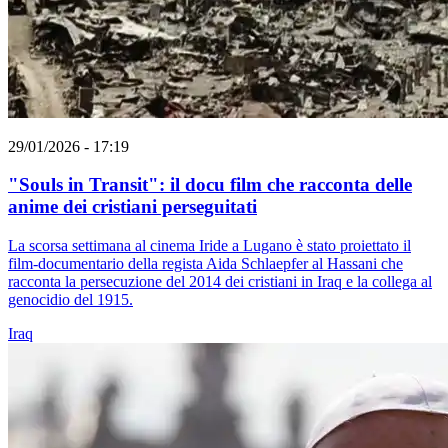
29/01/2026 - 17:19
"Souls in Transit": il docu film che racconta delle
anime dei cristiani perseguitati
La scorsa settimana al cinema Iride a Lugano è stato proiettato il
film-documentario della regista Aida Schlaepfer al Hassani che
racconta la persecuzione del 2014 dei cristiani in Iraq e la collega al
genocidio del 1915.
Iraq