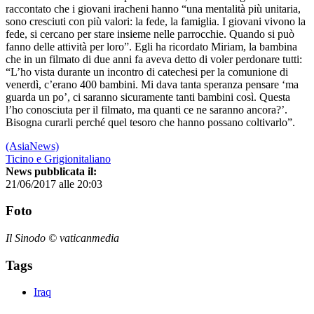
raccontato che i giovani iracheni hanno “una mentalità più unitaria,
sono cresciuti con più valori: la fede, la famiglia. I giovani vivono la
fede, si cercano per stare insieme nelle parrocchie. Quando si può
fanno delle attività per loro”. Egli ha ricordato Miriam, la bambina
che in un filmato di due anni fa aveva detto di voler perdonare tutti:
“L’ho vista durante un incontro di catechesi per la comunione di
venerdì, c’erano 400 bambini. Mi dava tanta speranza pensare ‘ma
guarda un po’, ci saranno sicuramente tanti bambini così. Questa
l’ho conosciuta per il filmato, ma quanti ce ne saranno ancora?’.
Bisogna curarli perché quel tesoro che hanno possano coltivarlo”.
(AsiaNews)
Ticino e Grigionitaliano
News pubblicata il:
21/06/2017 alle 20:03
Foto
Il Sinodo © vaticanmedia
Tags
Iraq