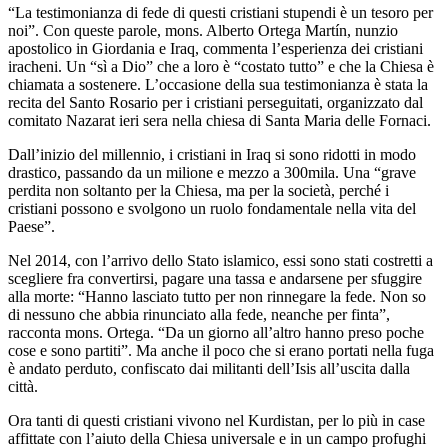
“La testimonianza di fede di questi cristiani stupendi è un tesoro per
noi”. Con queste parole, mons. Alberto Ortega Martín, nunzio
apostolico in Giordania e Iraq, commenta l’esperienza dei cristiani
iracheni. Un “sì a Dio” che a loro è “costato tutto” e che la Chiesa è
chiamata a sostenere. L’occasione della sua testimonianza è stata la
recita del Santo Rosario per i cristiani perseguitati, organizzato dal
comitato Nazarat ieri sera nella chiesa di Santa Maria delle Fornaci.
Dall’inizio del millennio, i cristiani in Iraq si sono ridotti in modo
drastico, passando da un milione e mezzo a 300mila. Una “grave
perdita non soltanto per la Chiesa, ma per la società, perché i
cristiani possono e svolgono un ruolo fondamentale nella vita del
Paese”.
Nel 2014, con l’arrivo dello Stato islamico, essi sono stati costretti a
scegliere fra convertirsi, pagare una tassa e andarsene per sfuggire
alla morte: “Hanno lasciato tutto per non rinnegare la fede. Non so
di nessuno che abbia rinunciato alla fede, neanche per finta”,
racconta mons. Ortega. “Da un giorno all’altro hanno preso poche
cose e sono partiti”. Ma anche il poco che si erano portati nella fuga
è andato perduto, confiscato dai militanti dell’Isis all’uscita dalla
città.
Ora tanti di questi cristiani vivono nel Kurdistan, per lo più in case
affittate con l’aiuto della Chiesa universale e in un campo profughi