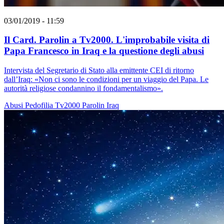
03/01/2019 - 11:59
Il Card. Parolin a Tv2000. L'improbabile visita di
Papa Francesco in Iraq e la questione degli abusi
Intervista del Segretario di Stato alla emittente CEI di ritorno
dall’Iraq: «Non ci sono le condizioni per un viaggio del Papa. Le
autorità religiose condannino il fondamentalismo».
Abusi
Pedofilia
Tv2000
Parolin
Iraq