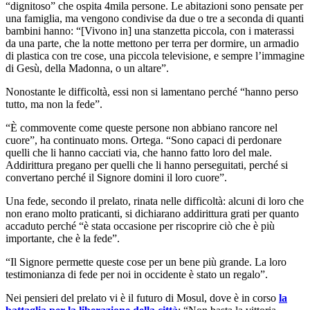
“dignitoso” che ospita 4mila persone. Le abitazioni sono pensate per
una famiglia, ma vengono condivise da due o tre a seconda di quanti
bambini hanno: “[Vivono in] una stanzetta piccola, con i materassi
da una parte, che la notte mettono per terra per dormire, un armadio
di plastica con tre cose, una piccola televisione, e sempre l’immagine
di Gesù, della Madonna, o un altare”.
Nonostante le difficoltà, essi non si lamentano perché “hanno perso
tutto, ma non la fede”.
“È commovente come queste persone non abbiano rancore nel
cuore”, ha continuato mons. Ortega. “Sono capaci di perdonare
quelli che li hanno cacciati via, che hanno fatto loro del male.
Addirittura pregano per quelli che li hanno perseguitati, perché si
convertano perché il Signore domini il loro cuore”.
Una fede, secondo il prelato, rinata nelle difficoltà: alcuni di loro che
non erano molto praticanti, si dichiarano addirittura grati per quanto
accaduto perché “è stata occasione per riscoprire ciò che è più
importante, che è la fede”.
“Il Signore permette queste cose per un bene più grande. La loro
testimonianza di fede per noi in occidente è stato un regalo”.
Nei pensieri del prelato vi è il futuro di Mosul, dove è in corso
la