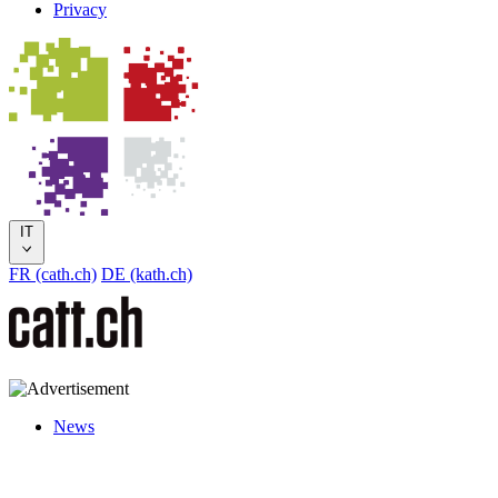
Privacy
IT
FR (cath.ch)
DE (kath.ch)
News