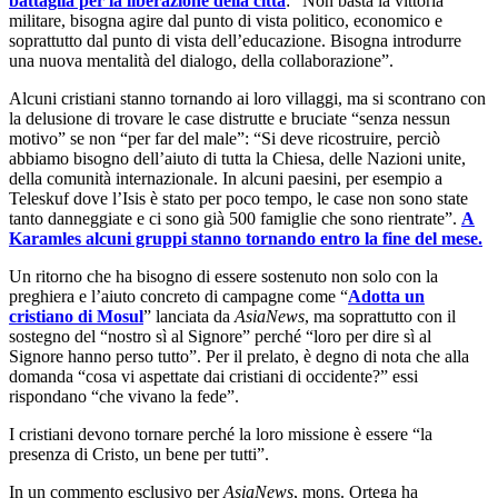
battaglia per la liberazione della città
: “Non basta la vittoria
militare, bisogna agire dal punto di vista politico, economico e
soprattutto dal punto di vista dell’educazione. Bisogna introdurre
una nuova mentalità del dialogo, della collaborazione”.
Alcuni cristiani stanno tornando ai loro villaggi, ma si scontrano con
la delusione di trovare le case distrutte e bruciate “senza nessun
motivo” se non “per far del male”: “Si deve ricostruire, perciò
abbiamo bisogno dell’aiuto di tutta la Chiesa, delle Nazioni unite,
della comunità internazionale. In alcuni paesini, per esempio a
Teleskuf dove l’Isis è stato per poco tempo, le case non sono state
tanto danneggiate e ci sono già 500 famiglie che sono rientrate”.
A
Karamles alcuni gruppi stanno tornando entro la fine del mese.
Un ritorno che ha bisogno di essere sostenuto non solo con la
preghiera e l’aiuto concreto di campagne come “
Adotta un
cristiano di Mosul
” lanciata da
AsiaNews
, ma soprattutto con il
sostegno del “nostro sì al Signore” perché “loro per dire sì al
Signore hanno perso tutto”. Per il prelato, è degno di nota che alla
domanda “cosa vi aspettate dai cristiani di occidente?” essi
rispondano “che vivano la fede”.
I cristiani devono tornare perché la loro missione è essere “la
presenza di Cristo, un bene per tutti”.
In un commento esclusivo per
AsiaNews
, mons. Ortega ha