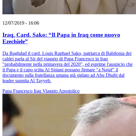
12/07/2019 - 16:06
Iraq. Card. Sako: “Il Papa in Iraq come nuovo
Ezechiele”
Da Baghdad il card. Louis Raphael Sako, patriarca di Babilonia dei
caldei parla al Sir del viaggio di Papa Francesco in Iraq
"probabilmente nella primavera del 2020", ed esprime l'auspicio che
il Papa e il capo sciita Al Sistani possano firmare "a Najaf" il
documento sulla fratellanza umana già siglato ad Abu Dhabi dal
leader sunnita Al Tayyeb.
Papa Francesco
Iraq
Viaggio Apostolico