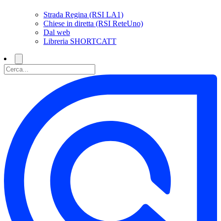
Strada Regina (RSI LA1)
Chiese in diretta (RSI ReteUno)
Dal web
Libreria SHORTCATT