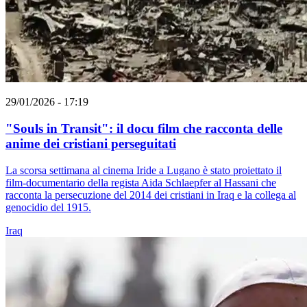
29/01/2026 - 17:19
"Souls in Transit": il docu film che racconta delle
anime dei cristiani perseguitati
La scorsa settimana al cinema Iride a Lugano è stato proiettato il
film-documentario della regista Aida Schlaepfer al Hassani che
racconta la persecuzione del 2014 dei cristiani in Iraq e la collega al
genocidio del 1915.
Iraq