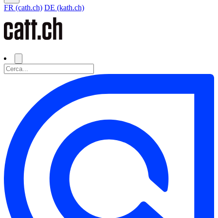
FR (cath.ch)
DE (kath.ch)