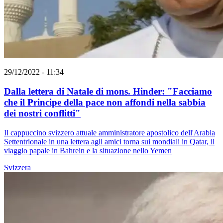
29/12/2022 - 11:34
Dalla lettera di Natale di mons. Hinder: "Facciamo
che il Principe della pace non affondi nella sabbia
dei nostri conflitti"
Il cappuccino svizzero attuale amministratore apostolico dell'Arabia
Settentrionale in una lettera agli amici torna sui mondiali in Qatar, il
viaggio papale in Bahrein e la situazione nello Yemen
Svizzera