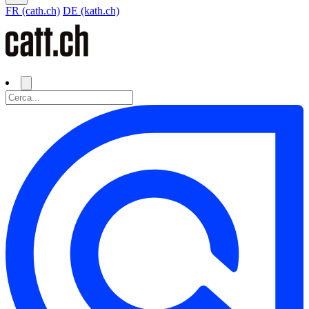
FR (cath.ch)
DE (kath.ch)