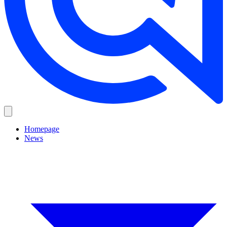
Homepage
News