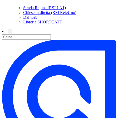
Strada Regina (RSI LA1)
Chiese in diretta (RSI ReteUno)
Dal web
Libreria SHORTCATT