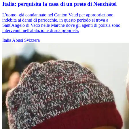
Italia: perquisita la casa di un prete di Neuchâtel
L'uomo, già condannato nel Canton Vaud per appropriazione
indebita ai danni di parrocchie, in questo periodo si trova a
Sant'Angelo di Vado nelle Marche dove gli agenti di polizia sono
intervenuti nell'abitazione di sua proprietà.
Italia
Abusi
Svizzera