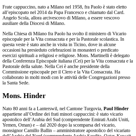
Frate cappuccino, nato a Milano nel 1958, fra Paolo è stato eletto
all’episcopato nel 2014 da Papa Francesco e chiamato dal Card.
Angelo Scola, allora arcivescovo di Milano, a essere vescovo
ausiliare della Diocesi di Milano.
Nella Chiesa di Milano fra Paolo ha svolto il ministero di Vicario
episcopale per la Vita consacrata e per la Pastorale scolastica. In
questa veste è stato anche in visita in Ticino, dove in alcune
occasioni ha presieduto celebrazioni in monasteri o predicato
esercizi spirituali a religiosi e religiose. Mons. Martinelli è delegato
della Conferenza Episcopale italiana (Cei) per la Vita consacrata e la
Pastorale della salute. Nella Cei è anche presidente della
Commissione episcopale per il Clero e la Vita Consacrata. Ha
collaborato in molti modi con le attività delle Congregazioni presso
la Santa Sede.
Mons. Hinder
Nato 80 anni fa a Lanterswil, nel Cantone Turgovia,
Paul Hinder
appartiene all’Ordine dei frati minori cappuccini: è stato vicario
apostolico dell’Arabia del Sud (comprendente Emirati Arabi Uniti,
Yemen, Oman) e – dal 2020 dopo la scomparsa del vicario,
monsignor Camillo Ballin – amministratore apostolico del vicariato
dell’Arabia del Nord (comprendente Arabia Saudita, Qatar, Kuwait,