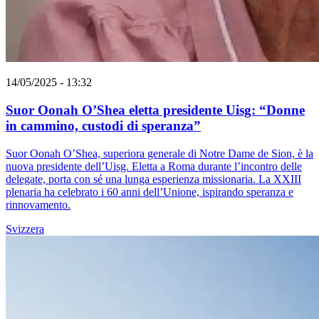
14/05/2025 - 13:32
Suor Oonah O’Shea eletta presidente Uisg: “Donne
in cammino, custodi di speranza”
Suor Oonah O’Shea, superiora generale di Notre Dame de Sion, è la
nuova presidente dell’Uisg. Eletta a Roma durante l’incontro delle
delegate, porta con sé una lunga esperienza missionaria. La XXIII
plenaria ha celebrato i 60 anni dell’Unione, ispirando speranza e
rinnovamento.
Svizzera