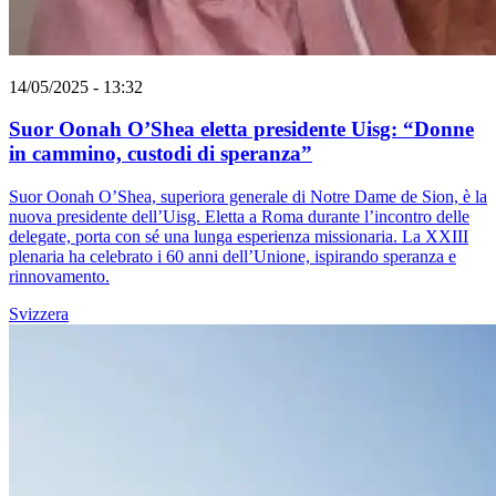
14/05/2025 - 13:32
Suor Oonah O’Shea eletta presidente Uisg: “Donne
in cammino, custodi di speranza”
Suor Oonah O’Shea, superiora generale di Notre Dame de Sion, è la
nuova presidente dell’Uisg. Eletta a Roma durante l’incontro delle
delegate, porta con sé una lunga esperienza missionaria. La XXIII
plenaria ha celebrato i 60 anni dell’Unione, ispirando speranza e
rinnovamento.
Svizzera