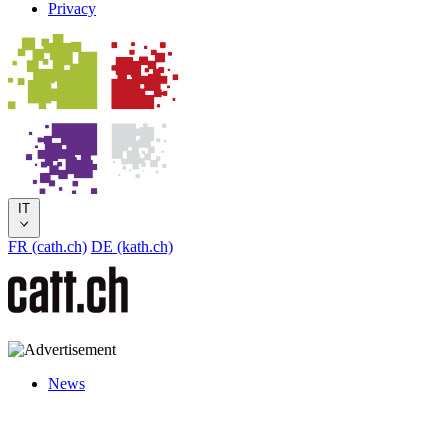
Privacy
IT
FR (cath.ch)
DE (kath.ch)
News