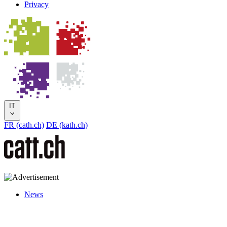
Privacy
IT
FR (cath.ch)
DE (kath.ch)
News