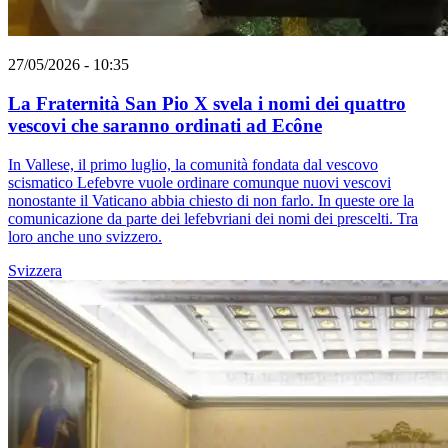
27/05/2026 - 10:35
La Fraternità San Pio X svela i nomi dei quattro
vescovi che saranno ordinati ad Ecône
In Vallese, il primo luglio, la comunità fondata dal vescovo
scismatico Lefebvre vuole ordinare comunque nuovi vescovi
nonostante il Vaticano abbia chiesto di non farlo. In queste ore la
comunicazione da parte dei lefebvriani dei nomi dei prescelti. Tra
loro anche uno svizzero.
Svizzera