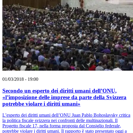
01/03/2018 - 19:00
Secondo un esperto dei diritti umani dell’ONU,
«l’imposizione delle imprese da parte della Svizzera
potrebbe violare i diritti umani»
L’esperto dei diritti umani dell’ONU Juan Pablo Bohoslavsky critica
la politica fiscale svizzera nei confronti delle multinazionali. Il
Progetto fiscale 17, nella forma proposta dal Consiglio federale,
potrebbe violare i diritti umani. Il rapporto è stato presentato oggi a