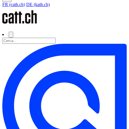
FR (cath.ch)
DE (kath.ch)