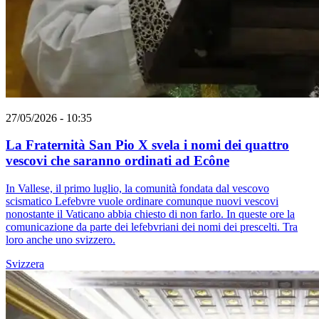
27/05/2026 - 10:35
La Fraternità San Pio X svela i nomi dei quattro
vescovi che saranno ordinati ad Ecône
In Vallese, il primo luglio, la comunità fondata dal vescovo
scismatico Lefebvre vuole ordinare comunque nuovi vescovi
nonostante il Vaticano abbia chiesto di non farlo. In queste ore la
comunicazione da parte dei lefebvriani dei nomi dei prescelti. Tra
loro anche uno svizzero.
Svizzera