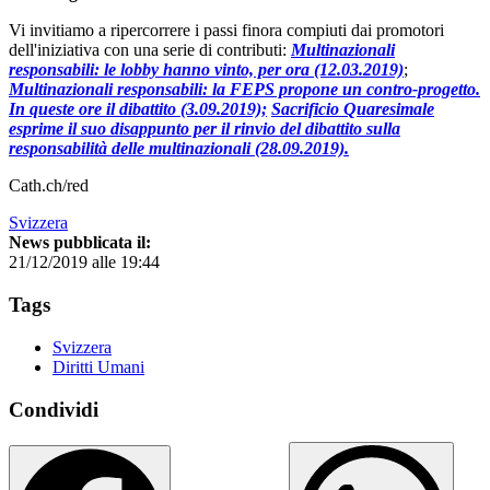
Vi invitiamo a ripercorrere i passi finora compiuti dai promotori
dell'iniziativa con una serie di contributi:
Multinazionali
responsabili: le lobby hanno vinto, per ora (12.03.2019)
;
Multinazionali responsabili: la FEPS propone un contro-progetto.
In queste ore il dibattito (3.09.2019);
Sacrificio Quaresimale
esprime il suo disappunto per il rinvio del dibattito sulla
responsabilità delle multinazionali (28.09.2019).
Cath.ch/red
Svizzera
News pubblicata il:
21/12/2019 alle 19:44
Tags
Svizzera
Diritti Umani
Condividi