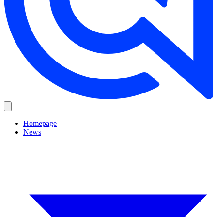
Homepage
News