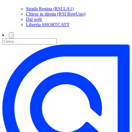
Strada Regina (RSI LA1)
Chiese in diretta (RSI ReteUno)
Dal web
Libreria SHORTCATT