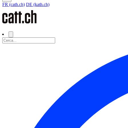
FR (cath.ch)
DE (kath.ch)