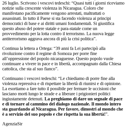
26 luglio. Scrivono i vescovi tedeschi: “Quasi tutti i giorni riceviamo
notizie sulla crescente violenza in Nicaragua. Coloro che
manifestano pacificamente vengono arrestati, maltrattati o
assassinati. In tutto il Paese si sta facendo violenza ai principi
democratici di base e ai diritti umani fondamentali. Si giustifica
questo abuso del potere statale e para-statale come un
provvedimento per la lotta contro il terrorismo. La nuova legge
antiterrorismo aggrava ancora di più la crisi politica”.
Continua la lettera a Ortega: “39 anni fa Lei partecipò alla
rivoluzione contro il regime di Somoza per porre fine
all’oppressione del popolo nicaraguense. Questo popolo vuole
continuare a vivere in pace e in libertà, accompagnato dalla Chiesa
cattolica, che sta al suo fianco”.
Continuano i vescovi tedeschi: “Le chiediamo di porre fine alla
violenza repressiva e di rispettare la libertà di riunirsi e di opinione.
La esortiamo a fare tutto il possibile per fermare le uccisioni che
lasciano morti lungo le strade e a liberare i prigionieri politici
ingiustamente detenuti.
La preghiamo di dare un segnale di pace
e di tornare al cammino del dialogo nazionale. Il mondo intero
sta guardando al Nicaragua. Per favore, dimostri al mondo che
è a servizio del suo popolo e che rispetta la sua libertà!
”.
AgenziaSir