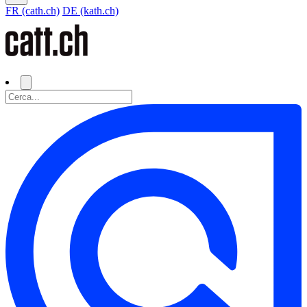
FR (cath.ch)
DE (kath.ch)