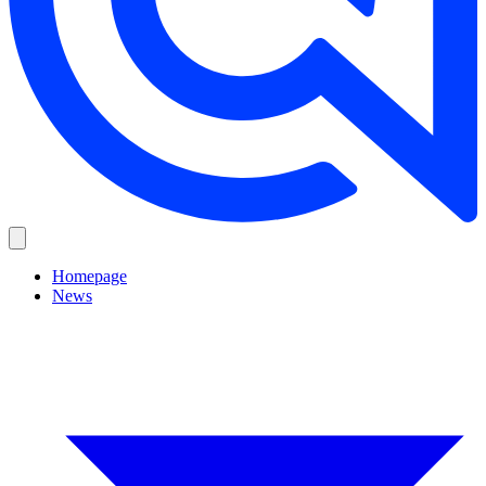
Homepage
News