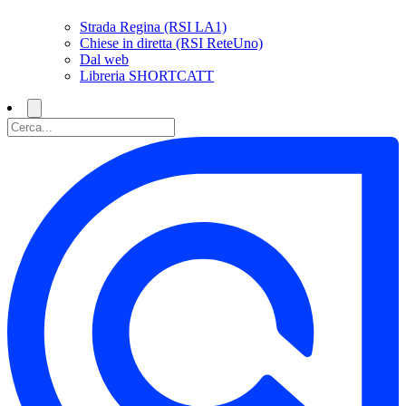
Strada Regina (RSI LA1)
Chiese in diretta (RSI ReteUno)
Dal web
Libreria SHORTCATT