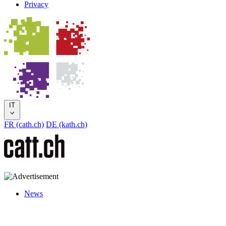
Privacy
IT
FR (cath.ch)
DE (kath.ch)
News