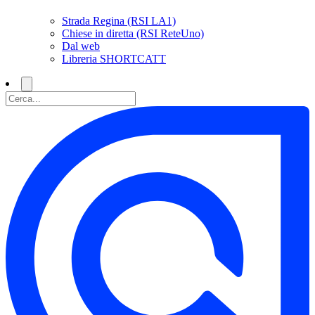
Strada Regina (RSI LA1)
Chiese in diretta (RSI ReteUno)
Dal web
Libreria SHORTCATT