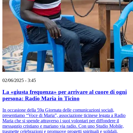
02/06/2025 - 3:45
La «giusta frequenza» per arrivare al cuore di ogni
persona: Radio Maria in Ticino
In occasione della 59a Giornata delle comunicazioni sociali,
presentiamo “Voce di Maria”, associazione ticinese legata a Radio
Maria che si spende attraverso i suoi volontari per diffondere il
messaggio cristiano e mariano via radio. Con uno Studio Mobile,
trasmette celebrazioni e promuove progetti spirituali e solidali.