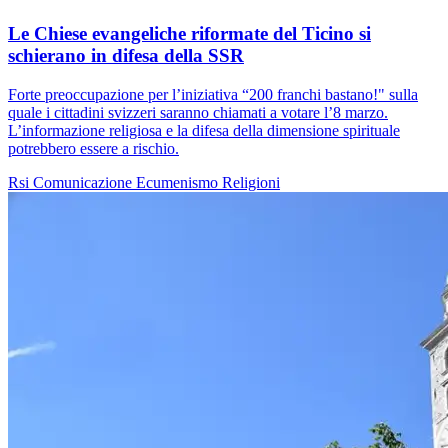
Le Chiese evangeliche riformate del Ticino si
schierano in difesa della SSR
Forte preoccupazione per l’iniziativa “200 franchi bastano!" sulla
quale i cittadini svizzeri saranno chiamati a votare l’8 marzo.
L’informazione religiosa e la difesa della dimensione spirituale
potrebbero essere a rischio.
Rsi
Comunicazione
Ecumenismo
Religioni