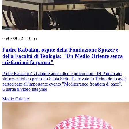
05/03/2022 - 16:55
Padre Kabalan, ospite della Fondazione Spitzer e
della Facoltà di Teologia: "Un Medio Oriente senza
cristiani mi fa paura"
Padre Kabalan è visitatore apostolico e procuratore del Patriarcato
siriaco-cattolico presso la Santa Sede. È arrivato in Ticino dopo aver
partecipato all'importante evento "Mediterraneo frontiera di pace".
Guarda il video integrale.
Medio Oriente