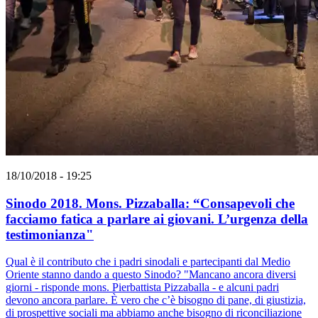
18/10/2018 - 19:25
Sinodo 2018. Mons. Pizzaballa: “Consapevoli che
facciamo fatica a parlare ai giovani. L’urgenza della
testimonianza"
Qual è il contributo che i padri sinodali e partecipanti dal Medio
Oriente stanno dando a questo Sinodo? "Mancano ancora diversi
giorni - risponde mons. Pierbattista Pizzaballa - e alcuni padri
devono ancora parlare. È vero che c’è bisogno di pane, di giustizia,
di prospettive sociali ma abbiamo anche bisogno di riconciliazione