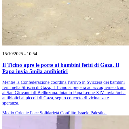
15/10/2025 - 10:54
Il Ticino apre le porte ai bambini feriti di Gaza. Il
Papa invia 5mila antibiotici
Mentre la Confederazione coordina l’arrivo in Svizzera dei bambini
feriti nella Striscia di Gaza, il Ticino si prepara ad accoglierne alcuni
al San Giovanni di Bellinzona. Intanto Papa Leone XIV invia 5mila
antibiotici ai piccoli di Gaza, segno concreto di vicinanza e
speranza.
Medio Oriente
Pace
Solidarietà
Conflitto Israele Palestina