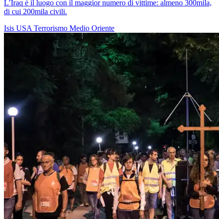
L’Iraq è il luogo con il maggior numero di vittime: almeno 300mila,
di cui 200mila civili.
Isis
USA
Terrorismo
Medio Oriente