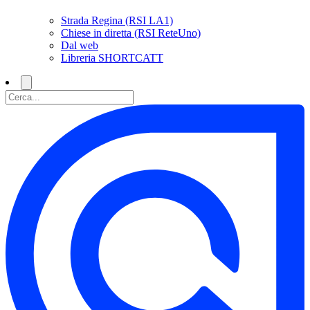
Strada Regina (RSI LA1)
Chiese in diretta (RSI ReteUno)
Dal web
Libreria SHORTCATT