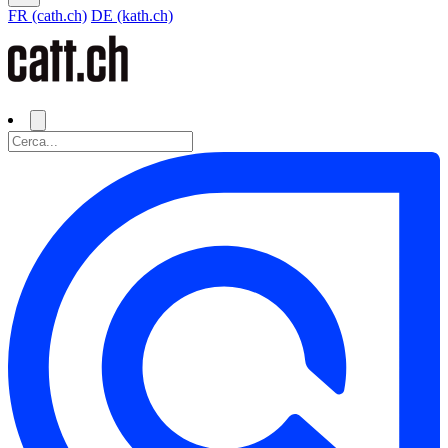
FR (cath.ch)
DE (kath.ch)