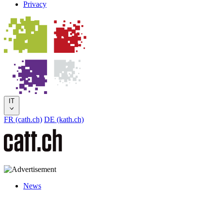
Privacy
IT
FR (cath.ch)
DE (kath.ch)
News