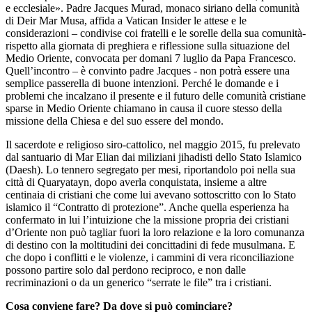
e ecclesiale». Padre Jacques Murad, monaco siriano della comunità
di Deir Mar Musa, affida a Vatican Insider le attese e le
considerazioni – condivise coi fratelli e le sorelle della sua comunità-
rispetto alla giornata di preghiera e riflessione sulla situazione del
Medio Oriente, convocata per domani 7 luglio da Papa Francesco.
Quell’incontro – è convinto padre Jacques - non potrà essere una
semplice passerella di buone intenzioni. Perché le domande e i
problemi che incalzano il presente e il futuro delle comunità cristiane
sparse in Medio Oriente chiamano in causa il cuore stesso della
missione della Chiesa e del suo essere del mondo.
Il sacerdote e religioso siro-cattolico, nel maggio 2015, fu prelevato
dal santuario di Mar Elian dai miliziani jihadisti dello Stato Islamico
(Daesh). Lo tennero segregato per mesi, riportandolo poi nella sua
città di Quaryatayn, dopo averla conquistata, insieme a altre
centinaia di cristiani che come lui avevano sottoscritto con lo Stato
islamico il “Contratto di protezione”. Anche quella esperienza ha
confermato in lui l’intuizione che la missione propria dei cristiani
d’Oriente non può tagliar fuori la loro relazione e la loro comunanza
di destino con la moltitudini dei concittadini di fede musulmana. E
che dopo i conflitti e le violenze, i cammini di vera riconciliazione
possono partire solo dal perdono reciproco, e non dalle
recriminazioni o da un generico “serrate le file” tra i cristiani.
Cosa conviene fare? Da dove si può cominciare?