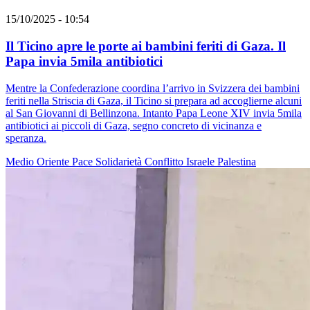
15/10/2025 - 10:54
Il Ticino apre le porte ai bambini feriti di Gaza. Il
Papa invia 5mila antibiotici
Mentre la Confederazione coordina l’arrivo in Svizzera dei bambini
feriti nella Striscia di Gaza, il Ticino si prepara ad accoglierne alcuni
al San Giovanni di Bellinzona. Intanto Papa Leone XIV invia 5mila
antibiotici ai piccoli di Gaza, segno concreto di vicinanza e
speranza.
Medio Oriente
Pace
Solidarietà
Conflitto Israele Palestina