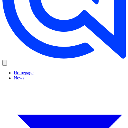
Homepage
News