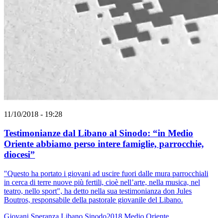
11/10/2018 - 19:28
Testimonianze dal Libano al Sinodo: “in Medio
Oriente abbiamo perso intere famiglie, parrocchie,
diocesi”
"Questo ha portato i giovani ad uscire fuori dalle mura parrocchiali
in cerca di terre nuove più fertili, cioè nell’arte, nella musica, nel
teatro, nello sport", ha detto nella sua testimonianza don Jules
Boutros, responsabile della pastorale giovanile del Libano.
Giovani
Speranza
Libano
Sinodo2018
Medio Oriente