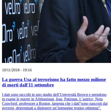
10/11/2018 - 19:16
La guerra Usa al terrorismo ha fatto mezzo milione
di morti dall'11 settembre
I dati sono raccolti in uno studio dell’Università Brown e prendono
in esame le guerre in Afghanistan, Iraq, Pakistan. L’autrice, Neta
Crawford, professore a Boston, lamenta che i dati“sono nascosti dai
governi, determinati a dipingere un’immagine troppo ottimista”.