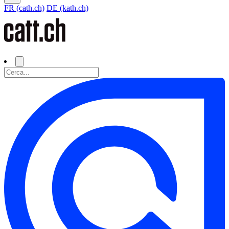
FR (cath.ch)
DE (kath.ch)