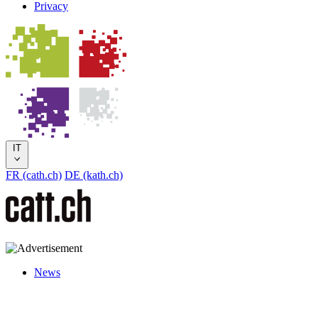
Privacy
IT
FR (cath.ch)
DE (kath.ch)
News