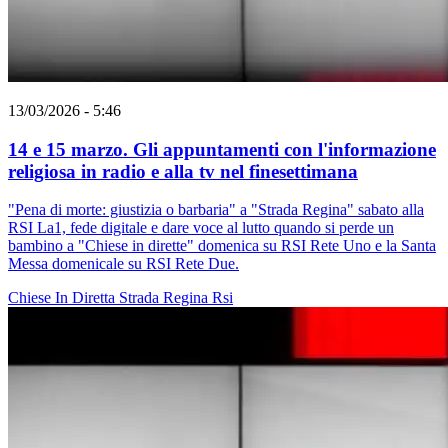
13/03/2026 - 5:46
14 e 15 marzo. Gli appuntamenti con l'informazione
religiosa in radio e alla tv nel finesettimana
"Pena di morte: giustizia o barbaria" a "Strada Regina" sabato alla
RSI La1, fede digitale e dare voce al lutto quando si perde un
bambino a "Chiese in dirette" domenica su RSI Rete Uno e la Santa
Messa domenicale su RSI Rete Due.
Chiese In Diretta
Strada Regina
Rsi