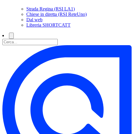
Strada Regina (RSI LA1)
Chiese in diretta (RSI ReteUno)
Dal web
Libreria SHORTCATT