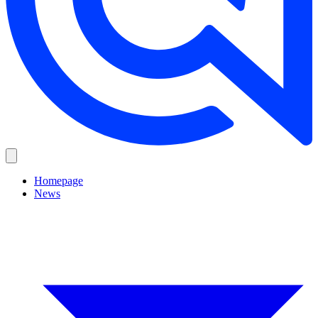
Homepage
News