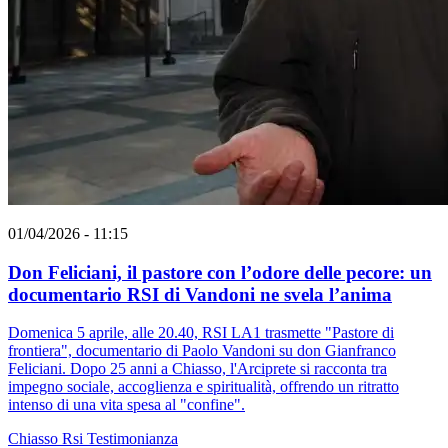
01/04/2026 - 11:15
Don Feliciani, il pastore con l’odore delle pecore: un
documentario RSI di Vandoni ne svela l’anima
Domenica 5 aprile, alle 20.40, RSI LA1 trasmette "Pastore di
frontiera", documentario di Paolo Vandoni su don Gianfranco
Feliciani. Dopo 25 anni a Chiasso, l'Arciprete si racconta tra
impegno sociale, accoglienza e spiritualità, offrendo un ritratto
intenso di una vita spesa al "confine".
Chiasso
Rsi
Testimonianza