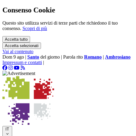
Consenso Cookie
Questo sito utilizza servizi di terze parti che richiedono il tuo
consenso.
Scopri di più
Accetta tutto
Accetta selezionati
Vai al contenuto
Dom 9 ago
|
Santo
del giorno
|
Parola rito
Romano
|
Ambrosiano
Impressum e contatti
|
IT