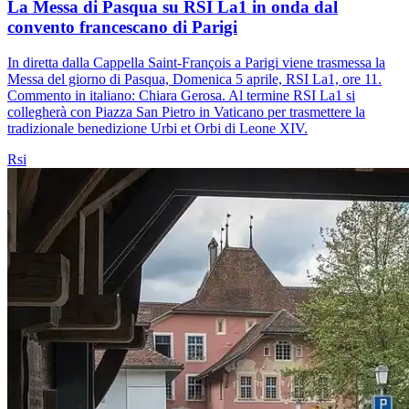
La Messa di Pasqua su RSI La1 in onda dal
convento francescano di Parigi
In diretta dalla Cappella Saint-François a Parigi viene trasmessa la
Messa del giorno di Pasqua, Domenica 5 aprile, RSI La1, ore 11.
Commento in italiano: Chiara Gerosa. Al termine RSI La1 si
collegherà con Piazza San Pietro in Vaticano per trasmettere la
tradizionale benedizione Urbi et Orbi di Leone XIV.
Rsi