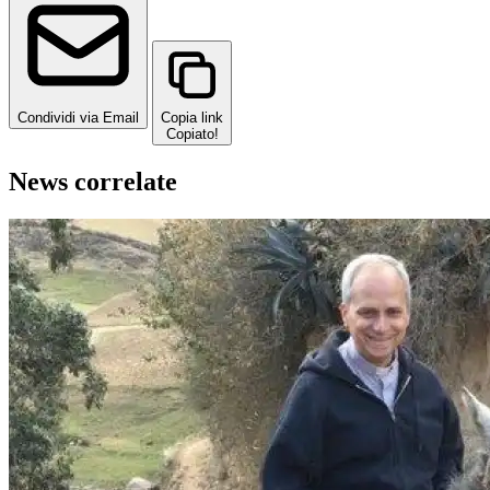
Condividi via Email
Copia link
Copiato!
News correlate