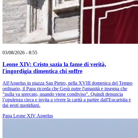
03/08/2026 - 8:55
Leone XIV: Cristo sazia la fame di verità,
l'ingordigia dimentica chi soffre
All'Angelus in piazza San Pietro, nella XVIII domenica del Tempo
ordinario, il Papa ricorda che Gesù nutre l'umanità e insegna che
"nulla va sprecato, quando viene condiviso". Quindi denuncia
l’opulenza cieca e invita a vivere la carità a partire dall'Eucaristia e
dai gesti quotidiani.
Papa Leone XIV
Angelus