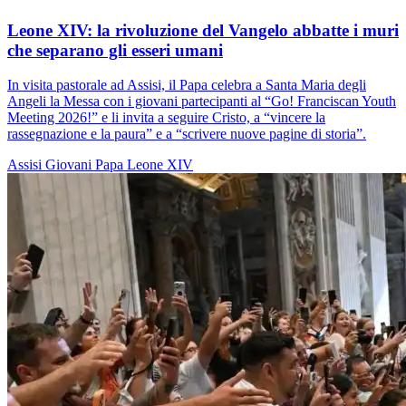
Leone XIV: la rivoluzione del Vangelo abbatte i muri
che separano gli esseri umani
In visita pastorale ad Assisi, il Papa celebra a Santa Maria degli
Angeli la Messa con i giovani partecipanti al “Go! Franciscan Youth
Meeting 2026!” e li invita a seguire Cristo, a “vincere la
rassegnazione e la paura” e a “scrivere nuove pagine di storia”.
Assisi
Giovani
Papa Leone XIV