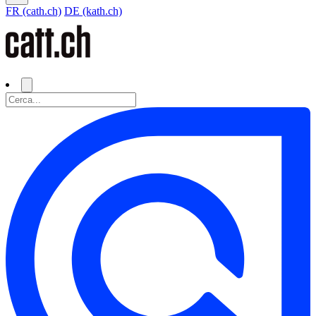
FR (cath.ch)
DE (kath.ch)