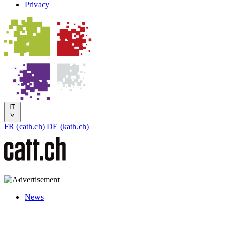
Privacy
IT
FR (cath.ch)
DE (kath.ch)
News