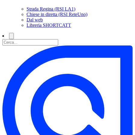
Strada Regina (RSI LA1)
Chiese in diretta (RSI ReteUno)
Dal web
Libreria SHORTCATT