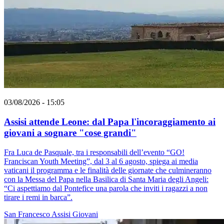
03/08/2026 - 15:05
Assisi attende Leone: dal Papa l'incoraggiamento ai
giovani a sognare "cose grandi"
Fra Luca de Pasquale, tra i responsabili dell’evento “GO!
Franciscan Youth Meeting”, dal 3 al 6 agosto, spiega ai media
vaticani il programma e le finalità delle giornate che culmineranno
con la Messa del Papa nella Basilica di Santa Maria degli Angeli:
“Ci aspettiamo dal Pontefice una parola che inviti i ragazzi a non
tirare i remi in barca”.
San Francesco
Assisi
Giovani