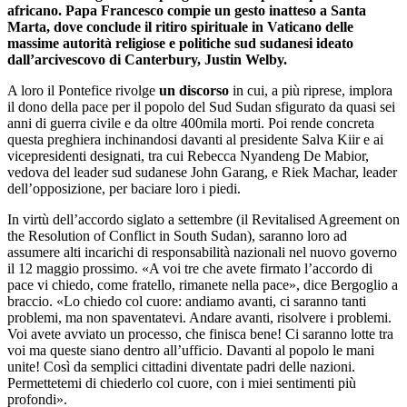
africano. Papa Francesco compie un gesto inatteso a Santa
Marta, dove conclude il ritiro spirituale in Vaticano delle
massime autorità religiose e politiche sud sudanesi ideato
dall’arcivescovo di Canterbury, Justin Welby.
A loro il Pontefice rivolge
un discorso
in cui, a più riprese, implora
il dono della pace per il popolo del Sud Sudan sfigurato da quasi sei
anni di guerra civile e da oltre 400mila morti. Poi rende concreta
questa preghiera inchinandosi davanti al presidente Salva Kiir e ai
vicepresidenti designati, tra cui Rebecca Nyandeng De Mabior,
vedova del leader sud sudanese John Garang, e Riek Machar, leader
dell’opposizione, per baciare loro i piedi.
In virtù dell’accordo siglato a settembre (il Revitalised Agreement on
the Resolution of Conflict in South Sudan), saranno loro ad
assumere alti incarichi di responsabilità nazionali nel nuovo governo
il 12 maggio prossimo. «A voi tre che avete firmato l’accordo di
pace vi chiedo, come fratello, rimanete nella pace», dice Bergoglio a
braccio. «Lo chiedo col cuore: andiamo avanti, ci saranno tanti
problemi, ma non spaventatevi. Andare avanti, risolvere i problemi.
Voi avete avviato un processo, che finisca bene! Ci saranno lotte tra
voi ma queste siano dentro all’ufficio. Davanti al popolo le mani
unite! Così da semplici cittadini diventate padri delle nazioni.
Permettetemi di chiederlo col cuore, con i miei sentimenti più
profondi».