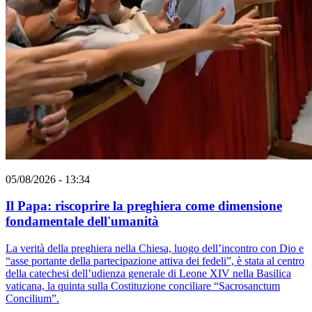
05/08/2026 - 13:34
Il Papa: riscoprire la preghiera come dimensione
fondamentale dell'umanità
La verità della preghiera nella Chiesa, luogo dell’incontro con Dio e
“asse portante della partecipazione attiva dei fedeli”, è stata al centro
della catechesi dell’udienza generale di Leone XIV nella Basilica
vaticana, la quinta sulla Costituzione conciliare “Sacrosanctum
Concilium”.