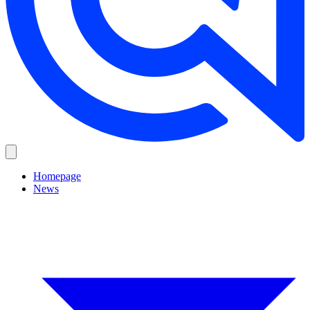
Homepage
News