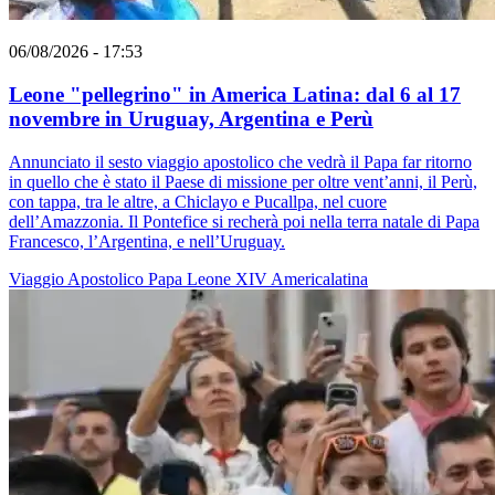
06/08/2026 - 17:53
Leone "pellegrino" in America Latina: dal 6 al 17
novembre in Uruguay, Argentina e Perù
Annunciato il sesto viaggio apostolico che vedrà il Papa far ritorno
in quello che è stato il Paese di missione per oltre vent’anni, il Perù,
con tappa, tra le altre, a Chiclayo e Pucallpa, nel cuore
dell’Amazzonia. Il Pontefice si recherà poi nella terra natale di Papa
Francesco, l’Argentina, e nell’Uruguay.
Viaggio Apostolico
Papa Leone XIV
Americalatina