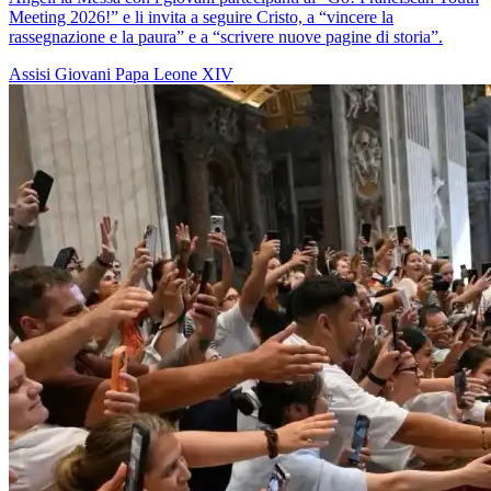
Meeting 2026!” e li invita a seguire Cristo, a “vincere la
rassegnazione e la paura” e a “scrivere nuove pagine di storia”.
Assisi
Giovani
Papa Leone XIV