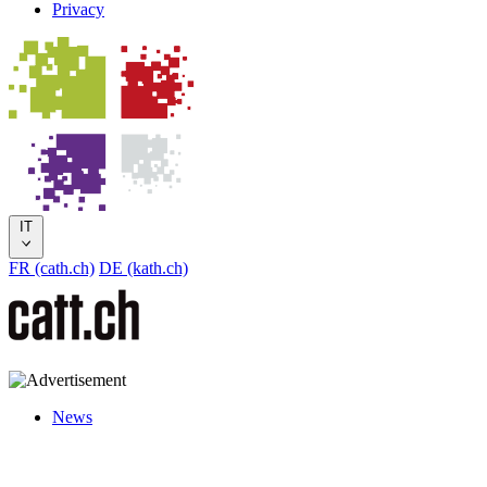
Privacy
IT
FR (cath.ch)
DE (kath.ch)
News