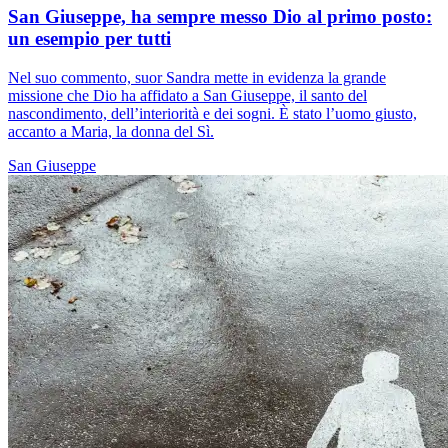
San Giuseppe, ha sempre messo Dio al primo posto:
un esempio per tutti
Nel suo commento, suor Sandra mette in evidenza la grande
missione che Dio ha affidato a San Giuseppe, il santo del
nascondimento, dell’interiorità e dei sogni. È stato l’uomo giusto,
accanto a Maria, la donna del Sì.
San Giuseppe