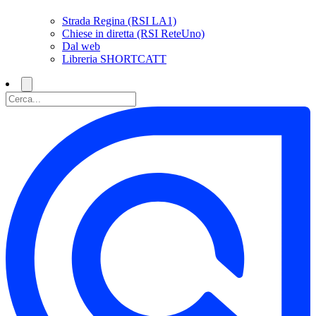
Strada Regina (RSI LA1)
Chiese in diretta (RSI ReteUno)
Dal web
Libreria SHORTCATT