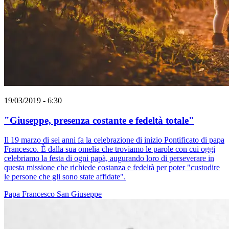
19/03/2019 - 6:30
"Giuseppe, presenza costante e fedeltà totale"
Il 19 marzo di sei anni fa la celebrazione di inizio Pontificato di papa
Francesco. È dalla sua omelia che troviamo le parole con cui oggi
celebriamo la festa di ogni papà, augurando loro di perseverare in
questa missione che richiede costanza e fedeltà per poter "custodire
le persone che gli sono state affidate".
Papa Francesco
San Giuseppe