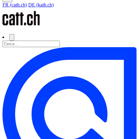
FR (cath.ch)
DE (kath.ch)