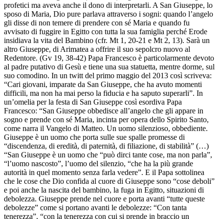
profetici ma aveva anche il dono di interpretarli. A San Giuseppe, lo
sposo di Maria, Dio pure parlava attraverso i sogni: quando l’angelo
gli disse di non temere di prendere con sé Maria e quando fu
avvisato di fuggire in Egitto con tutta la sua famiglia perché Erode
insidiava la vita del Bambino (cfr. Mt 1, 20-21 e Mt 2, 13). Sarà un
altro Giuseppe, di Arimatea a offrire il suo sepolcro nuovo al
Redentore. (Gv 19, 38-42) Papa Francesco è particolarmente devoto
al padre putativo di Gesù e tiene una sua statuetta, mentre dorme, sul
suo comodino. In un twitt del primo maggio del 2013 così scriveva:
“Cari giovani, imparate da San Giuseppe, che ha avuto momenti
difficili, ma non ha mai perso la fiducia e ha saputo superarli”. In
un’omelia per la festa di San Giuseppe così esordiva Papa
Francesco: “San Giuseppe obbedisce all’angelo che gli appare in
sogno e prende con sé Maria, incinta per opera dello Spirito Santo,
come narra il Vangelo di Matteo. Un uomo silenzioso, obbediente.
Giuseppe è un uomo che porta sulle sue spalle promesse di
“discendenza, di eredità, di paternità, di filiazione, di stabilità” (…)
“San Giuseppe è un uomo che “può dirci tante cose, ma non parla”,
“l’uomo nascosto”, l’uomo del silenzio, “che ha la più grande
autorità in quel momento senza farla vedere”. E il Papa sottolinea
che le cose che Dio confida al cuore di Giuseppe sono “cose deboli”
e poi anche la nascita del bambino, la fuga in Egitto, situazioni di
debolezza. Giuseppe prende nel cuore e porta avanti “tutte queste
debolezze” come si portano avanti le debolezze: “Con tanta
tenerezza”, “con la tenerezza con cui si prende in braccio un