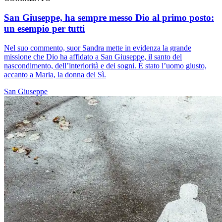
San Giuseppe, ha sempre messo Dio al primo posto:
un esempio per tutti
Nel suo commento, suor Sandra mette in evidenza la grande
missione che Dio ha affidato a San Giuseppe, il santo del
nascondimento, dell’interiorità e dei sogni. È stato l’uomo giusto,
accanto a Maria, la donna del Sì.
San Giuseppe