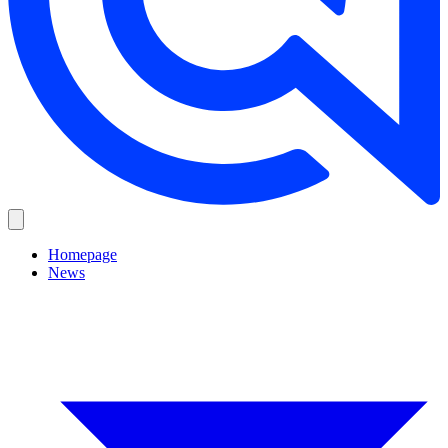
Homepage
News