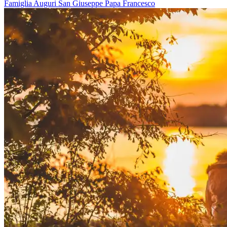
Famiglia
Auguri
San Giuseppe
Papa Francesco