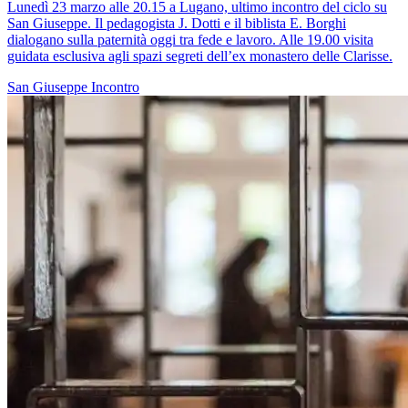
Lunedì 23 marzo alle 20.15 a Lugano, ultimo incontro del ciclo su
San Giuseppe. Il pedagogista J. Dotti e il biblista E. Borghi
dialogano sulla paternità oggi tra fede e lavoro. Alle 19.00 visita
guidata esclusiva agli spazi segreti dell’ex monastero delle Clarisse.
San Giuseppe
Incontro