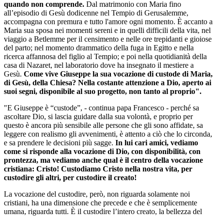
quando non comprende.
Dal matrimonio con Maria fino
all’episodio di Gesù dodicenne nel Tempio di Gerusalemme,
accompagna con premura e tutto l'amore ogni momento. È accanto a
Maria sua sposa nei momenti sereni e in quelli difficili della vita, nel
viaggio a Betlemme per il censimento e nelle ore trepidanti e gioiose
del parto; nel momento drammatico della fuga in Egitto e nella
ricerca affannosa del figlio al Tempio; e poi nella quotidianità della
casa di Nazaret, nel laboratorio dove ha insegnato il mestiere a
Gesù.
Come vive Giuseppe la sua vocazione di custode di Maria,
di Gesù, della Chiesa? Nella costante attenzione a Dio, aperto ai
suoi segni, disponibile al suo progetto, non tanto al proprio".
"E Giuseppe è “custode”, - continua papa Francesco - perché sa
ascoltare Dio, si lascia guidare dalla sua volontà, e proprio per
questo è ancora più sensibile alle persone che gli sono affidate, sa
leggere con realismo gli avvenimenti, è attento a ciò che lo circonda,
e sa prendere le decisioni più sagge.
In lui cari amici, vediamo
come si risponde alla vocazione di Dio, con disponibilità, con
prontezza, ma vediamo anche qual è il centro della vocazione
cristiana: Cristo! Custodiamo Cristo nella nostra vita, per
custodire gli altri, per custodire il creato!
La vocazione del custodire, però, non riguarda solamente noi
cristiani, ha una dimensione che precede e che è semplicemente
umana, riguarda tutti. È il custodire l’intero creato, la bellezza del