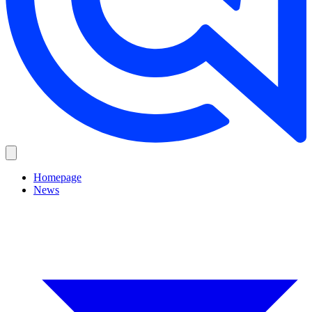
Homepage
News