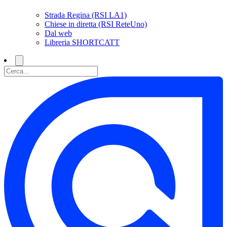
Strada Regina (RSI LA1)
Chiese in diretta (RSI ReteUno)
Dal web
Libreria SHORTCATT