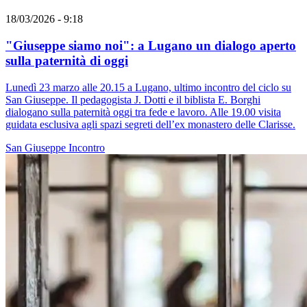
18/03/2026 - 9:18
"Giuseppe siamo noi": a Lugano un dialogo aperto
sulla paternità di oggi
Lunedì 23 marzo alle 20.15 a Lugano, ultimo incontro del ciclo su
San Giuseppe. Il pedagogista J. Dotti e il biblista E. Borghi
dialogano sulla paternità oggi tra fede e lavoro. Alle 19.00 visita
guidata esclusiva agli spazi segreti dell’ex monastero delle Clarisse.
San Giuseppe
Incontro