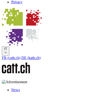
Privacy
IT
FR (cath.ch)
DE (kath.ch)
News