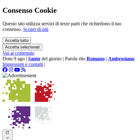
Consenso Cookie
Questo sito utilizza servizi di terze parti che richiedono il tuo
consenso.
Scopri di più
Accetta tutto
Accetta selezionati
Vai al contenuto
Dom 9 ago
|
Santo
del giorno
|
Parola rito
Romano
|
Ambrosiano
Impressum e contatti
|
IT