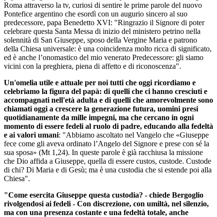
Roma attraverso la tv, curiosi di sentire le prime parole del nuovo
Pontefice argentino che esordì con un augurio sincero al suo
predecessore, papa Benedetto XVI: "Ringrazio il Signore di poter
celebrare questa Santa Messa di inizio del ministero petrino nella
solennità di San Giuseppe, sposo della Vergine Maria e patrono
della Chiesa universale: è una coincidenza molto ricca di significato,
ed è anche l’onomastico del mio venerato Predecessore: gli siamo
vicini con la preghiera, piena di affetto e di riconoscenza".
Un'omelia utile e attuale per noi tutti che oggi ricordiamo e
celebriamo la figura del papà: di quelli che ci hanno cresciuti e
accompagnati nell'età adulta e di quelli che amorevolmente sono
chiamati oggi a crescere la generazione futura, uomini presi
quotidianamente da mille impegni, ma che cercano in ogni
momento di essere fedeli al ruolo di padre, educando alla fedeltà
e ai valori umani
: "Abbiamo ascoltato nel Vangelo che «Giuseppe
fece come gli aveva ordinato l’Angelo del Signore e prese con sé la
sua sposa» (Mt 1,24). In queste parole è già racchiusa la missione
che Dio affida a Giuseppe, quella di essere custos, custode. Custode
di chi? Di Maria e di Gesù; ma è una custodia che si estende poi alla
Chiesa".
"Come esercita Giuseppe questa custodia? - chiede Bergoglio
rivolgendosi ai fedeli - Con discrezione, con umiltà, nel silenzio,
ma con una presenza costante e una fedeltà totale, anche