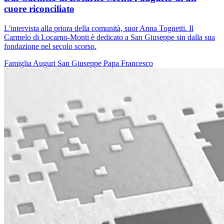
cuore riconciliato
L'intervista alla priora della comunità, suor Anna Tognetti. Il
Carmelo di Locarno-Monti è dedicato a San Giuseppe sin dalla sua
fondazione nel secolo scorso.
Famiglia
Auguri
San Giuseppe
Papa Francesco