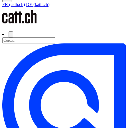
FR (cath.ch)
DE (kath.ch)