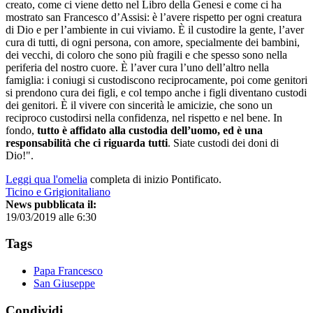
creato, come ci viene detto nel Libro della Genesi e come ci ha
mostrato san Francesco d’Assisi: è l’avere rispetto per ogni creatura
di Dio e per l’ambiente in cui viviamo. È il custodire la gente, l’aver
cura di tutti, di ogni persona, con amore, specialmente dei bambini,
dei vecchi, di coloro che sono più fragili e che spesso sono nella
periferia del nostro cuore. È l’aver cura l’uno dell’altro nella
famiglia: i coniugi si custodiscono reciprocamente, poi come genitori
si prendono cura dei figli, e col tempo anche i figli diventano custodi
dei genitori. È il vivere con sincerità le amicizie, che sono un
reciproco custodirsi nella confidenza, nel rispetto e nel bene. In
fondo,
tutto è affidato alla custodia dell’uomo, ed è una
responsabilità che ci riguarda tutti
. Siate custodi dei doni di
Dio!".
Leggi qua l'omelia
completa di inizio Pontificato.
Ticino e Grigionitaliano
News pubblicata il:
19/03/2019 alle 6:30
Tags
Papa Francesco
San Giuseppe
Condividi